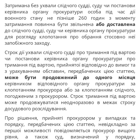
Затримана без ухвали слідчого судді, суду чи постанови
керівника органу прокуратури особа під час дії
воєнного стану не пізніше 260 годин з моменту
затримання повинна бути звільнена
або доставлена
до слідчого судді, суду чи керівника органу прокуратури
для розгляду клопотання про обрання стосовно неї
запобіжного заходу.
Строк дії ухвали слідчого судді про тримання під вартою
чи постанови керівника органу прокуратури про
тримання під вартою, прийнятої відповідно до вимог та
з урахуванням обставин, передбачених цією статтею,
може бути продовжений до одного місяця
керівником відповідного органу прокуратури за
клопотанням прокурора або за клопотанням слідчого,
погодженим з прокурором. Строк тримання під вартою
може продовжуватися неодноразово в межах строку
досудового розслідування.
Про рішення, прийняті прокурором у випадках та
порядку, передбачених цією статтею, невідкладно за
першої можливості повідомляється прокурор вищого
рівня, а також суд, визначений у порядку,