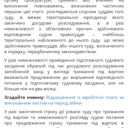
виконання повноважень, визначених частиною
першою цієї статті, розглядаються слідчим суддею того
суду, в межах територіальної юрисдикції якого
закінчено досудове розслідування, а в разі
неможливості з об'єктивних причин здійснювати
відповідним судом правосуддя – найбільш
територіально наближеного до нього суду, що може
здійснювати правосуддя, або іншого cуду, визначеного
в порядку, передбаченому законодавством.
У разі неможливості проведення підготовчого судового
засідання обраний під час досудового розслідування
запобіжний захід у вигляді тримання під вартою
вважається продовженим до вирішення відповідного
питання у підготовчому судовому засіданні, але не
більше ніж на два місяці.
Згадайте новину:
Відрахування із заробітної плати за
виконавчим листом на період війни
У разі закінчення строку дії ухвали суду про тримання
під вартою та неможливості розгляду судом питання
про продовження строку тримання під вартою в