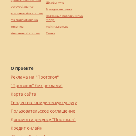
Шкафы купе
perevod.agency
Брендовые сумки
europeservice.com.ua
Натяжные потолки Nova
mk-translations.ua
Stelya
текст юа
maltina.com.ua
kievperevod.com.ua
Cылки
О проекте
Реклама на "Протокол"
"Протокол" без реклами!
Карта сайта
Тендер на юридическую услугу
Пользовательское соглашение
Допомогти ресурсу "Протокол"
Кредит онлайн