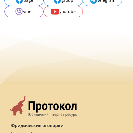
page
group
telegram
viber
youtube
Юридические оговорки