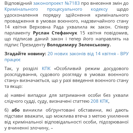
Відповідний
законопроект №7183
про внесення змін до
Кримінального процесуального кодексу
щодо
удосконалення порядку здійснення кримінального
провадження в умовах воєнного, надзвичайного стану
14 квітня Верховна Рада ухвалила як закон. Спікер
парламенту
Руслан Стефанчук
15 квітня повідомив,
що підписав даний закон і тепер його направлять на
підпис Президенту
Володимиру Зеленському.
Згадайте новину:
20 нових законів від 14 квітня - ВРУ
працює
Так, у розділі
КПК
«Особливий режим досудового
розслідування, судового розгляду в умовах воєнного
стану» визначається, що у разі введення воєнного стану
та якщо:
а) наявні випадки для затримання особи без ухвали
слідчого судді, суду, визначені статтею
208
КПК
,
б)
або
виникли обґрунтовані обставини, які дають
підстави вважати, що можлива втеча з метою ухилення
від кримінальної відповідальності особи, підозрюваної
у вчиненні злочину, –