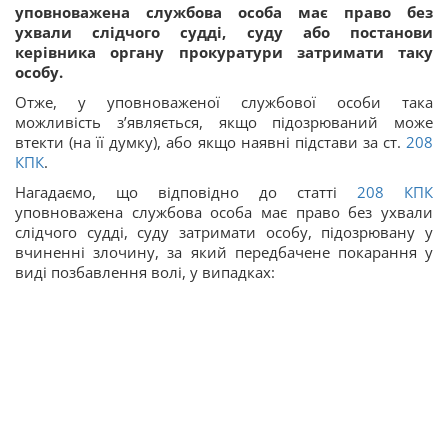
уповноважена службова особа має право без
ухвали слідчого судді, суду або постанови
керівника органу прокуратури затримати таку
особу.
Отже, у уповноваженої службової особи така
можливість з’являється, якщо підозрюваний може
втекти (на її думку), або якщо наявні підстави за ст.
208
КПК
.
Нагадаємо, що відповідно до статті
208
КПК
уповноважена службова особа має право без ухвали
слідчого судді, суду затримати особу, підозрювану у
вчиненні злочину, за який передбачене покарання у
виді позбавлення волі, у випадках: