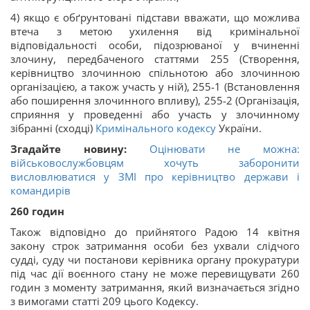
4) якщо є обґрунтовані підстави вважати, що можлива
втеча з метою ухилення від кримінальної
відповідальності особи, підозрюваної у вчиненні
злочину, передбаченого статтями 255 (Створення,
керівництво злочинною спільнотою або злочинною
організацією, а також участь у ній), 255-1 (Встановлення
або поширення злочинного впливу), 255-2 (Організація,
сприяння у проведенні або участь у злочинному
зібранні (сходці)
Кримінального кодексу
України.
Згадайте новину:
Оцінювати не можна:
військовослужбовцям хочуть заборонити
висловлюватися у ЗМІ про керівництво держави і
командирів
260 годин
Також відповідно до прийнятого Радою 14 квітня
закону строк затримання особи без ухвали слідчого
судді, суду чи постанови керівника органу прокуратури
під час дії воєнного стану не може перевищувати 260
годин з моменту затримання, який визначається згідно
з вимогами статті 209 цього Кодексу.