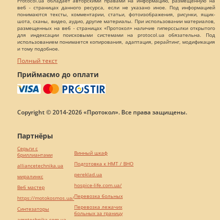
Protocol.ua обладает авторскими правами на информацию, размещенную на
веб - страницах данного ресурса, если не указано иное. Под информацией
понимаются тексты, комментарии, статьи, фотоизображения, рисунки, ящик-
шота, сканы, видео, аудио, другие материалы. При использовании материалов,
размещенных на веб - страницах «Протокол» наличие гиперссылки открытого
для индексации поисковыми системами на protocol.ua обязательна. Под
использованием понимается копирования, адаптация, рерайтинг, модификация
и тому подобное.
Полный текст
Приймаємо до оплати
Copyright © 2014-2026 «Протокол». Все права защищены.
Партнёры
Серьги с
Винный шкаф
бриллиантами
Подготовка к НМТ / ВНО
alliancetechnika.ua
pereklad.ua
миралинкс
hospice-life.com.ua/
Веб мастер
Перевозка больных
https://motokosmos.ua/
Перевозка лежачих
Синтезаторы
больных за границу
agrotechnika.com.ua