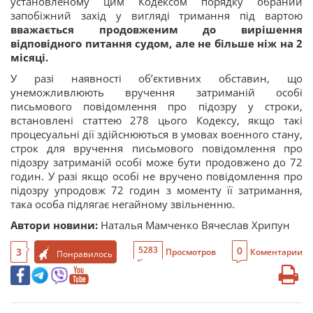
установленому цим Кодексом порядку обраний
запобіжний захід у вигляді тримання під вартою
вважається продовженим до вирішення
відповідного питання судом, але не більше ніж на 2
місяці.
У разі наявності об’єктивних обставин, що
унеможливлюють вручення затриманій особі
письмового повідомлення про підозру у строки,
встановлені статтею 278 цього Кодексу, якщо такі
процесуальні дії здійснюються в умовах воєнного стану,
строк для вручення письмового повідомлення про
підозру затриманій особі може бути продовжено до 72
годин. У разі якщо особі не вручено повідомлення про
підозру упродовж 72 годин з моменту її затримання,
така особа підлягає негайному звільненню.
Автори новини:
Наталья Мамченко Вячеслав Хрипун
0
5283
3
Просмотров
Коментарии
Понравилось