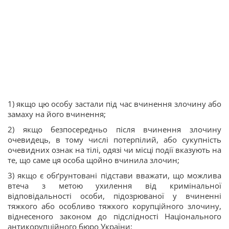
1) якщо цю особу застали під час вчинення злочину або
замаху на його вчинення;
2) якщо безпосередньо після вчинення злочину
очевидець, в тому числі потерпілий, або сукупність
очевидних ознак на тілі, одязі чи місці події вказують на
те, що саме ця особа щойно вчинила злочин;
3) якщо є обґрунтовані підстави вважати, що можлива
втеча з метою ухилення від кримінальної
відповідальності особи, підозрюваної у вчиненні
тяжкого або особливо тяжкого корупційного злочину,
віднесеного законом до підслідності Національного
антикорупційного бюро України;