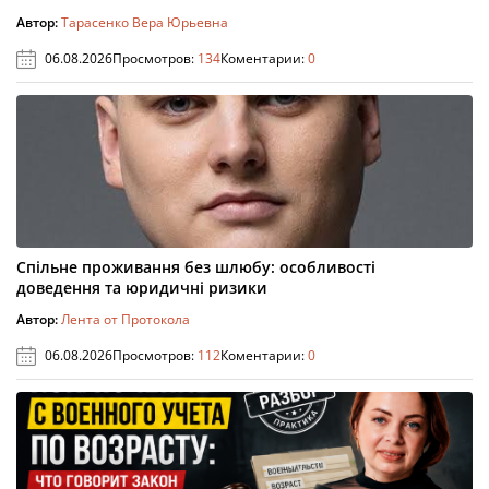
Автор:
Тарасенко Вера Юрьевна
06.08.2026
Просмотров:
134
Коментарии:
0
Спільне проживання без шлюбу: особливості
доведення та юридичні ризики
Автор:
Лента от Протокола
06.08.2026
Просмотров:
112
Коментарии:
0