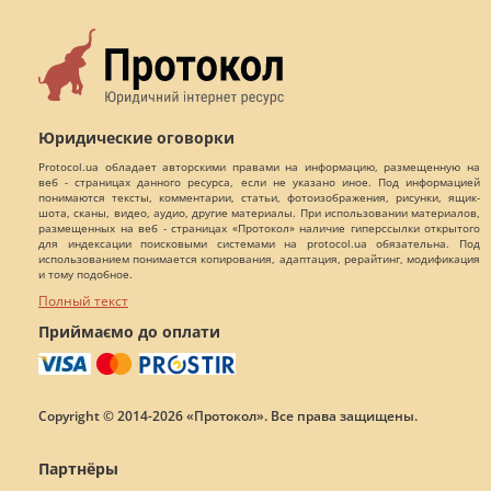
Юридические оговорки
Protocol.ua обладает авторскими правами на информацию, размещенную на
веб - страницах данного ресурса, если не указано иное. Под информацией
понимаются тексты, комментарии, статьи, фотоизображения, рисунки, ящик-
шота, сканы, видео, аудио, другие материалы. При использовании материалов,
размещенных на веб - страницах «Протокол» наличие гиперссылки открытого
для индексации поисковыми системами на protocol.ua обязательна. Под
использованием понимается копирования, адаптация, рерайтинг, модификация
и тому подобное.
Полный текст
Приймаємо до оплати
Copyright © 2014-2026 «Протокол». Все права защищены.
Партнёры