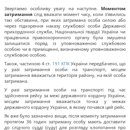
Звертаємо особливу увагу на наступне.
Моментом
затримання
слід вважати момент часу, коли зʼявились
такі обставини, при яких затримана особа силою або
через підкорення наказу службової особи Державної
прикордонної служби, Національної гвардії України чи
працівника правоохоронного органу була змушена
залишатися поряд із уповноваженою службовою
особою чи в приміщенні, визначеному уповноваженою
службовою особою.
Також, частиною 4 ст.
191
КПК
України передбачено, що
у разі затримання особи на транспорті, місцем
затримання вважається територія району, на якій особа
затримана.
У разі затримання особи на транспорті під час
здійснення рейсу за межі державного кордону України,
місцем затримання вважається точка у межах
державного кордону України, в якому почався цей рейс.
Як вже було зазначено вище, після моменту затримання
протягом 36 годин затриману особу мають доставити
до слідчого судді (суду) для розгляду клопотання про