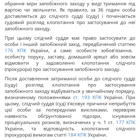
обрання міри запобіжного заходу у виді тримання під
вартою чи звільнити. Як правило, за 36 годин особа
доставляється до слідчого судді (суду) і починається
судовий розгляд клопотання про застосування до неї
запобіжного заходу.
При цьому слідчий суддя має право застосувати до
особи і інший запобіжний захід, передбачений статтею
176
КПК
України, а саме: особисте зобов’язання,
особисту поруку, заставу, домашній арешт або зовсім
відмовити у задоволенні клопотання слідчого
(прокурора) про застосування запобіжного заходу.
Після доставлення затриманої особи до слідчого судді
(суду) розгляд клопотання про застосування
запобіжного заходу відбувається у звичайному порядку,
визначеному положеннями
ст.
193
КПК
України. При
цьому, слідчий суддя (суд) з’ясовує причини неприбуття
цієї особи за попередніми викликами, перевіряє
наявність обґрунтованої підозри, існування
процесуальних ризиків, визначених у ч. 1 ст.
177
КПК
України, та відповідність клопотання слідчого
(прокурора) вимогам статті
184
КПК
України.