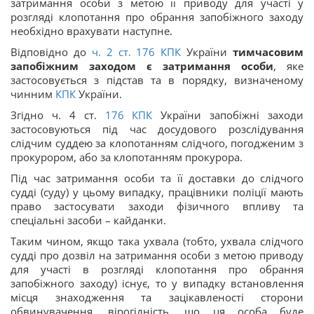
затримання особи з метою її приводу для участі у
розгляді клопотання про обрання запобіжного заходу
необхідно врахувати наступне.
Відповідно до
ч. 2 ст.
176
КПК
України
тимчасовим
запобіжним заходом є затримання особи
, яке
застосовується з підстав та в порядку, визначеному
чинним
КПК
України.
Згідно ч. 4 ст.
176
КПК
України запобіжні заходи
застосовуються під час досудового розслідування
слідчим суддею за клопотанням слідчого, погодженим з
прокурором, або за клопотанням прокурора.
Під час затримання особи та її доставки до слідчого
судді (суду) у цьому випадку, працівники поліції мають
право застосувати заходи фізичного впливу та
спеціальні засоби – кайданки.
Таким чином, якщо така ухвала (тобто, ухвала слідчого
судді про дозвіл на затримання особи з метою приводу
для участі в розгляді клопотання про обрання
запобіжного заходу) існує, то у випадку встановлення
місця знаходження та зацікавленості сторони
обвинувачення, вірогідність, що ця особа буде