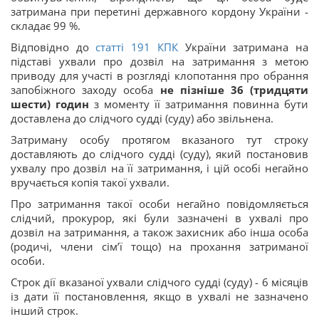
затримана при перетині державного кордону України -
складає 99 %.
Відповідно до
статті
191
КПК
України затримана на
підставі ухвали про дозвіл на затримання з метою
приводу для участі в розгляді клопотання про обрання
запобіжного заходу особа
не пізніше 36 (тридцяти
шести) годин
з моменту її затримання повинна бути
доставлена до слідчого судді (суду) або звільнена.
Затриману особу протягом вказаного тут строку
доставляють до слідчого судді (суду), який постановив
ухвалу про дозвіл на її затримання, і цій особі негайно
вручається копія такої ухвали.
Про затримання такої особи негайно повідомляється
слідчий, прокурор, які були зазначені в ухвалі про
дозвіл на затримання, а також захисник або інша особа
(родичі, члени сім’ї тощо) на прохання затриманої
особи.
Строк дії вказаної ухвали слідчого судді (суду) - 6 місяців
із дати її постановлення, якщо в ухвалі не зазначено
інший строк.