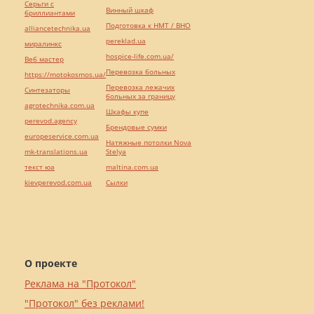
Серьги с
Винный шкаф
бриллиантами
Подготовка к НМТ / ВНО
alliancetechnika.ua
pereklad.ua
миралинкс
hospice-life.com.ua/
Веб мастер
Перевозка больных
https://motokosmos.ua/
Перевозка лежачих
Синтезаторы
больных за границу
agrotechnika.com.ua
Шкафы купе
perevod.agency
Брендовые сумки
europeservice.com.ua
Натяжные потолки Nova
mk-translations.ua
Stelya
текст юа
maltina.com.ua
kievperevod.com.ua
Cылки
О проекте
Реклама на "Протокол"
"Протокол" без реклами!