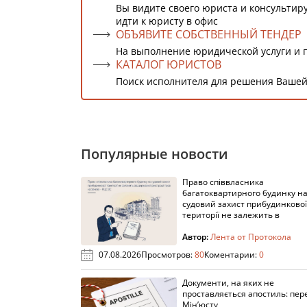
Вы видите своего юриста и консультиру
идти к юристу в офис
ОБЪЯВИТЕ СОБСТВЕННЫЙ ТЕНДЕР
На выполнение юридической услуги и 
КАТАЛОГ ЮРИСТОВ
Поиск исполнителя для решения Вашей
Популярные новости
Право співвласника
багатоквартирного будинку н
судовий захист прибудинкової
території не залежить в
Автор:
Лента от Протокола
07.08.2026
Просмотров:
80
Коментарии:
0
Документи, на яких не
проставляється апостиль: пере
Мін’юсту