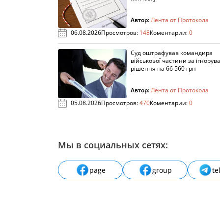
Автор:
Лента от Протокола
06.08.2026
Просмотров:
148
Коментарии:
0
Суд оштрафував командира
військової частини за ігнорув
рішення на 66 560 грн
Автор:
Лента от Протокола
05.08.2026
Просмотров:
470
Коментарии:
0
Мы в социальных сетях:
page
group
te