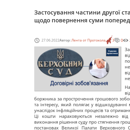
Застосування частини другої ста
щодо повернення суми попередн
0
27.06.2022
Автор:
Лента от Протокола
3
За
ві
по
н
ві
не
На
ві
боржника за прострочення грошового зобов
та інтересу, який полягає у відшкодуванні
унаслідок інфляційних процесів та отриман
Ці кошти нараховуються незалежно ві
виконання рішення суду про стягнення грош
постановах Великої Палати Верховного