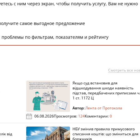
етесь с ним через экран, чтобы получить услугу, Вам не нужно
получите самое выгодное предложение
 проблемы по фильтрам, показателям и рейтингу
Смотреть все но
Якщо суд встановив для
а
відшкодування шкоди наявність
підстав, передбачених приписами ч
1 ст. 1172 Ц
Автор:
Лента от Протокола
06.08.2026
Просмотров:
124
Коментарии:
0
НБУ змінив правила примусового
лік від
списання коштів: що зміниться для
боржників