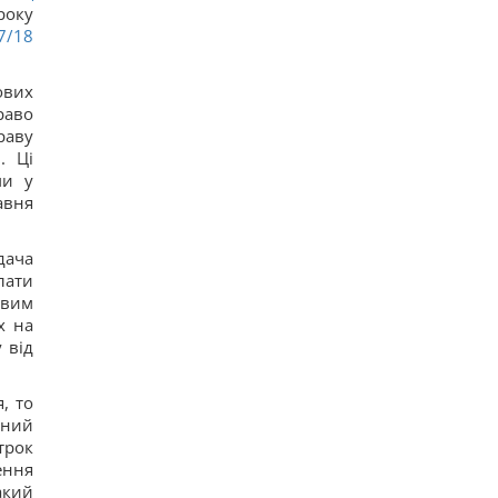
Европу накрыла новая волна жары: каким
року
курортам грозят лесные пожары и опасность
7/18
16
"Смело и мужественно": СМИ раскрыли, кто
спас украинский самолет от дрона в Лейпциге
ових
14
раво
Россияне в очередной раз атаковали Киев:
возникли масштабные пожары, есть
раву
пострадавшие
. Ці
16
ми у
8 августа: церковный праздник сегодня, что
авня
нужно сделать, чтобы исполнилось желание
35
В июле Украина сбила 87% ударных дронов и
дача
лишь 15% баллистических ракет, – отчет
лати
16
овим
РФ будет платить Украине по $20 млрд в год:
экономист оценил реальный механизм
х на
репараций
 від
18
Действительно ли изюм так полезен, как все
думают: ответ диетологов
, то
16
ений
Трамп неохотно усиливает давление на РФ, но
трок
законопроект Грэма заставит его принять меры,
ення
– WSJ
16
акий