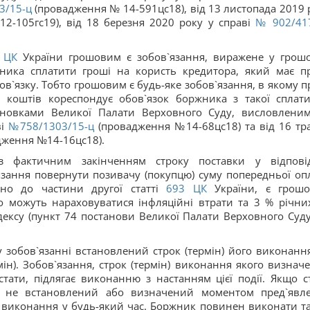
3/15-ц
(провадження № 14-591цс18), від 13 листопада 2019 
-105гс19), від 18 березня 2020 року у справі
№ 902/41
5
ЦК
України грошовим є зобов`язання, виражене у грош
ника сплатити гроші на користь кредитора, який має п
в`язку. Тобто грошовим є будь-яке зобов`язання, в якому п
 коштів кореспондує обов`язок боржника з такої сплати
новками Великої Палати Верховного Суду, висловлени
ві
№758/1303/15-ц
(провадження №14-68цс18) та від 16 тр
ження №14-16цс18).
з фактичним закінченням строку поставки у відпові
язання повернути позивачу (покупцю) суму попередньої оп
дно до частини другої статті
693
ЦК
України, є грош
о можуть нараховуватися інфляційні втрати та 3 % річни
одексу (пункт 74 постанови Великої Палати Верховного Суду
 зобов`язанні встановлений строк (термін) його виконання
ін). Зобов`язання, строк (термін) виконання якого визнач
тати, підлягає виконанню з настанням цієї події. Якщо с
у не встановлений або визначений моментом пред`явл
 виконання у будь-який час. Боржник повинен виконати т