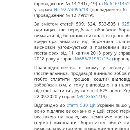
(провадження № 14-241цс19) та
№ 646/1452
у справі
№ 922/3095/18
(провадження № 12
(провадження № 12-79гс19).
За змістом статей 509, 524, 533-535 і
62
одиницях, що передбачає обов`язок борж
вимагати від боржника виконання цього обо
кредитора вимагати від боржника сплати
висновки узгоджуються з правовими вис
постановах від 11 квітня 2018 року у спра
2018 року у справі
№686/21962/15-ц
(провад
Правовідношення, в якому у зв`язку і
(постачальника, продавця) виникло зобов`
(тобто сплатити грошові кошти) відпові
зобов`язанням, а тому відповідно на ньог
підставі частини другої статті 625 цього К
22.09.2020 у справі
№918/631/19
).
Відповідно до
статті
530
ЦК
України якщо у
воно підлягає виконанню у цей строк (терм
вказівкою на подію, яка неминуче має нас
(термін) виконання боржником обов`язк
вимоги, кредитор має право вимагати його