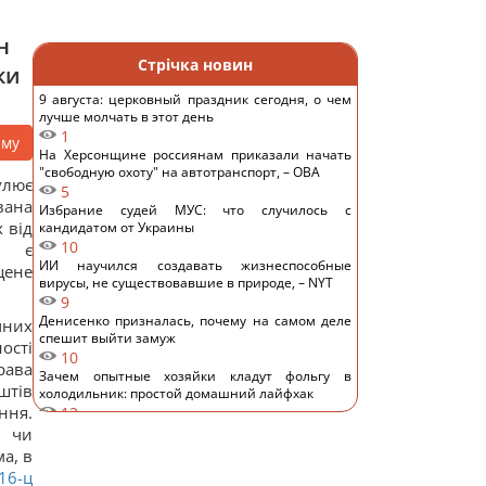
н
Стрічка новин
ки
9 августа: церковный праздник сегодня, о чем
лучше молчать в этот день
1
аму
На Херсонщине россиянам приказали начать
"свободную охоту" на автотранспорт, – ОВА
улює
5
вана
Избрание судей МУС: что случилось с
 від
кандидатом от Украины
10
ти є
ИИ научился создавать жизнеспособные
щене
вирусы, не существовавшие в природе, – NYT
9
Денисенко призналась, почему на самом деле
чних
спешит выйти замуж
ості
10
рава
Зачем опытные хозяйки кладут фольгу в
штів
холодильник: простой домашний лайфхак
ння.
12
Кто должен оплачивать семейный отпуск:
я чи
британцев удивили ожидания поколения Z
а, в
15
16-ц