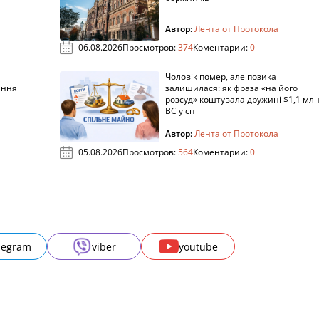
Автор:
Лента от Протокола
06.08.2026
Просмотров:
374
Коментарии:
0
Чоловік помер, але позика
ання
залишилася: як фраза «на його
розсуд» коштувала дружині $1,1 млн
ВС у сп
Автор:
Лента от Протокола
05.08.2026
Просмотров:
564
Коментарии:
0
legram
viber
youtube