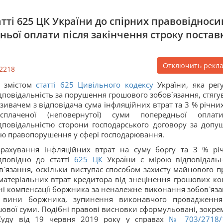
тті 625 ЦК України до спірних правовідноси
ьої оплати після закінчення строку постав
Отключить рекл
2218
 змістом
статті
625
Цивільного кодексу
України, яка рег
дповідальність за порушення грошового зобов`язання, стягу
зивачем з відповідача сума інфляційних втрат та 3 % річних
есплаченої (неповернутої) суми попередньої опла
дповідальністю сторони господарського договору за допу
ю правопорушення у сфері господарювання.
рахування інфляційних втрат на суму боргу та 3 % рі
дповідно до статті
625
ЦК
України є мірою відповідальн
`язання, оскільки виступає способом захисту майнового п
 матеріальних втрат кредитора від знецінення грошових ко
ні компенсації боржника за неналежне виконання зобов`яза
д вини боржника, зупинення виконавчого провадженн
ової суми. Подібні правові висновки сформульовані, зокрем
 Суду від 19 червня 2019 року у справах
№ 703/2718/