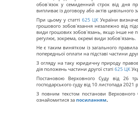
обов`язок у семиденний строк від дня п
випливає із договору або актів цивільного 
При цьому у статті
625
ЦК
України визначе
грошового зобов`язання незалежно від під
види грошових зобов`язань, якщо інше не 
регулює, зокрема, окремі види зобов`язань.
Не є таким винятком із загального правил
попередньої оплати на підставі частини друго
З огляду на таку юридичну природу правов
дія положень частини другої статі
625
ЦК
Укр
Постановою Верховного Суду від 26 тра
господарського суду від 10 листопада 2021 р
З повним текстом постанови Верховного 
ознайомитися за
посиланням
.