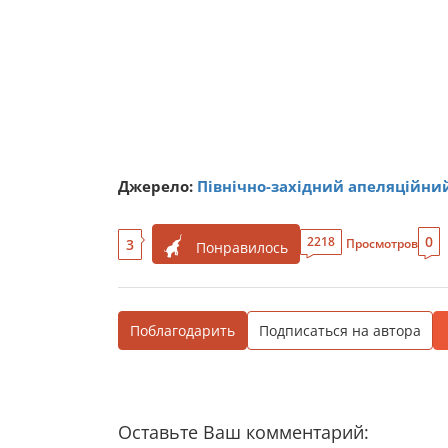
Джерело:
Північно-західний апеляційни
0
2218
3
Просмотров
Понравилось
Поблагодарить
Подписаться на автора
Оставьте Ваш комментарий: