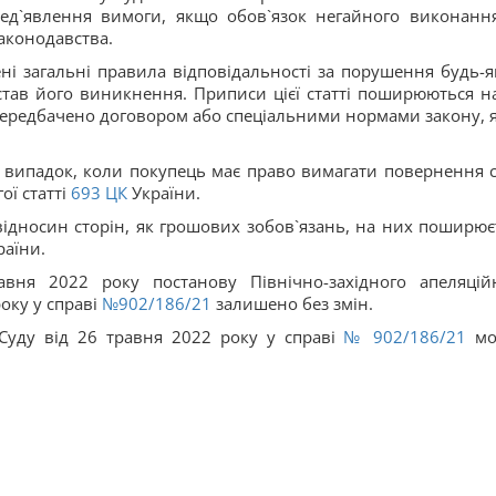
ред`явлення вимоги, якщо обов`язок негайного виконанн
законодавства.
ні загальні правила відповідальності за порушення будь-я
став його виникнення. Приписи цієї статті поширюються на
передбачено договором або спеціальними нормами закону, 
а випадок, коли покупець має право вимагати повернення 
ї статті
693
ЦК
України.
ідносин сторін, як грошових зобов`язань, на них поширює
аїни.
вня 2022 року постанову Північно-західного апеляцій
оку у справі
№902/186/21
залишено без змін.
Суду від 26 травня 2022 року у справі
№ 902/186/21
мо