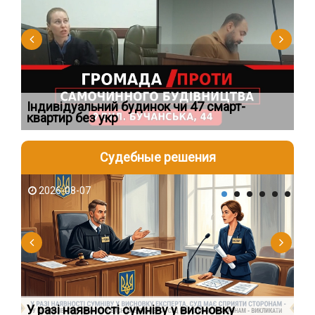
Індивідуальний будинок чи 47 смарт-
Но
квартир без укр
пі
Судебные решения
2026-08-07
2
У разі наявності сумніву у висновку
Як