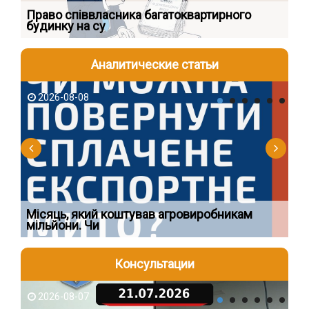
к
Право співвласника багатоквартирного
Як
будинку на су
шк
Аналитические статьи
2026-08-08
2
Ї
Місяць, який коштував агровиробникам
Ог
мільйони. Чи
що
Консультации
2026-08-07
2