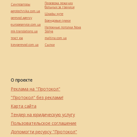
Перевозка лежачих
Синтезаторы
больных за границу
agrotechnika.com.ua
Шкафы купе
perevod.agency
Брендовые сумки
europeservice.com.ua
Натяжные потолки Nova
mk-translations.ua
Stelya
текст юа
maltina.com.ua
kievperevod.com.ua
Cылки
О проекте
Реклама на "Протокол"
"Протокол" без реклами!
Карта сайта
Тендер на юридическую услугу
Пользовательское соглашение
Допомогти ресурсу "Протокол"