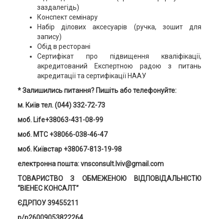
заздалегідь)
Конспект семінару
Набір ділових аксесуарів (ручка, зошит для
запису)
Обід в ресторані
Сертифікат про підвищення кваліфікації,
акредитований Експертною радою з питань
акредитації та сертифікації НААУ
* Залишились питання? Пишіть або телефонуйте:
м. Київ тел. (044) 332-72-73
моб. Life+38063-431-08-99
моб. MTC +38066-038-46-47
моб. Київстар +38067-813-19-98
електронна пошта: vnsconsult.lviv@gmail.com
ТОВАРИСТВО З ОБМЕЖЕНОЮ ВІДПОВІДАЛЬНІСТЮ
“ВІЕНЕС КОНСАЛТ”
ЄДРПОУ 39455211
р/р26009053822264