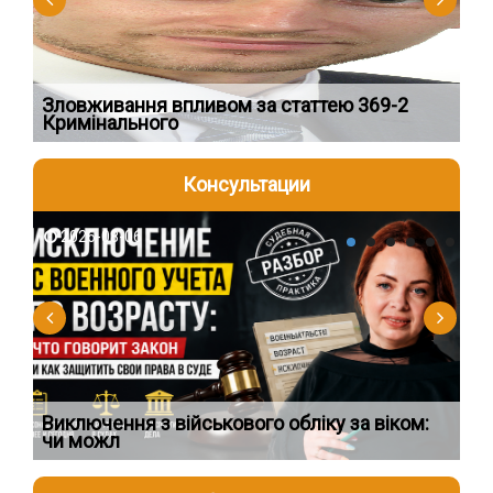
Зловживання впливом за статтею 369-2
Пе
Кримінального
пі
Консультации
2026-08-06
2
Виключення з військового обліку за віком:
Сп
чи можл
ос