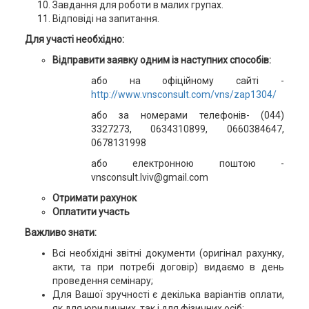
Завдання для роботи в малих групах.
Відповіді на запитання.
Для участі необхідно:
Відправити заявку одним із наступних способів:
або на офіційному сайті -
http://www.vnsconsult.com/vns/zap1304/
або за номерами телефонів- (044)
3327273, 0634310899, 0660384647,
0678131998
або електронною поштою -
vnsconsult.lviv@gmail.com
Отримати рахунок
Оплатити участь
Важливо знати:
Всі необхідні звітні документи (оригінал рахунку,
акти, та при потребі договір) видаємо в день
проведення семінару;
Для Вашої зручності є декілька варіантів оплати,
як для юридичних, так і для фізичних осіб;