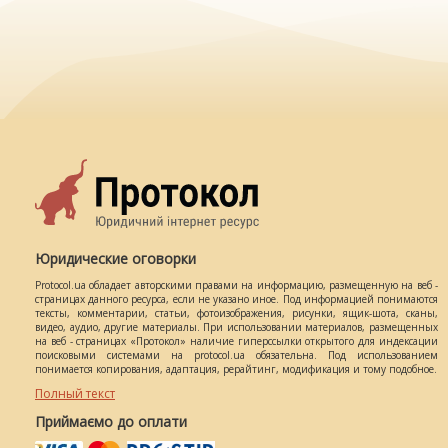
Юридические оговорки
Protocol.ua обладает авторскими правами на информацию, размещенную на веб -
страницах данного ресурса, если не указано иное. Под информацией понимаются
тексты, комментарии, статьи, фотоизображения, рисунки, ящик-шота, сканы,
видео, аудио, другие материалы. При использовании материалов, размещенных
на веб - страницах «Протокол» наличие гиперссылки открытого для индексации
поисковыми системами на protocol.ua обязательна. Под использованием
понимается копирования, адаптация, рерайтинг, модификация и тому подобное.
Полный текст
Приймаємо до оплати