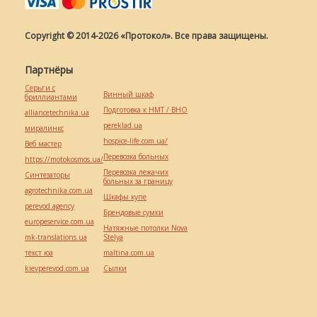
Copyright © 2014-2026 «Протокол». Все права защищены.
Партнёры
Серьги с
Винный шкаф
бриллиантами
Подготовка к НМТ / ВНО
alliancetechnika.ua
pereklad.ua
миралинкс
hospice-life.com.ua/
Веб мастер
Перевозка больных
https://motokosmos.ua/
Перевозка лежачих
Синтезаторы
больных за границу
agrotechnika.com.ua
Шкафы купе
perevod.agency
Брендовые сумки
europeservice.com.ua
Натяжные потолки Nova
mk-translations.ua
Stelya
текст юа
maltina.com.ua
kievperevod.com.ua
Cылки