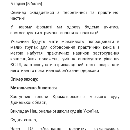
5
годин (
5
балів)
Семінар складається з теоретичної та практичної
частин!
У новому форматі ми одразу будемо вчитись
застосовувати отриманні знання на практиці!
Учасники будуть мати можливість попрацювати в
малих групах для обговорення практичних кейсів з
метою набуття практичних навичок застосування
конвенційних положень, уміння аналізувати рішення
ЄСПЛ, застосовувати «трискладовий тест», розрізняти
негативні та позитивні зобов’язання держави.
Спікер заходу:
Михальченко Анастасія
Заступник голови Краматорського міського суду
Донецької області,
Викладач Національної школи суддів України,
Суддя-спікер,
Член ГО «Асоціація розвитку суддівського