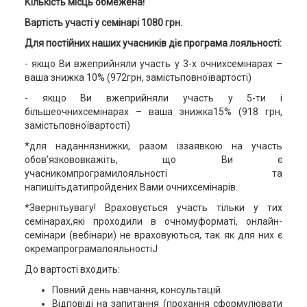
Кількість місць обмежена!
Вартість участі у семінарі 1
0
80 грн
.
Для постійних наших учасників діє програма лояльності:
- якщо Ви вжеприйняли участь у 3-х очнихсемінарах –
ваша знижка 10% (972грн, замістьповноївартості)
- якщо Ви вжеприйняли участь у 5-ти і
більшеочнихсемінарах – ваша знижка15% (918 грн,
замістьповноївартості)
*для наданнязнижки, разом іззаявкою на участь
обов’язкововкажіть, що Ви є
учасникомпрограмилояльності та
напишітьдатипройдених Вами очнихсемінарів.
*Звернітьувагу! Враховується участь тільки у тих
семінарах,які проходили в очномуформаті, онлайн-
семінари (вебінари) не враховуються, так як для них є
окремапрограмалояльностіJ
До вартості входить:
Повний день навчання, консультацій
Відповіді на запитання (прохання сформулювати