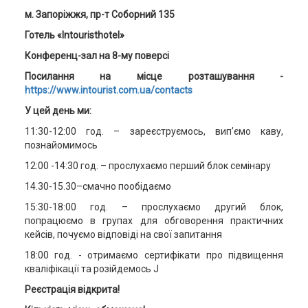
м. Запоріжжя, пр-
т Соборний 135
Готель «
Intouristhotel
»
Конференц-зал на 8-му поверсі
Посилання на місце розташування -
https://www.intourist.com.ua/contacts
У цей день ми:
11:30-12:00 год. – зареєструємось, вип’ємо каву,
познайомимось
12:00 -14:30 год. – прослухаємо перший блок семінару
14.30-15.30–смачно пообідаємо
15:30-18:00 год. – прослухаємо другий блок,
попрацюємо в групах для обговорення практичних
кейсів, почуємо відповіді на свої запитання
18:00 год. - отримаємо сертифікати про підвищення
кваліфікації та розійдемось J
Реєстрація відкрита!