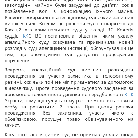
заволодінні майном були засуджені до дев’яти років
позбавлення волі з конфіскацією їхнього майна.
Рішення оскаржили в апеляційному суді, який залишив
вирок у силі. Згодом це рішення було оскаржено до
Касаційного кримінального суду у складі ВС. Колегія
суддів
КК
С ВС постановила рішення, яким ухвалу
апеляційного суду скасувала та призначила новий
розгляд у суді апеляційної інстанції, обґрунтувавши це
тим, що апеляційний суд допустив процесуальні
порушення.
Зокрема, апеляційний суд вирішив розглядати
провадження за участю захисника в телефонному
режимі, оскільки той не міг приєднатися за допомогою
відеозв’язку. Проте проведення судового засідання за
допомогою телефонного дзвінка не передбачено в
КПК
України, тому що суд у такому разі не може встановити
особу та роз’яснити їй права. При цьому розгляд
провадження без захисника, участь якого є
обов’язковою, порушує право обвинуваченого на
захист.
Крім того, апеляційний суд не прийняв ухвали щодо