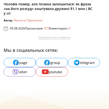
Чоловік помер, але позика залишилася: як фраза
«на його розсуд» коштувала дружині $1,1 млн ( ВС
у сп
Автор:
Лента от Протокола
05.08.2026
Просмотров:
572
Коментарии:
0
Смотреть все новости
Мы в социальных сетях:
page
group
telegram
viber
youtube