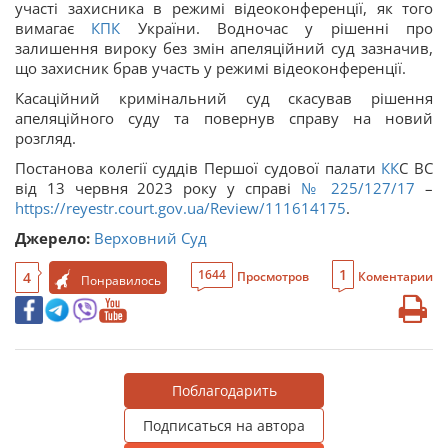
участі захисника в режимі відеоконференції, як того
вимагає
КПК
України. Водночас у рішенні про
залишення вироку без змін апеляційний суд зазначив,
що захисник брав участь у режимі відеоконференції.
Касаційний кримінальний суд скасував рішення
апеляційного суду та повернув справу на новий
розгляд.
Постанова колегії суддів Першої судової палати
КК
С ВС
від 13 червня 2023 року у справі
№ 225/127/17
–
https://reyestr.court.gov.ua/Review/111614175
.
Джерело:
Верховний Суд
1
1644
4
Просмотров
Коментарии
Понравилось
Поблагодарить
Подписаться на автора