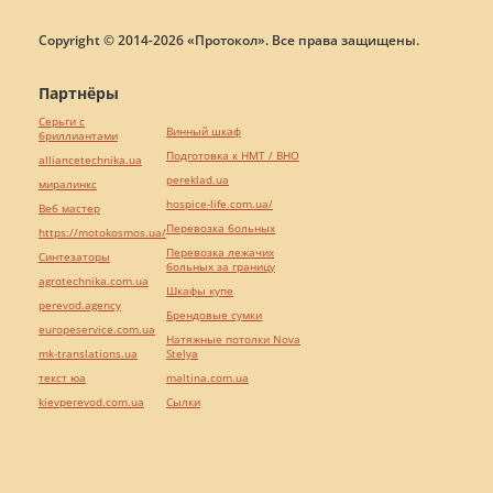
Copyright © 2014-2026 «Протокол». Все права защищены.
Партнёры
Серьги с
Винный шкаф
бриллиантами
Подготовка к НМТ / ВНО
alliancetechnika.ua
pereklad.ua
миралинкс
hospice-life.com.ua/
Веб мастер
Перевозка больных
https://motokosmos.ua/
Перевозка лежачих
Синтезаторы
больных за границу
agrotechnika.com.ua
Шкафы купе
perevod.agency
Брендовые сумки
europeservice.com.ua
Натяжные потолки Nova
mk-translations.ua
Stelya
текст юа
maltina.com.ua
kievperevod.com.ua
Cылки