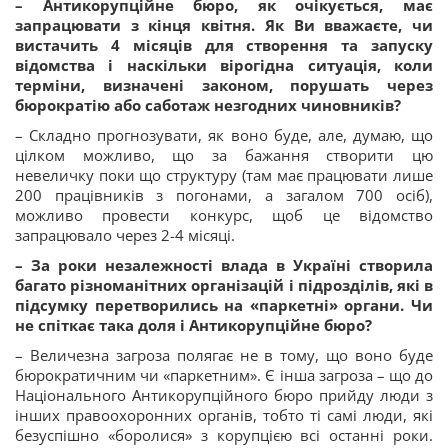
– Антикорупційне бюро, як очікується, має
запрацювати з кінця квітня. Як Ви вважаєте, чи
вистачить 4 місяців для створення та запуску
відомства і наскільки вірогідна ситуація, коли
терміни, визначені законом, порушать через
бюрократію або саботаж незгодних чиновників?
– Складно прогнозувати, як воно буде, але, думаю, що
цілком можливо, що за бажання створити цю
невеличку поки що структуру (там має працювати лише
200 працівників з погонами, а загалом 700 осіб),
можливо провести конкурс, щоб це відомство
запрацювало через 2-4 місяці.
– За роки незалежності влада в Україні створила
багато різноманітних організацій і підрозділів, які в
підсумку перетворились на «паркетні» органи. Чи
не спіткає така доля і Антикорупційне бюро?
– Величезна загроза полягає не в тому, що воно буде
бюрократичним чи «паркетним». Є інша загроза – що до
Національного Антикорупційного бюро прийду люди з
інших правоохоронних органів, тобто ті самі люди, які
безуспішно «боролися» з корупцією всі останні роки.