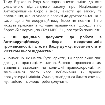
Тому Верховна Рада має зараз внести зміни до вже
ухваленого відповідного закону про Національне
Антикорупційне бюро і знову внести до закону те
положення, яке існувало в проекті до другого читання, а
саме, що в Антикорупційному бюро не повинні і не
можуть працювати колишні працівники підрозділів по
боротьбі з корупцією СБУ і МВС. З цього треба починати.
– Чи доцільно долучати до роботи в
Антикорупційному бюро представників
громадськості, і хто, на Вашу думку, повинен стати
кістяком цього відомства?
– Звичайно, це мають бути юристи, які перевірили свій
досвід на практиці. Можливо, бажання працювати там
виявлять адвокати чи колишні правоохоронці, які
звільнилися свого часу, побачивши як працює
прокуратура і міліція. Думаю, знайдеться багато охочих,
ну, і звісно – молодь треба долучати.