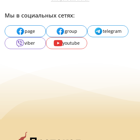
Мы в социальных сетях:
page
group
telegram
viber
youtube