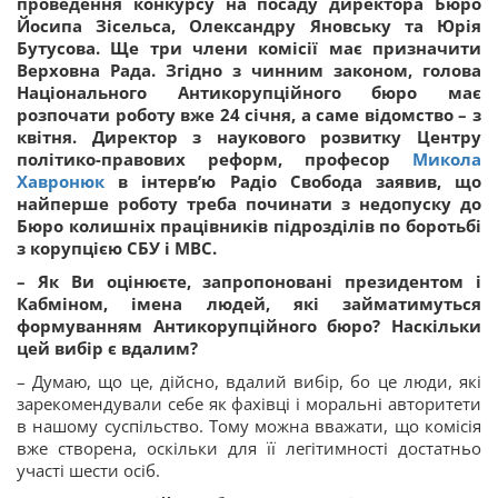
проведення конкурсу на посаду директора Бюро
Йосипа Зісельса, Олександру Яновську та Юрія
Бутусова. Ще три члени комісії має призначити
Верховна Рада. Згідно з чинним законом, голова
Національного Антикорупційного бюро має
розпочати роботу вже 24 січня, а саме відомство – з
квітня. Директор з наукового розвитку Центру
політико-правових реформ, професор
Микола
Хавронюк
в інтерв’ю Радіо Свобода заявив, що
найперше роботу треба починати з недопуску до
Бюро колишніх працівників підрозділів по боротьбі
з корупцією СБУ і МВС.
– Як Ви оцінюєте, запропоновані президентом і
Кабміном, імена людей, які займатимуться
формуванням Антикорупційного бюро? Наскільки
цей вибір є вдалим?
– Думаю, що це, дійсно, вдалий вибір, бо це люди, які
зарекомендували себе як фахівці і моральні авторитети
в нашому суспільство. Тому можна вважати, що комісія
вже створена, оскільки для її легітимності достатньо
участі шести осіб.