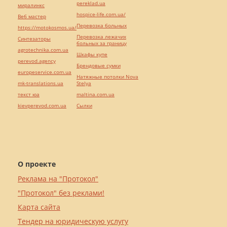
pereklad.ua
миралинкс
hospice-life.com.ua/
Веб мастер
Перевозка больных
https://motokosmos.ua/
Перевозка лежачих
Синтезаторы
больных за границу
agrotechnika.com.ua
Шкафы купе
perevod.agency
Брендовые сумки
europeservice.com.ua
Натяжные потолки Nova
mk-translations.ua
Stelya
текст юа
maltina.com.ua
kievperevod.com.ua
Cылки
О проекте
Реклама на "Протокол"
"Протокол" без реклами!
Карта сайта
Тендер на юридическую услугу