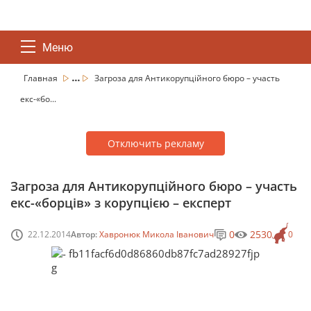
Меню
...
Главная
Загроза для Антикорупційного бюро – участь
екс-«бо...
Отключить рекламу
Загроза для Антикорупційного бюро – участь
екс-«борців» з корупцією – експерт
0
2530
22.12.2014
Автор:
Хавронюк Микола Іванович
0