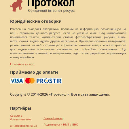
Юридические оговорки
Protocol.ua обладает авторскими правами на информацию, размещенную на
веб - страницах данного ресурса, если не указано иное. Под информацией
понимаются тексты, комментарии, статьи, фотоизображения, рисунки, ящик-
шота, сканы, видео, аудио, другие материалы. При использовании материалов,
размещенных на веб - страницах «Протокол» наличие гиперссылки открытого
для индексации поисковыми системами на protocol.ua обязательна. Под
использованием понимается копирования, адаптация, рерайтинг, модификация
и тому подобное.
Полный текст
Приймаємо до оплати
Copyright © 2014-2026 «Протокол». Все права защищены.
Партнёры
Серьги с
Винный шкаф
бриллиантами
Подготовка к НМТ / ВНО
alliancetechnika.ua