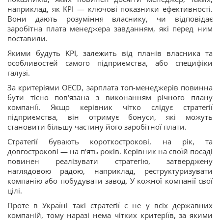
наприклад, як KPI — ключові показники ефективності.
Вони дають розуміння власнику, чи відповідає
заробітна плата менеджера завданням, які перед ним
поставили.
Якими будуть KPI, залежить від планів власника та
особливостей самого підприємства, або специфіки
галузі.
За критеріями OECD, зарплата топ-менеджерів повинна
бути тісно пов'язана з виконанням річного плану
компанії. Якщо керівник чітко слідує стратегії
підприємства, він отримує бонуси, які можуть
становити більшу частину його заробітної плати.
Стратегії бувають короткострокові, на рік, та
довгострокові — на п'ять років. Керівник на своїй посаді
повинен реалізувати стратегію, затверджену
наглядовою радою, наприклад, реструктуризувати
компанію або побудувати завод. У кожної компанії свої
цілі.
Проте в Україні такі стратегії є не у всіх державних
компаній, тому наразі нема чітких критеріїв, за якими