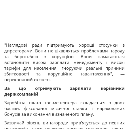
"Наглядові ради підтримують хороші стосунки з
директорами. Вони не цікавляться проблемами народу
та боротьбою з корупцією. Вони намагаються
встановити високі зарплати менеджменту і високі
тарифи для населення, ігноруючи реальні причини
збитковості та корупційне навантаження", —
переконаний експерт.
За що отримують зарплати керівники
держкомпаній
Заробітна плата топ-менеджера складається з двох
частин: фіксованої місячної ставки і нарахованих
бонусів за виконання визначеного плану.
Зазвичай рівень винагороди прив’язується до певних
показників, яких повинен досягти менеджер, таких,