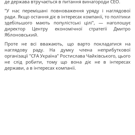
де держава втручається в питання винагороди СЕО.
"У нас перемішані повноваження уряду і наглядової
ради. Якщо остання діє в інтересах компанії, то політики
здебільшого мають популістські цілі", — наголошує
директор Центру економічної стратегії Дмитро
Яблоновський.
Проте не всі вважають, що варто покладатися на
наглядову раду. На думку члена неприбуткової
організації "CFA Україна" Ростислава Чайківського, цього
не слід робити, тому що вона діє не в інтересах
держави, а в інтересах компанії.