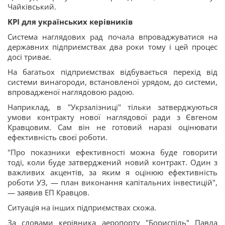
Чайківський.
KPI для українських керівників
Система наглядових рад почала впроваджуватися на
державних підприємствах два роки тому і цей процес
досі триває.
На багатьох підприємствах відбувається перехід від
системи винагороди, встановленої урядом, до системи,
впровадженої наглядовою радою.
Наприклад, в "Укрзалізниці" тільки затверджуються
умови контракту нової наглядової ради з Євгеном
Кравцовим. Сам він не готовий наразі оцінювати
ефективність своєї роботи.
"Про показники ефективності можна буде говорити
тоді, коли буде затверджений новий контракт. Один з
важливих акцентів, за яким я оцінюю ефективність
роботи УЗ, — план виконання капітальних інвестицій",
— заявив ЕП Кравцов.
Ситуація на інших підприємствах схожа.
За словами керівника аеропорту "Бориспіль" Павла