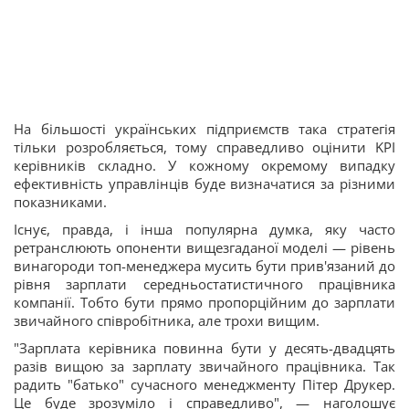
На більшості українських підприємств така стратегія
тільки розробляється, тому справедливо оцінити KPI
керівників складно. У кожному окремому випадку
ефективність управлінців буде визначатися за різними
показниками.
Існує, правда, і інша популярна думка, яку часто
ретранслюють опоненти вищезгаданої моделі — рівень
винагороди топ-менеджера мусить бути прив'язаний до
рівня зарплати середньостатистичного працівника
компанії. Тобто бути прямо пропорційним до зарплати
звичайного співробітника, але трохи вищим.
"Зарплата керівника повинна бути у десять-двадцять
разів вищою за зарплату звичайного працівника. Так
радить "батько" сучасного менеджменту Пітер Друкер.
Це буде зрозуміло і справедливо", — наголошує