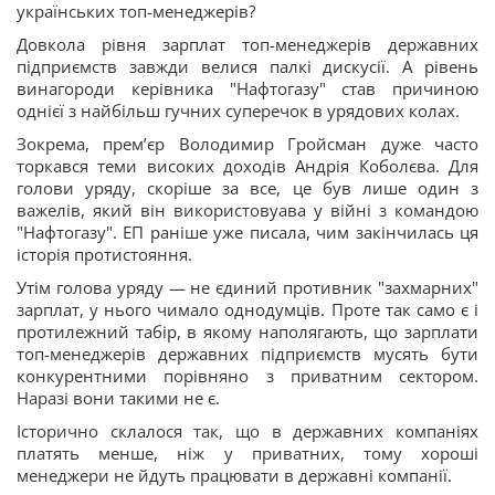
українських топ-менеджерів?
Довкола рівня зарплат топ-менеджерів державних
підприємств завжди велися палкі дискусії. А рівень
винагороди керівника "Нафтогазу" став причиною
однієї з найбільш гучних суперечок в урядових колах.
Зокрема, прем’єр Володимир Гройсман дуже часто
торкався теми високих доходів Андрія Коболєва. Для
голови уряду, скоріше за все, це був лише один з
важелів, який він використовуава у війні з командою
"Нафтогазу". ЕП раніше уже писала, чим закінчилась ця
історія протистояння.
Утім голова уряду — не єдиний противник "захмарних"
зарплат, у нього чимало однодумців. Проте так само є і
протилежний табір, в якому наполягають, що зарплати
топ-менеджерів державних підприємств мусять бути
конкурентними порівняно з приватним сектором.
Наразі вони такими не є.
Історично склалося так, що в державних компаніях
платять менше, ніж у приватних, тому хороші
менеджери не йдуть працювати в державні компанії.