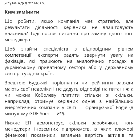
держпідприємств.
Ким замінити
Що робити, якщо компанія має стратегію, але
результати діяльності керівника не влаштовують
власника? Тоді постає питання про заміну цього топ-
менеджера.
Щоб знайти спеціаліста з відповідним рівнем
компетенції, експерти радять звернути увагу на
фахівців, які працюють на аналогічних посадах в
українському приватному секторі або у державному
секторі сусідніх країн.
Зрештою будь-які порівняння чи рейтинги завжди
мають свої недоліки і не дадуть відповіді на питання: а
чи можна Коболєву платити стільки ж, скільки,
наприклад, отримує керівник однієї з найбільших
енергетичних компаній у світі — французької Engie (в
минулому GDF Suez —
ЕП
).
Нижче ЕП демонструє, скільки заробляють топ-
менеджери іноземних підприємств, в яких ключові
фінансові показники, загальна вартість активів та