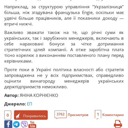
Наприклад, за структурою управління "Укрзалізниця"
більша, ніж згадувана французька Engie, оскільки має
удвічі більше працівників, але її показники доходу —
втричі нижчі.
Важливо зважати також на те, що річні суми як
українських, так і зарубіжних менеджерів, включають в
себе нараховані бонуси за чітке дотримання
стратегічних цілей компанії. А отже заробітна плата
тісно корелює з виконанням поставленого плану перед
керівниками.
Проте поки в Україні політика власності або стратегія
запроваджена не у всіх підприємствах, справедливо
оцінити винагороду менеджерів українських
держпідприємств неможливо.
Автор:
ЯНІНА КОРНІЄНКО
Джерело:
ЕП
1
3762
0
Просмотров
Коментарии
Понравилось