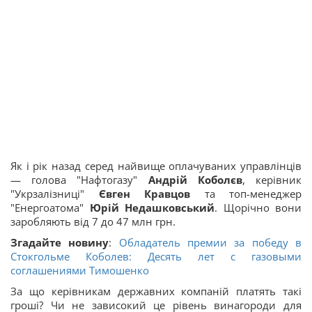
Як і рік назад серед найвище оплачуваних управлінців
— голова "Нафтогазу"
Андрій Коболєв
, керівник
"Укрзалізниці"
Євген Кравцов
та топ-менеджер
"Енергоатома"
Юрій Недашковський
. Щорічно вони
заробляють від 7 до 47 млн грн.
Згадайте новину
:
Обладатель премии за победу в
Стокгольме Коболев: Десять лет с газовыми
соглашениями Тимошенко
За що керівникам державних компаній платять такі
гроші? Чи не зависокий це рівень винагороди для