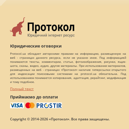
Юридические оговорки
Protocol.ua обладает авторскими правами на информацию, размещенную на
веб - страницах данного ресурса, если не указано иное. Под информацией
понимаются тексты, комментарии, статьи, фотоизображения, рисунки, ящик-
шота, сканы, видео, аудио, другие материалы. При использовании материалов,
размещенных на веб - страницах «Протокол» наличие гиперссылки открытого
для индексации поисковыми системами на protocol.ua обязательна. Под
использованием понимается копирования, адаптация, рерайтинг, модификация
и тому подобное.
Полный текст
Приймаємо до оплати
Copyright © 2014-2026 «Протокол». Все права защищены.