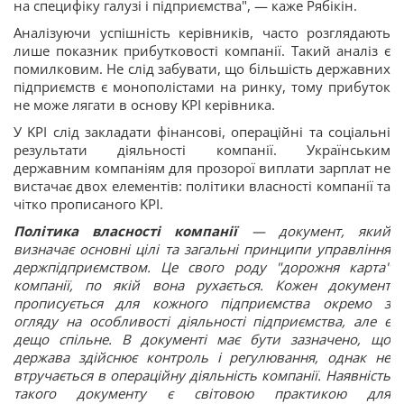
на специфіку галузі і підприємства", — каже Рябікін.
Аналізуючи успішність керівників, часто розглядають
лише показник прибутковості компанії. Такий аналіз є
помилковим. Не слід забувати, що більшість державних
підприємств є монополістами на ринку, тому прибуток
не може лягати в основу KPI керівника.
У KPI слід закладати фінансові, операційні та соціальні
результати діяльності компанії. Українським
державним компаніям для прозорої виплати зарплат не
вистачає двох елементів: політики власності компанії та
чітко прописаного KPI.
Політика власності компанії
— документ, який
визначає основні цілі та загальні принципи управління
держпідприємством. Це свого роду "дорожня карта"
компанії, по якій вона рухається. Кожен документ
прописується для кожного підприємства окремо з
огляду на особливості діяльності підприємства, але є
дещо спільне. В документі має бути зазначено, що
держава здійснює контроль і регулювання, однак не
втручається в операційну діяльність компанії. Наявність
такого документу є світовою практикою для