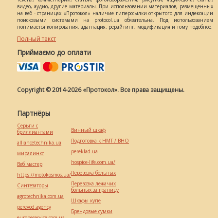
видео, аудио, другие материалы. При использовании материалов, размещенных
на веб - страницах «Протокол» наличие гиперссылки открытого для индексации
поисковыми системами на protocol.ua обязательна. Под использованием
понимается копирования, адаптация, рерайтинг, модификация и тому подобное.
Полный текст
Приймаємо до оплати
Copyright © 2014-2026 «Протокол». Все права защищены.
Партнёры
Серьги с
Винный шкаф
бриллиантами
Подготовка к НМТ / ВНО
alliancetechnika.ua
pereklad.ua
миралинкс
hospice-life.com.ua/
Веб мастер
Перевозка больных
https://motokosmos.ua/
Перевозка лежачих
Синтезаторы
больных за границу
agrotechnika.com.ua
Шкафы купе
perevod.agency
Брендовые сумки
europeservice.com.ua