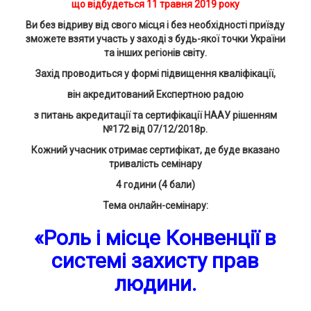
що відбудеться
11 травня 2019
року
Ви без відриву від свого місця і без необхідності приїзду
зможете взяти участь у заході з будь-якої точки України
та інших регіонів світу.
Захід проводиться у формі підвищення кваліфікації,
він акредитований Експертною радою
з питань акредитації та сертифікації НААУ рішенням
№172 від 07/12/2018р.
Кожний учасник отримає сертифікат, де буде вказано
тривалість семінару
4
години (
4
бали)
Тема онлайн-семінару:
«Роль і місце Конвенції в
системі захисту прав
людини.