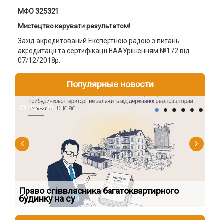
МФО 325321
Мистецтво керувати результатом!
Захід акредитований Експертною радою з питань
акредитації та сертифікації НААУрішенням №172 від
07/12/2018р.
Популярные новости
2026-08-07
2
к
Право співвласника багатоквартирного
Як
будинку на су
шк