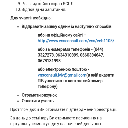
Розгляд кейсів справ ЄСПЛ.
Відповіді на запитання.
Для участі необхідно:
Відправити заявку одним із наступних способів:
або на офіційному сайті –
http
://
www
.
vnsconsult
.
com
/
vns
/
veb
1105/
або за номерами телефонів
- (044)
3327273
,
0634310899, 0660384647,
0678131998
або електронною поштою -
vnsconsult.lviv@gmail.com
(в якій вказати
ПІБ учасника та контактний номер
телефону)
Отримати рахунок
Оплатити участь
Протягом доби Ви отримаєте підтвердження реєстрації.
За день до семінару Ви отримаєте посилання на
віртуальну «кімнату», де у назначений день він і