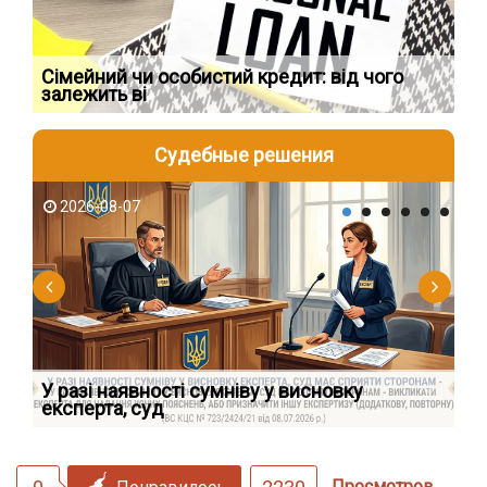
Сімейний чи особистий кредит: від чого
Пр
залежить ві
по
Судебные решения
2026-08-07
2
У разі наявності сумніву у висновку
Як
експерта, суд
вк
Просмотров