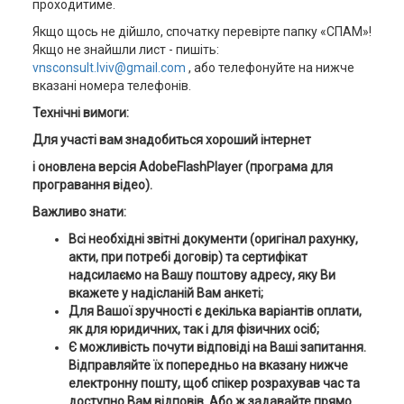
проходитиме.
Якщо щось не дійшло, спочатку перевірте папку «СПАМ»!
Якщо не знайшли лист - пишіть:
vnsconsult.lviv@gmail.com
, або телефонуйте на нижче
вказані номера телефонів.
Технічні вимоги:
Для участі вам знадобиться хороший інтернет
і оновлена версія AdobeFlashPlayer (програма для
програвання відео).
Важливо знати:
Всі необхідні звітні документи (оригінал рахунку,
акти, при потребі договір) та сертифікат
надсилаємо на Вашу поштову адресу, яку Ви
вкажете у надісланій Вам анкеті;
Для Вашої зручності є декілька варіантів оплати,
як для юридичних, так і для фізичних осіб;
Є можливість почути відповіді на Ваші запитання.
Відправляйте їх попередньо на вказану нижче
електронну пошту, щоб спікер розрахував час та
доступно Вам відповів. Або ж задавайте прямо