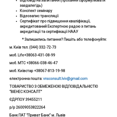
Відповіді на запитання (прохання сформулювати
заздалегідь)
Конспект семінару
Відеозапис трансляції
Сертифікат про підвищення кваліфікації,
акредитований Експертною радою з питань
акредитації та сертифікації НААУ
* Залишились питання? Пишіть або телефонуйте:
м. Київ тел. (044) 332-72-73
моб. Life+38063-431-08-99
моб. MTC +38066-038-46-47
моб. Київстар +38067-813-19-98
електронна пошта:
vnsconsult.lviv@gmail.com
ТОВАРИСТВО З ОБМЕЖЕНОЮ ВІДПОВІДАЛЬНІСТЮ
“ВІЕНЕС КОНСАЛТ”
ЄДРПОУ 39455211
р/р 26009053822264
Банк ПАТ “Приват Банк” м. Львів