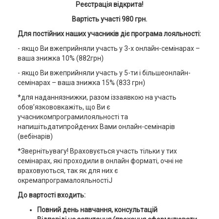
Реєстрація відкрита!
Вартість участі 980 грн
.
Для постійних наших учасників діє програма лояльності:
- якщо Ви вжеприйняли участь у 3-х онлайн-семінарах –
ваша знижка 10% (882грн)
- якщо Ви вжеприйняли участь у 5-ти і більшеонлайн-
семінарах – ваша знижка 15% (833 грн)
*для наданнязнижки, разом іззаявкою на участь
обов’язкововкажіть, що Ви є
учасникомпрограмилояльності та
напишітьдатипройдених Вами онлайн-семінарів
(вебінарів)
*Звернітьувагу! Враховується участь тільки у тих
семінарах, які проходили в онлайн форматі, очні не
враховуються, так як для них є
окремапрограмалояльностіJ
До вартості входить:
Повний день навчання, консультацій