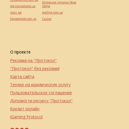
Натяжные потолки Nova
mk-translations.ua
Stelya
текст юа
maltina.com.ua
kievperevod.com.ua
Cылки
О проекте
Реклама на "Протокол"
"Протокол" без реклами!
Карта сайта
Тендер на юридическую услугу
Пользовательское соглашение
Допомогти ресурсу "Протокол"
Кредит онлайн
iGaming Protocol