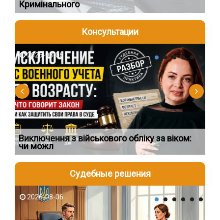
Кримінального
пі
Консультации
2026-08-06
2
Виключення з військового обліку за віком:
Сп
чи можл
ос
Судебные решения
2026-08-06
2