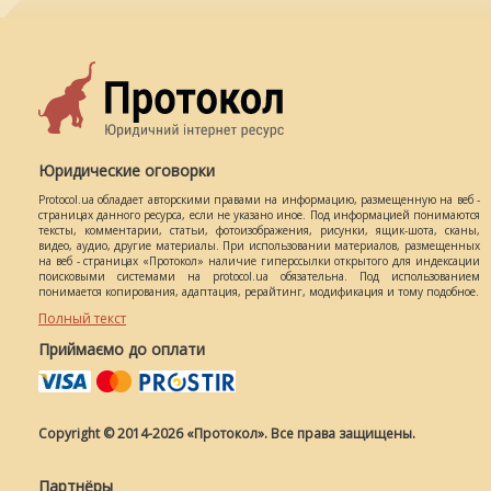
Юридические оговорки
Protocol.ua обладает авторскими правами на информацию, размещенную на веб -
страницах данного ресурса, если не указано иное. Под информацией понимаются
тексты, комментарии, статьи, фотоизображения, рисунки, ящик-шота, сканы,
видео, аудио, другие материалы. При использовании материалов, размещенных
на веб - страницах «Протокол» наличие гиперссылки открытого для индексации
поисковыми системами на protocol.ua обязательна. Под использованием
понимается копирования, адаптация, рерайтинг, модификация и тому подобное.
Полный текст
Приймаємо до оплати
Copyright © 2014-2026 «Протокол». Все права защищены.
Партнёры