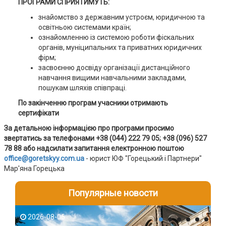
ПРОГРАМИ СПРИЯТИМУТЬ:
знайомство з державним устроєм, юридичною та
освітньою системами країн;
ознайомленню із системою роботи фіскальних
органів, муніципальних та приватних юридичних
фірм;
засвоєнню досвіду організації дистанційного
навчання вищими навчальними закладами,
пошукам шляхів співпраці.
По закінченню програм учасники отримають
сертифікати
За детальною інформацією про програми просимо
звертатись за телефонами +38 (044) 222 79 05; +38 (096) 527
78 88 або надсилати запитання електронною поштою
office
@
goretskyy
.
com
.
ua
- юрист ЮФ "Горецький і Партнери"
Мар'яна Горецька
Популярные новости
2026-08-06
2