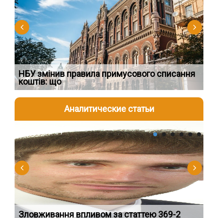
НБУ змінив правила примусового списання
Як
коштів: що
шк
Аналитические статьи
2026-08-04
2
Зловживання впливом за статтею 369-2
Пе