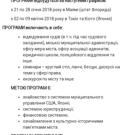
ПРОГРАМИ
відбудуться за наступним графіком:
з 21 по 28 січня 2018 року в Маямі (штат Флорида)
з 02 по 09 квітня 2018 року в Токіо та Кіото (Японія)
ПРОГРАМИ включають в себе:
відвідування судів (в т.ч. під час судового
засідання), міської муніципальної адміністрації,
офісу мера міста, офісу асоціації адвокатів,
юридичної школи, поліцейского відділення та
інше.
семінари – круглий стіл, ланчі, бесіди, дискусії на
теми у сфері права;
екскурсія по місту та інше.
МЕТОЮ ПРОГРАМ Є:
знайомство з системою муніципального
управління США, Японії;
системою юриспруденції;
фінансовою системою;
ознайомлення з культурно-історичними
пам’ятками міста.