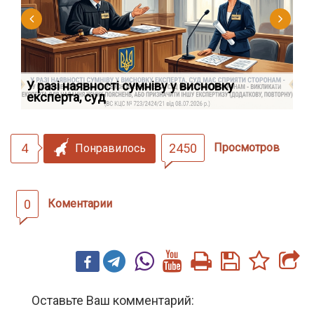
У разі наявності сумніву у висновку
Як
експерта, суд
вк
4
2450
Просмотров
Понравилось
0
Коментарии
Оставьте Ваш комментарий: