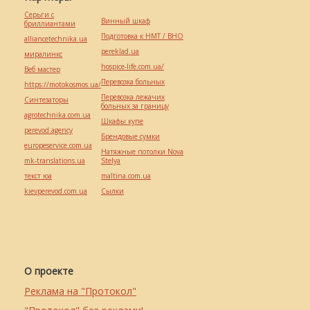
Серьги с
Винный шкаф
бриллиантами
Подготовка к НМТ / ВНО
alliancetechnika.ua
pereklad.ua
миралинкс
hospice-life.com.ua/
Веб мастер
Перевозка больных
https://motokosmos.ua/
Перевозка лежачих
Синтезаторы
больных за границу
agrotechnika.com.ua
Шкафы купе
perevod.agency
Брендовые сумки
europeservice.com.ua
Натяжные потолки Nova
mk-translations.ua
Stelya
текст юа
maltina.com.ua
kievperevod.com.ua
Cылки
О проекте
Реклама на "Протокол"