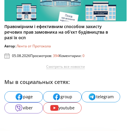
Правомірним і ефективним способом захисту
речових прав замовника на об’єкт будівництва в
разі їх осп
Автор:
Лента от Протокола
05.08.2026
Просмотров:
394
Коментарии:
0
Смотреть все новости
Мы в социальных сетях:
page
group
telegram
viber
youtube