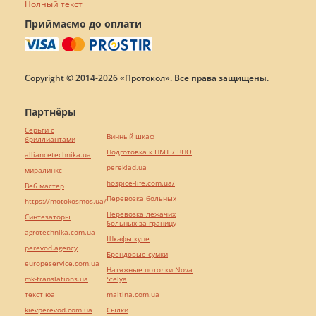
Полный текст
Приймаємо до оплати
Copyright © 2014-2026 «Протокол». Все права защищены.
Партнёры
Серьги с
Винный шкаф
бриллиантами
Подготовка к НМТ / ВНО
alliancetechnika.ua
pereklad.ua
миралинкс
hospice-life.com.ua/
Веб мастер
Перевозка больных
https://motokosmos.ua/
Перевозка лежачих
Синтезаторы
больных за границу
agrotechnika.com.ua
Шкафы купе
perevod.agency
Брендовые сумки
europeservice.com.ua
Натяжные потолки Nova
mk-translations.ua
Stelya
текст юа
maltina.com.ua
kievperevod.com.ua
Cылки