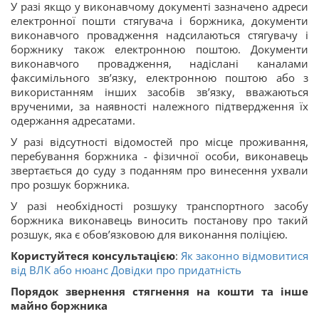
У разі якщо у виконавчому документі зазначено адреси
електронної пошти стягувача і боржника, документи
виконавчого провадження надсилаються стягувачу і
боржнику також електронною поштою. Документи
виконавчого провадження, надіслані каналами
факсимільного зв’язку, електронною поштою або з
використанням інших засобів зв’язку, вважаються
врученими, за наявності належного підтвердження їх
одержання адресатами.
У разі відсутності відомостей про місце проживання,
перебування боржника - фізичної особи, виконавець
звертається до суду з поданням про винесення ухвали
про розшук боржника.
У разі необхідності розшуку транспортного засобу
боржника виконавець виносить постанову про такий
розшук, яка є обов’язковою для виконання поліцією.
Користуйтеся консультацією
:
Як законно відмовитися
від ВЛК або нюанс Довідки про придатність
Порядок звернення стягнення на кошти та інше
майно боржника