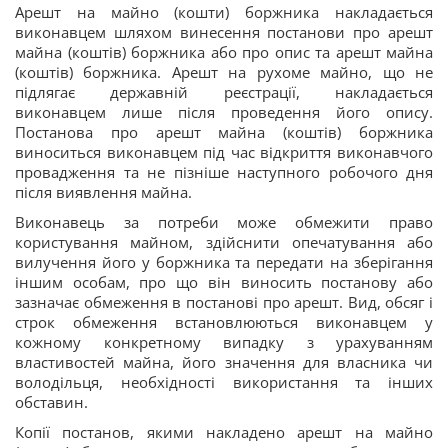
Арешт на майно (кошти) боржника накладається
виконавцем шляхом винесення постанови про арешт
майна (коштів) боржника або про опис та арешт майна
(коштів) боржника. Арешт на рухоме майно, що не
підлягає державній реєстрації, накладається
виконавцем лише після проведення його опису.
Постанова про арешт майна (коштів) боржника
виноситься виконавцем під час відкриття виконавчого
провадження та не пізніше наступного робочого дня
після виявлення майна.
Виконавець за потреби може обмежити право
користування майном, здійснити опечатування або
вилучення його у боржника та передати на зберігання
іншим особам, про що він виносить постанову або
зазначає обмеження в постанові про арешт. Вид, обсяг і
строк обмеження встановлюються виконавцем у
кожному конкретному випадку з урахуванням
властивостей майна, його значення для власника чи
володільця, необхідності використання та інших
обставин.
Копії постанов, якими накладено арешт на майно