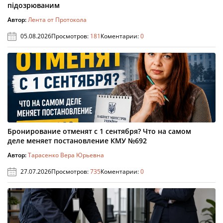
підозрюваним
Автор:
Лента от Протокола
05.08.2026
Просмотров:
181
Коментарии:
0
Бронирование отменят с 1 сентября? Что на самом
деле меняет постановление КМУ №692
Автор:
Тарасенко Вера Юрьевна
27.07.2026
Просмотров:
735
Коментарии:
0