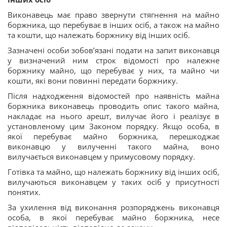
Виконавець має право звернути стягнення на майно
боржника, що перебуває в інших осіб, а також на майно
та кошти, що належать боржнику від інших осіб.
Зазначені особи зобов’язані подати на запит виконавця
у визначений ним строк відомості про належне
боржнику майно, що перебуває у них, та майно чи
кошти, які вони повинні передати боржнику.
Після надходження відомостей про наявність майна
боржника виконавець проводить опис такого майна,
накладає на нього арешт, вилучає його і реалізує в
установленому цим Законом порядку. Якщо особа, в
якої перебуває майно боржника, перешкоджає
виконавцю у вилученні такого майна, воно
вилучається виконавцем у примусовому порядку.
Готівка та майно, що належать боржнику від інших осіб,
вилучаються виконавцем у таких осіб у присутності
понятих.
За ухилення від виконання розпоряджень виконавця
особа, в якої перебуває майно боржника, несе