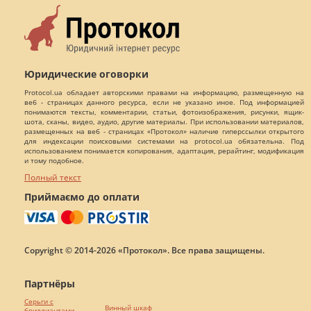
Юридические оговорки
Protocol.ua обладает авторскими правами на информацию, размещенную на
веб - страницах данного ресурса, если не указано иное. Под информацией
понимаются тексты, комментарии, статьи, фотоизображения, рисунки, ящик-
шота, сканы, видео, аудио, другие материалы. При использовании материалов,
размещенных на веб - страницах «Протокол» наличие гиперссылки открытого
для индексации поисковыми системами на protocol.ua обязательна. Под
использованием понимается копирования, адаптация, рерайтинг, модификация
и тому подобное.
Полный текст
Приймаємо до оплати
Copyright © 2014-2026 «Протокол». Все права защищены.
Партнёры
Серьги с
Винный шкаф
бриллиантами