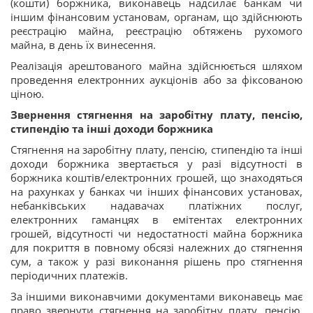
(кошти) боржника, виконавець надсилає банкам чи
іншим фінансовим установам, органам, що здійснюють
реєстрацію майна, реєстрацію обтяжень рухомого
майна, в день їх винесення.
Реалізація арештованого майна здійснюється шляхом
проведення електронних аукціонів або за фіксованою
ціною.
Звернення стягнення на заробітну плату, пенсію,
стипендію та інші доходи боржника
Стягнення на заробітну плату, пенсію, стипендію та інші
доходи боржника звертається у разі відсутності в
боржника коштів/електронних грошей, що знаходяться
на рахунках у банках чи інших фінансових установах,
небанківських надавачах платіжних послуг,
електронних гаманцях в емітентах електронних
грошей, відсутності чи недостатності майна боржника
для покриття в повному обсязі належних до стягнення
сум, а також у разі виконання рішень про стягнення
періодичних платежів.
За іншими виконавчими документами виконавець має
право звернути стягнення на заробітну плату, пенсію,