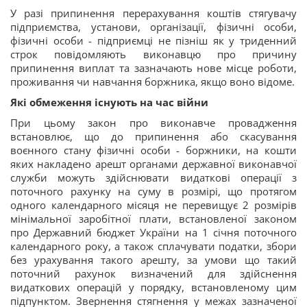
У разі припинення перерахування коштів стягувачу
підприємства, установи, організації, фізичні особи,
фізичні особи - підприємці не пізніш як у триденний
строк повідомляють виконавцю про причину
припинення виплат та зазначають нове місце роботи,
проживання чи навчання боржника, якщо воно відоме.
Які обмеження існують на час війни
При цьому закон про виконавче провадження
встановлює, що до припинення або скасування
воєнного стану фізичні особи - боржники, на кошти
яких накладено арешт органами державної виконавчої
служби можуть здійснювати видаткові операції з
поточного рахунку на суму в розмірі, що протягом
одного календарного місяця не перевищує 2 розмірів
мінімальної заробітної плати, встановленої законом
про Державний бюджет України на 1 січня поточного
календарного року, а також сплачувати податки, збори
без урахування такого арешту, за умови що такий
поточний рахунок визначений для здійснення
видаткових операцій у порядку, встановленому цим
підпунктом. Звернення стягнення у межах зазначеної