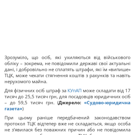
Зрозуміло
,
що осіб, які ухиляються від військового
обліку – зокрема, не повідомили державі свої актуальні
дані, і добровільно не сплатять штрафи, які їм «випише»
ТЦК, може чекати стягнення коштів з рахунків та навіть
нерухомого майна.
Для фізичних осіб штраф за
КУпАП
може складати від 17
тисяч до 25,5 тисяч грн, для посадовців юридичних осіб
– до 59,5 тисяч грн. (
Джерело:
«Судово-юридична
газета»
)
При цьому раніше передбачений законодавством
протокол ТЦК відтепер вже не складається, якщо особа
не з’явилася без поважних причин або не повідомила