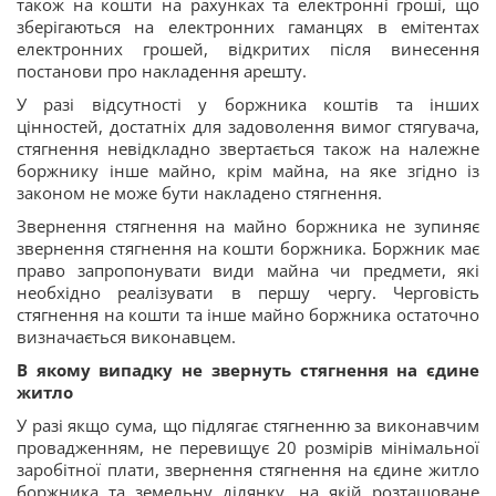
також на кошти на рахунках та електронні гроші, що
зберігаються на електронних гаманцях в емітентах
електронних грошей, відкритих після винесення
постанови про накладення арешту.
У разі відсутності у боржника коштів та інших
цінностей, достатніх для задоволення вимог стягувача,
стягнення невідкладно звертається також на належне
боржнику інше майно, крім майна, на яке згідно із
законом не може бути накладено стягнення.
Звернення стягнення на майно боржника не зупиняє
звернення стягнення на кошти боржника. Боржник має
право запропонувати види майна чи предмети, які
необхідно реалізувати в першу чергу. Черговість
стягнення на кошти та інше майно боржника остаточно
визначається виконавцем.
В якому випадку не звернуть стягнення на єдине
житло
У разі якщо сума, що підлягає стягненню за виконавчим
провадженням, не перевищує 20 розмірів мінімальної
заробітної плати, звернення стягнення на єдине житло
боржника та земельну ділянку, на якій розташоване