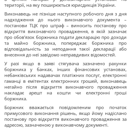
території, на яку поширюється юрисдикція України.
Виконавець не пізніше наступного робочого дня з дня
надходження до нього виконавчого документа –
постанови ТЦК про штраф – виносить постанову про
відкриття виконавчого провадження, в якій зазначає
про обов’язок боржника подати декларацію про доходи
та майно боржника, попереджає боржника про
відповідальність за неподання такої декларації або
внесення до неї завідомо неправдивих відомостей.
У разі якщо в заяві стягувача зазначено рахунки
боржника у банках, інших фінансових установах,
небанківських надавачах платіжних послуг, електронні
гаманці в емітентах електронних грошей, виконавець
негайно після відкриття виконавчого провадження
накладає арешт на кошти чи електронні гроші
боржника.
Боржник вважається повідомленим про початок
примусового виконання рішень, якщо йому надіслано
постанову про відкриття виконавчого провадження за
адресою, зазначеною у виконавчому документі.