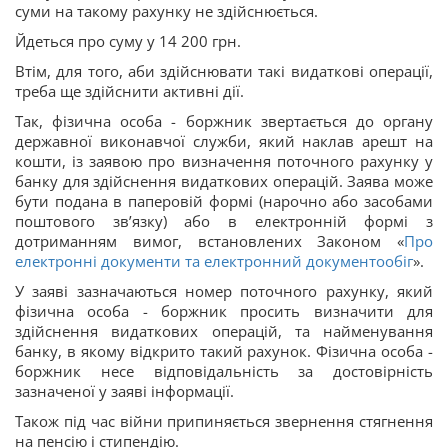
суми на такому рахунку не здійснюється.
Йдеться про суму у 14 200 грн.
Втім, для того, аби здійснювати такі видаткові операції,
треба ще здійснити активні дії.
Так, фізична особа - боржник звертається до органу
державної виконавчої служби, який наклав арешт на
кошти, із заявою про визначення поточного рахунку у
банку для здійснення видаткових операцій. Заява може
бути подана в паперовій формі (нарочно або засобами
поштового зв’язку) або в електронній формі з
дотриманням вимог, встановлених Законом «
Про
електронні документи та електронний документообіг
».
У заяві зазначаються номер поточного рахунку, який
фізична особа - боржник просить визначити для
здійснення видаткових операцій, та найменування
банку, в якому відкрито такий рахунок. Фізична особа -
боржник несе відповідальність за достовірність
зазначеної у заяві інформації.
Також під час війни припиняється звернення стягнення
на пенсію і стипендію.