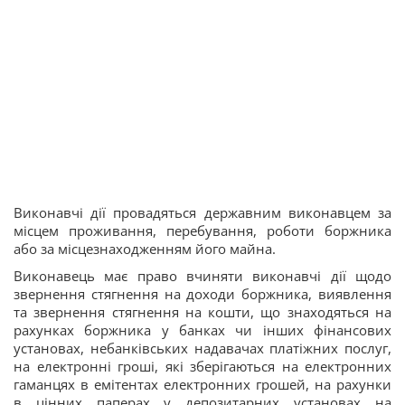
Виконавчі дії провадяться державним виконавцем за
місцем проживання, перебування, роботи боржника
або за місцезнаходженням його майна.
Виконавець має право вчиняти виконавчі дії щодо
звернення стягнення на доходи боржника, виявлення
та звернення стягнення на кошти, що знаходяться на
рахунках боржника у банках чи інших фінансових
установах, небанківських надавачах платіжних послуг,
на електронні гроші, які зберігаються на електронних
гаманцях в емітентах електронних грошей, на рахунки
в цінних паперах у депозитарних установах на