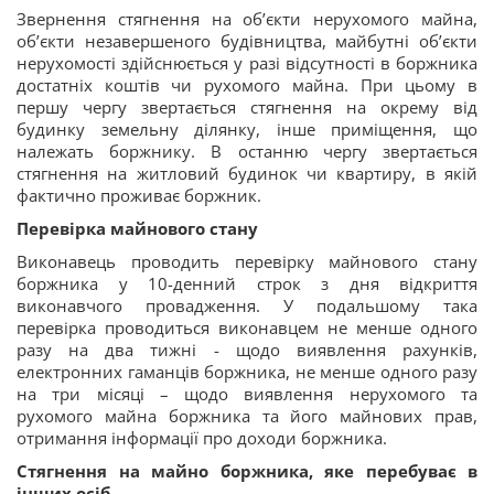
Звернення стягнення на об’єкти нерухомого майна,
об’єкти незавершеного будівництва, майбутні об’єкти
нерухомості здійснюється у разі відсутності в боржника
достатніх коштів чи рухомого майна. При цьому в
першу чергу звертається стягнення на окрему від
будинку земельну ділянку, інше приміщення, що
належать боржнику. В останню чергу звертається
стягнення на житловий будинок чи квартиру, в якій
фактично проживає боржник.
Перевірка майнового стану
Виконавець проводить перевірку майнового стану
боржника у 10-денний строк з дня відкриття
виконавчого провадження. У подальшому така
перевірка проводиться виконавцем не менше одного
разу на два тижні - щодо виявлення рахунків,
електронних гаманців боржника, не менше одного разу
на три місяці – щодо виявлення нерухомого та
рухомого майна боржника та його майнових прав,
отримання інформації про доходи боржника.
Стягнення на майно боржника, яке перебуває в
інших осіб