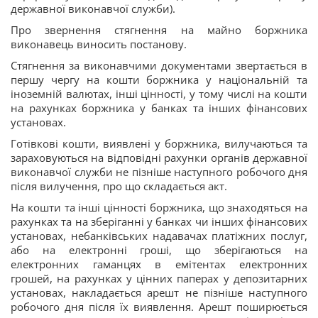
державної виконавчої служби).
Про звернення стягнення на майно боржника
виконавець виносить постанову.
Стягнення за виконавчими документами звертається в
першу чергу на кошти боржника у національній та
іноземній валютах, інші цінності, у тому числі на кошти
на рахунках боржника у банках та інших фінансових
установах.
Готівкові кошти, виявлені у боржника, вилучаються та
зараховуються на відповідні рахунки органів державної
виконавчої служби не пізніше наступного робочого дня
після вилучення, про що складається акт.
На кошти та інші цінності боржника, що знаходяться на
рахунках та на зберіганні у банках чи інших фінансових
установах, небанківських надавачах платіжних послуг,
або на електронні гроші, що зберігаються на
електронних гаманцях в емітентах електронних
грошей, на рахунках у цінних паперах у депозитарних
установах, накладається арешт не пізніше наступного
робочого дня після їх виявлення. Арешт поширюється