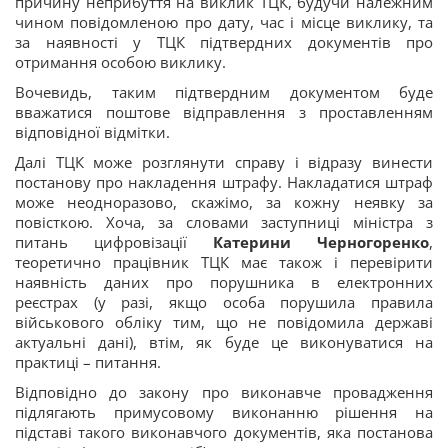
причину неприбуття на виклик ТЦК, будучи належним
чином повідомленою про дату, час і місце виклику, та
за наявності у ТЦК підтвердних документів про
отримання особою виклику.
Вочевидь, таким підтвердним документом буде
вважатися поштове відправлення з проставленням
відповідної відмітки.
Далі ТЦК може розглянути справу і відразу винести
постанову про накладення штрафу. Накладатися штраф
може неодноразово, скажімо, за кожну неявку за
повісткою. Хоча, за словами заступниці міністра з
питань цифровізації
Катерини Черногоренко
,
теоретично працівник ТЦК має також і перевірити
наявність даних про порушника в електронних
реєстрах (у разі, якщо особа порушила правила
військового обліку тим, що не повідомила державі
актуальні дані), втім, як буде це виконуватися на
практиці – питання.
Відповідно до закону про виконавче провадження
підлягають примусовому виконанню рішення на
підставі такого виконавчого документів, яка постанова