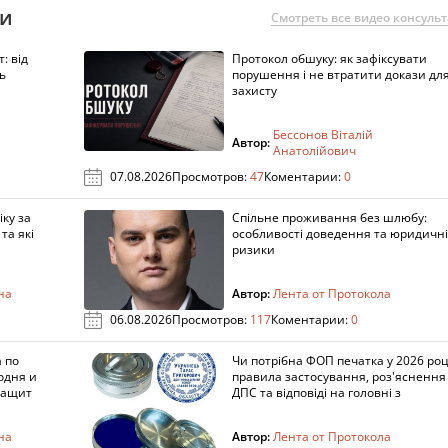
ии
Смотреть все видео консуль
: від
Протокол обшуку: як зафіксувати
ь
порушення і не втратити докази дл
захисту
Бессонов Віталій
Автор:
Анатолійович
07.08.2026
Просмотров:
47
Коментарии:
0
ку за
Спільне проживання без шлюбу:
та які
особливості доведення та юридичні
ризики
на
Автор:
Лента от Протокола
06.08.2026
Просмотров:
117
Коментарии:
0
 по
Чи потрібна ФОП печатка у 2026 роц
одня и
правила застосування, роз'яснення
защит
ДПС та відповіді на головні з
на
Автор:
Лента от Протокола