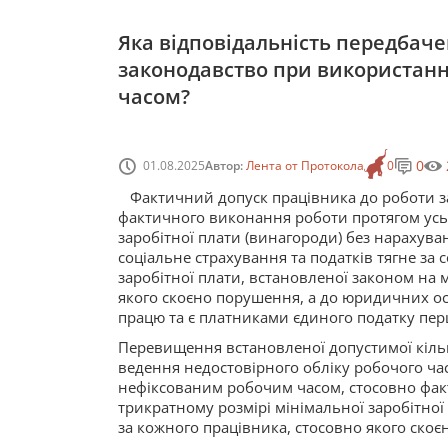
Яка відповідальність передбаче
законодавство при використанн
часом?
0
01.08.2025
Автор:
Лента от Протокола
0
Фактичний допуск працівника до роботи з
фактичного виконання роботи протягом усьо
заробітної плати (винагороди) без нарахува
соціальне страхування та податків тягне за
заробітної плати, встановленої законом на
якого скоєно порушення, а до юридичних ос
працю та є платниками єдиного податку перш
Перевищення встановленої допустимої кіль
ведення недостовірного обліку робочого ча
нефіксованим робочим часом, стосовно фак
трикратному розмірі мінімальної заробітно
за кожного працівника, стосовно якого ско