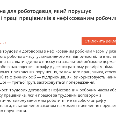
на для роботодавця, який порушує
і праці працівників з нефіксованим робоч
Отключить рекл
269
а трудовим договором з нефіксованим робочим часом у разі
го робочого часу, установленого на підприємстві, та випла
ння та сплати єдиного внеску на загальнообов’язкове держа
 собою накладення штрафу у десятикратному розмірі мінімал
 момент виявлення порушення, за кожного працівника, стос
іб та фізичних осіб — підприємців, які використовують най
ої — третьої груп, застосовується попередження.
кості трудових договорів з нефіксованим робочим часом аб
су працівника, який працює за трудовим договором з
тично виконуваної ним роботи тягне за собою штраф у
ї плати, встановленої законом на момент виявлення поруше
єно порушення.