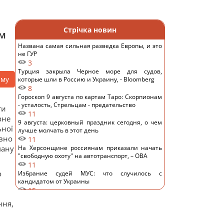
Стрічка новин
им
Названа самая сильная разведка Европы, и это
не ГУР
3
Турция закрыла Черное море для судов,
аму
которые шли в Россию и Украину, - Bloomberg
8
Гороскоп 9 августа по картам Таро: Скорпионам
- усталость, Стрельцам - предательство
ти
11
вне
9 августа: церковный праздник сегодня, о чем
ьної
лучше молчать в этот день
овно
11
ману
На Херсонщине россиянам приказали начать
"свободную охоту" на автотранспорт, – ОВА
11
о
Избрание судей МУС: что случилось с
кандидатом от Украины
15
ИИ научился создавать жизнеспособные
ння,
вирусы, не существовавшие в природе, – NYT
13