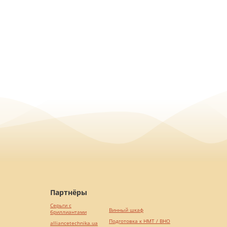
Партнёры
Серьги с
Винный шкаф
бриллиантами
Подготовка к НМТ / ВНО
alliancetechnika.ua