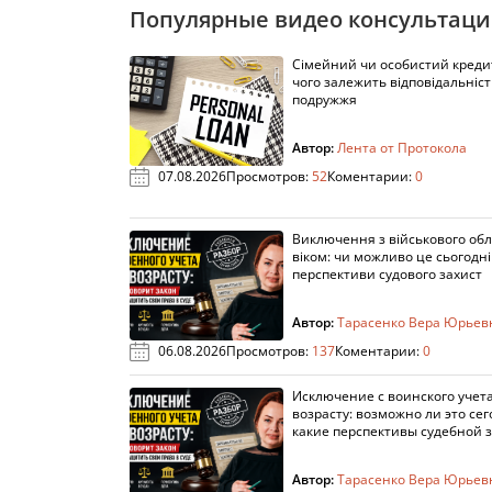
Популярные видео консультац
Сімейний чи особистий кредит
чого залежить відповідальніст
подружжя
Автор:
Лента от Протокола
07.08.2026
Просмотров:
52
Коментарии:
0
Виключення з військового облі
віком: чи можливо це сьогодні 
перспективи судового захист
Автор:
Тарасенко Вера Юрьев
06.08.2026
Просмотров:
137
Коментарии:
0
Исключение с воинского учета
возрасту: возможно ли это сег
какие перспективы судебной 
Автор:
Тарасенко Вера Юрьев