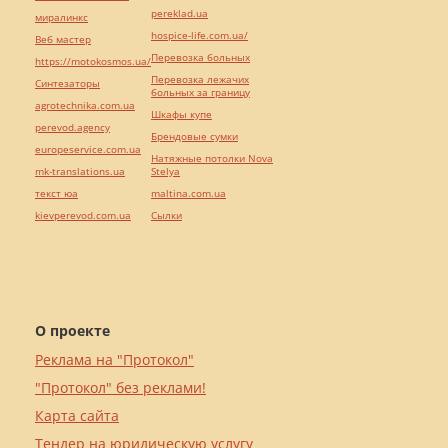
pereklad.ua
миралинкс
hospice-life.com.ua/
Веб мастер
Перевозка больных
https://motokosmos.ua/
Перевозка лежачих
Синтезаторы
больных за границу
agrotechnika.com.ua
Шкафы купе
perevod.agency
Брендовые сумки
europeservice.com.ua
Натяжные потолки Nova
mk-translations.ua
Stelya
текст юа
maltina.com.ua
kievperevod.com.ua
Cылки
О проекте
Реклама на "Протокол"
"Протокол" без реклами!
Карта сайта
Тендер на юридическую услугу