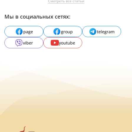
Смотреть все статьи
Мы в социальных сетях:
page
group
telegram
viber
youtube