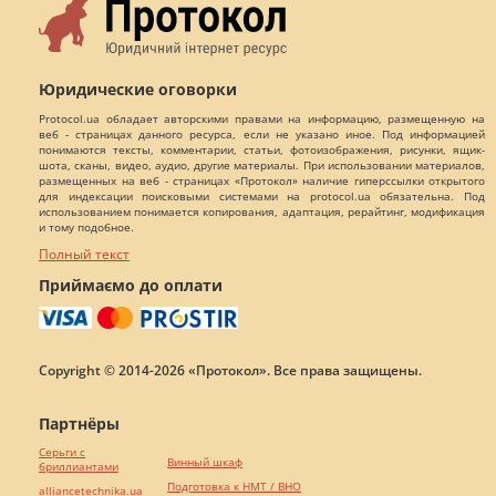
Юридические оговорки
Protocol.ua обладает авторскими правами на информацию, размещенную на
веб - страницах данного ресурса, если не указано иное. Под информацией
понимаются тексты, комментарии, статьи, фотоизображения, рисунки, ящик-
шота, сканы, видео, аудио, другие материалы. При использовании материалов,
размещенных на веб - страницах «Протокол» наличие гиперссылки открытого
для индексации поисковыми системами на protocol.ua обязательна. Под
использованием понимается копирования, адаптация, рерайтинг, модификация
и тому подобное.
Полный текст
Приймаємо до оплати
Copyright © 2014-2026 «Протокол». Все права защищены.
Партнёры
Серьги с
Винный шкаф
бриллиантами
Подготовка к НМТ / ВНО
alliancetechnika.ua