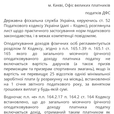
м. Києві, Офіс великих платників
податків ДФС
Державна фіскальна служба Україна, керуючись ст. 52
Податкового кодексу України (далі – Кодекс), розглянула
лист щодо практичного застосування норм податкового
законодавства, і в межах компетенції повідомляє.
Оподаткування доходів фізичних осіб регламентується
розділом IV Кодексу, згідно з п.п. 165.1.39 п. 165.1 ст.
165 якого до загального місячного (річного)
оподатковуваного доходу платника податку не
включається вартість дарунків (а також призів
переможцям та призерам спортивних змагань), якщо їх
вартість не перевищує 25 відсотків однієї мінімальної
заробітної плати (у розрахунку на місяць), встановленої
на 1 січня звітного податкового року, за винятком
грошових виплат у будь-якій сумі.
Водночас п.п. «е» п.п. 164.2.17 п. 164.2 ст. 164 Кодексу
встановлено, що до загального місячного (річного)
оподатковуваного доходу платника податку
включається дохід, отриманий таким платником як