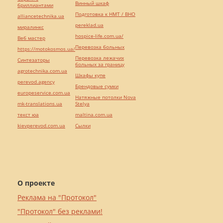
Винный шкаф
бриллиантами
Подготовка к НМТ / ВНО
alliancetechnika.ua
pereklad.ua
миралинкс
hospice-life.com.ua/
Веб мастер
Перевозка больных
https://motokosmos.ua/
Перевозка лежачих
Синтезаторы
больных за границу
agrotechnika.com.ua
Шкафы купе
perevod.agency
Брендовые сумки
europeservice.com.ua
Натяжные потолки Nova
mk-translations.ua
Stelya
текст юа
maltina.com.ua
kievperevod.com.ua
Cылки
О проекте
Реклама на "Протокол"
"Протокол" без реклами!