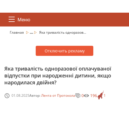
Меню
...
Главная
Яка тривалість одноразов...
Отключить рекламу
Яка тривалість одноразової оплачуваної
відпустки при народженні дитини, якщо
народилася двійня?
0
196
01.08.2025
Автор:
Лента от Протокола
1