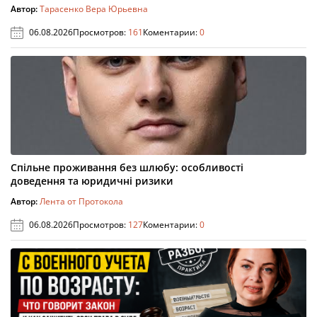
Автор:
Тарасенко Вера Юрьевна
06.08.2026
Просмотров:
161
Коментарии:
0
Спільне проживання без шлюбу: особливості
доведення та юридичні ризики
Автор:
Лента от Протокола
06.08.2026
Просмотров:
127
Коментарии:
0