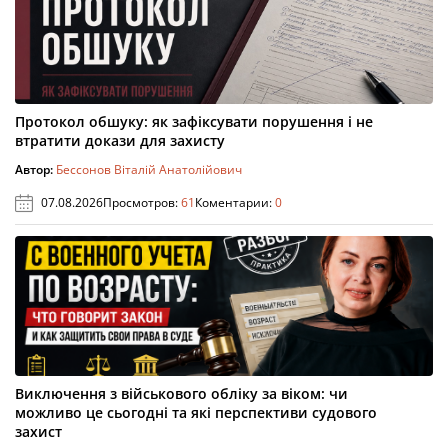
Протокол обшуку: як зафіксувати порушення і не
втратити докази для захисту
Автор:
Бессонов Віталій Анатолійович
07.08.2026
Просмотров:
61
Коментарии:
0
Виключення з військового обліку за віком: чи
можливо це сьогодні та які перспективи судового
захист