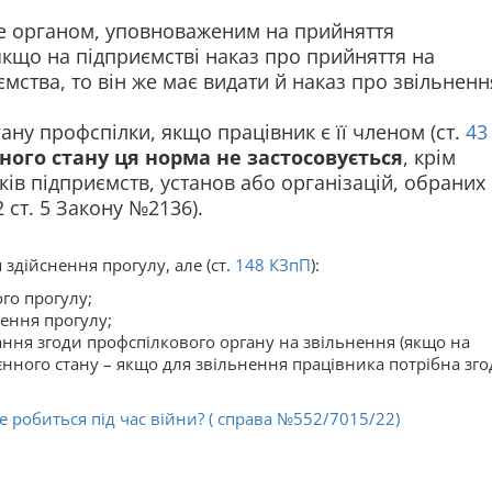
е органом, уповноваженим на прийняття
якщо на підприємстві наказ про прийняття на
мства, то він же має видати й наказ про звільненн
ну профспілки, якщо працівник є її членом (ст.
43
нного стану ця норма не застосовується
, крім
ків підприємств, установ або організацій, обраних
 ст. 5 Закону №2136).
здійснення прогулу, але (ст.
148
КЗпП
):
го прогулу;
нення прогулу;
ання згоди профспілкового органу на звільнення (якщо на
оєнного стану – якщо для звільнення працівника потрібна зго
це робиться під час війни? ( справа №552/7015/22)