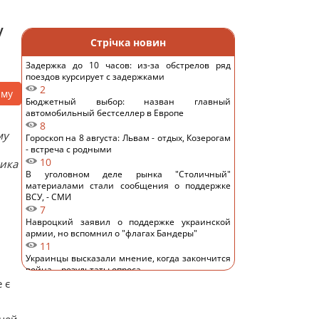
у
Стрічка новин
Задержка до 10 часов: из-за обстрелов ряд
поездов курсирует с задержками
2
аму
Бюджетный выбор: назван главный
автомобильный бестселлер в Европе
8
му
Гороскоп на 8 августа: Львам - отдых, Козерогам
- встреча с родными
10
ника
В уголовном деле рынка "Столичный"
материалами стали сообщения о поддержке
ВСУ, - СМИ
7
Навроцкий заявил о поддержке украинской
армии, но вспомнил о "флагах Бандеры"
11
Украинцы высказали мнение, когда закончится
война, - результаты опроса
11
 є
Аппетитная творожная запеканка с рисом:
старинный рецепт по-украински
12