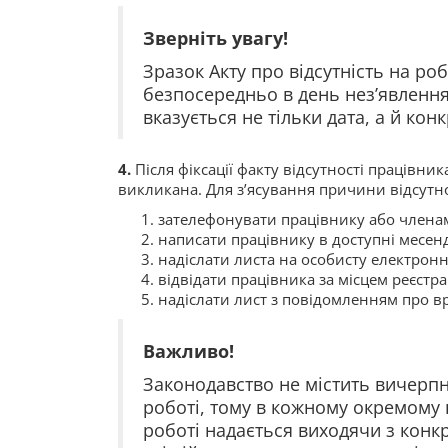
Зверніть увагу!
Зразок Акту про відсутність на ро
безпосередньо в день нез’явлення
вказується не тільки дата, а й кон
4.
Після фіксації факту відсутності працівник
викликана. Для з’ясування причини відсутно
зателефонувати працівнику або члена
написати працівнику в доступні месен
надіслати листа на особисту електронн
відвідати працівника за місцем реєстр
надіслати лист з повідомленням про вр
Важливо!
Законодавство не містить вичерпн
роботі, тому в кожному окремому 
роботі надається виходячи з конк