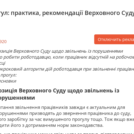
гул: практика, рекомендації Верховного Суд
Отключить рекл
920
зиція Верховного Суду щодо звільнень із порушеннями
 робити роботодавцю, коли працівник відсутній на робочо
сці
кроковий алгоритм дій роботодавця при звільненні праців
 прогул:
сновки
озиція Верховного Суду щодо звільнень із
орушеннями
тання звільнення працівників завжди є актуальним для
орушеннями призводять до звернення працівника до суду,
го заробітку за час вимушеного прогулу тощо. Тож якщо вже
одити його з дотриманням норм законодавства.