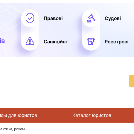
исы для юристов
Каталог юристов
актика, реком...