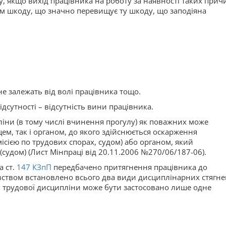
, якщо вихід працівника на роботу за наявності таких прич
ам шкоду, що значно перевищує ту шкоду, що заподіяна
не залежать від волі працівника тощо.
сутності – відсутність вини працівника.
іни (в тому числі вчинення прогулу) як поважних може
м, так і органом, до якого здійснюється оскарження
сією по трудових спорах, судом) або органом, який
(судом) (Лист Мінпраці від 20.11.2006 №270/06/187-06).
 ст.
147
КЗпП
передбачено притягнення працівника до
вством встановлено всього два види дисциплінарних стягне
я трудової дисципліни може бути застосовано лише одне