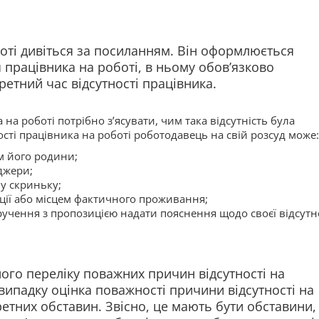
боті дивіться за посиланням. Він оформлюється
 працівника на роботі, в ньому обов’язково
кретний час відсутності працівника.
а на роботі потрібно з’ясувати, чим така відсутність була
сті працівника на роботі роботодавець на свій розсуд може:
м його родини;
джери;
у скриньку;
ації або місцем фактичного проживання;
учення з пропозицією надати пояснення щодо своєї відсутно
ого переліку поважних причин відсутності на
випадку оцінка поважності причини відсутності на
ретних обставин. Звісно, це мають бути обставини,