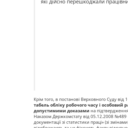
які дійсно перешкоджали працівник
Крім того, в постанові Верховного Суду від 
табель обліку робочого часу і особовий 
допустимими доказами
на підтвердження 
Наказом Держкомстату від 05.12.2008 №489
документації зі статистики праці» (зі зміна
відображають та не фіксують факту відсутнос