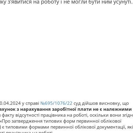
у з’явитися на роботу і не могли бути ним усунуті.
10.04.2024 у справі
№695/1076/22
суд дійшов висновку, що
рахунок з нарахування заробітної плати не є належними
факту відсутності працівника на роботі, оскільки вони згідн
 «Про затвердження типових форм первинної облікової
ми) є типовими формами первинної облікової документації, як
ті працівника на роботі.