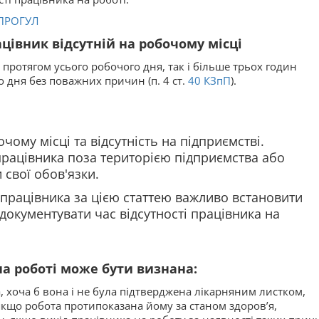
 ПРОГУЛ
івник відсутній на робочому місці
к протягом усього робочого дня, так і більше трьох годин
 дня без поважних причин (п. 4 ст.
40
КЗпП
).
очому місці та відсутність на підприємстві.
працівника поза територією підприємства або
 свої обов'язки.
працівника за цією статтею важливо встановити
документувати час відсутності працівника на
а роботі може бути визнана:
 хоча б вона і не була підтверджена лікарняним листком,
якщо робота протипоказана йому за станом здоров’я,