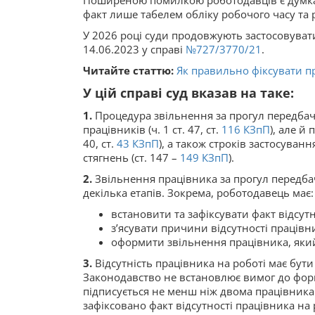
Поширеною помилкою роботодавців є думка,
факт лише табелем обліку робочого часу та
У 2026 році суди продовжують застосовуват
14.06.2023 у справі
№727/3770/21
.
Читайте статтю:
Як правильно фіксувати пр
У цій справі суд вказав на таке:
1.
Процедура звільнення за прогул передба
працівників (ч. 1 ст. 47, ст.
116
КЗпП
), але й
40, ст.
43
КЗпП
), а також строків застосува
стягнень (ст. 147 –
149
КЗпП
).
2.
Звільнення працівника за прогул передба
декілька етапів. Зокрема, роботодавець має:
встановити та зафіксувати факт відсутн
з’ясувати причини відсутності працівни
оформити звільнення працівника, яки
3.
Відсутність працівника на роботі має бути 
Законодавство не встановлює вимог до форми
підписується не менш ніж двома працівникам
зафіксовано факт відсутності працівника на