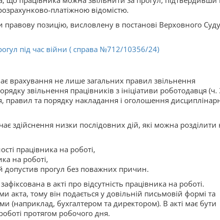
 що працівника можна звільнити за прогул, підтвердивши
 розрахунково-платіжною відомістю.
и правову позицію, висловлену в постанові Верховного Суду
огул під час війни ( справа №712/10356/24)
чає врахування не лише загальних правил звільнення
 порядку звільнення працівників з ініціативи роботодавця (ч. 3
ння, правил та порядку накладання і оголошення дисциплінар
чає здійснення низки послідовних дій, які можна розділити 
ості працівника на роботі,
ка на роботі,
й допустив прогул без поважних причин.
зафіксована в акті про відсутність працівника на роботі.
 акта, тому він подається у довільній письмовій формі та
и (наприклад, бухгалтером та директором). В акті має бути
 роботі протягом робочого дня.