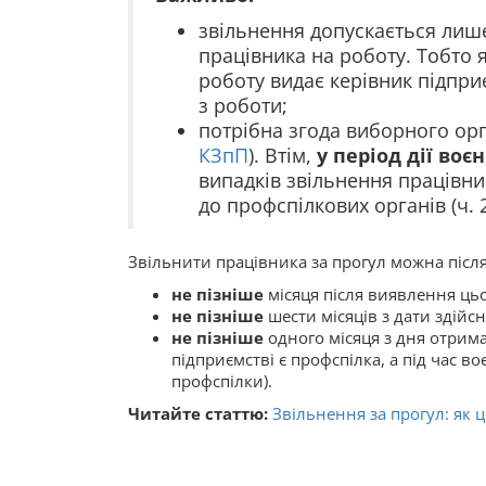
звільнення допускається лиш
працівника на роботу. Тобто 
роботу видає керівник підприє
з роботи;
потрібна згода виборного орга
КЗпП
). Втім,
у період дії воє
випадків звільнення працівни
до профспілкових органів (ч. 2
Звільнити працівника за прогул можна після 
не пізніше
місяця після виявлення цьо
не пізніше
шести місяців з дати здійс
не пізніше
одного місяця з дня отрим
підприємстві є профспілка, а під час в
профспілки).
Читайте статтю:
Звільнення за прогул: як 