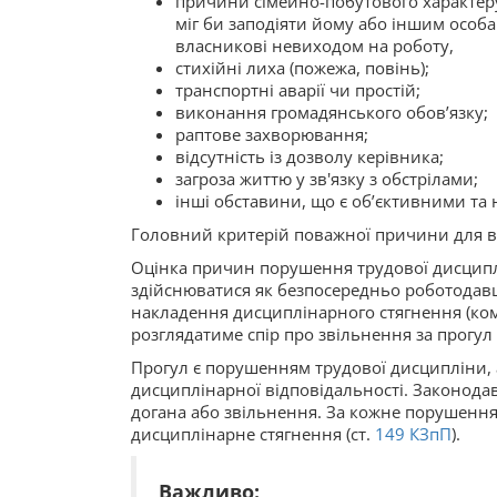
причини сімейно-побутового характеру
міг би заподіяти йому або іншим особ
власникові невиходом на роботу,
стихійні лиха (пожежа, повінь);
транспортні аварії чи простій;
виконання громадянського обов’язку;
раптове захворювання;
відсутність із дозволу керівника;
загроза життю у зв'язку з обстрілами;
інші обставини, що є об’єктивними та 
Головний критерій поважної причини для від
Оцінка причин порушення трудової дисципл
здійснюватися як безпосередньо роботодавце
накладення дисциплінарного стягнення (комі
розглядатиме спір про звільнення за прогул 
Прогул є порушенням трудової дисципліни, а
дисциплінарної відповідальності. Законода
догана або звільнення. За кожне порушенн
дисциплінарне стягнення (ст.
149
КЗпП
).
Важливо: