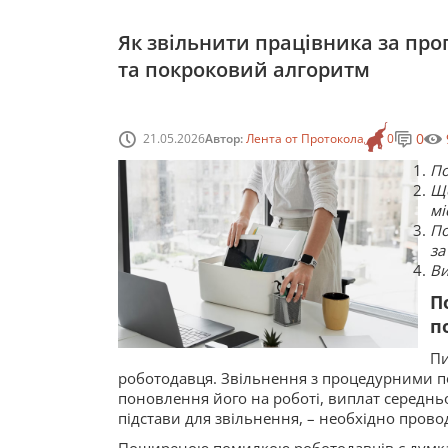
Як звільнити працівника за про
та покроковий алгоритм
0
21.05.2026
Автор:
Лента от Протокола
0
По
Що
мі
По
за
Ви
П
п
Пи
роботодавця. Звільнення з процедурними п
поновлення його на роботі, виплат середньо
підстави для звільнення, – необхідно пров