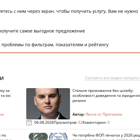
етесь с ним через экран, чтобы получить услугу, Вам не нужно
получите самое выгодное предложение
 проблемы по фильтрам, показателям и рейтингу
ии
Смотреть все видео консуль
ку за
Спільне проживання без шлюбу:
та які
особливості доведення та юридичні
ризики
на
Автор:
Лента от Протокола
06.08.2026
Просмотров:
62
Коментарии:
0
 по
Чи потрібна ФОП печатка у 2026 роц