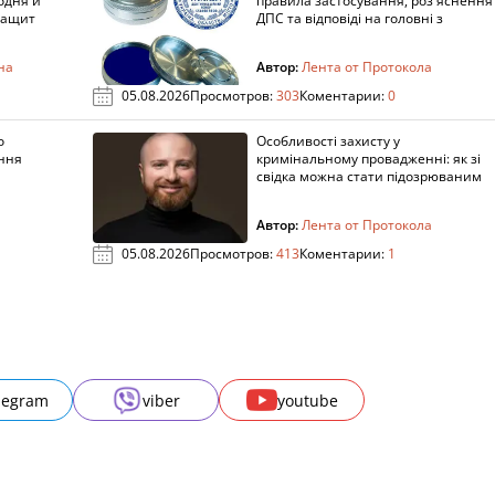
одня и
правила застосування, роз'яснення
защит
ДПС та відповіді на головні з
на
Автор:
Лента от Протокола
05.08.2026
Просмотров:
303
Коментарии:
0
о
Особливості захисту у
ення
кримінальному провадженні: як зі
свідка можна стати підозрюваним
Автор:
Лента от Протокола
05.08.2026
Просмотров:
413
Коментарии:
1
legram
viber
youtube