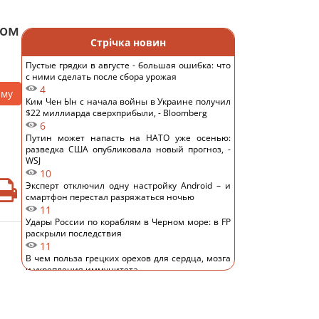
ром
Стрічка новин
Пустые грядки в августе - большая ошибка: что
с ними сделать после сбора урожая
4
аму
Ким Чен Ын с начала войны в Украине получил
$22 миллиарда сверхприбыли, - Bloomberg
6
Путин может напасть на НАТО уже осенью:
разведка США опубликовала новый прогноз, -
WSJ
10
Эксперт отключил одну настройку Android – и
смартфон перестал разряжаться ночью
11
Удары России по кораблям в Черном море: в FP
раскрыли последствия
11
В чем польза грецких орехов для сердца, мозга
и укрепления иммунитета
11
В Генштабе ВСУ сообщили, на какую сумму
страны НАТО выделят Украине военную
помощь