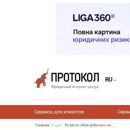
RU
Сервисы для клиентов
Серв
...
Главная
Як вести облік робочого ча...