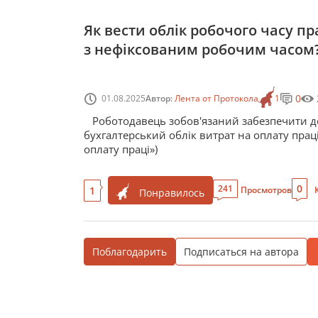
Як вести облік робочого часу п
з нефіксованим робочим часом
0
01.08.2025
Автор:
Лента от Протокола
1
Роботодавець зобов'язаний забезпечити д
бухгалтерський облік витрат на оплату прац
оплату праці»)
0
241
1
Просмотров
Понравилось
Поблагодарить
Подписаться на автора