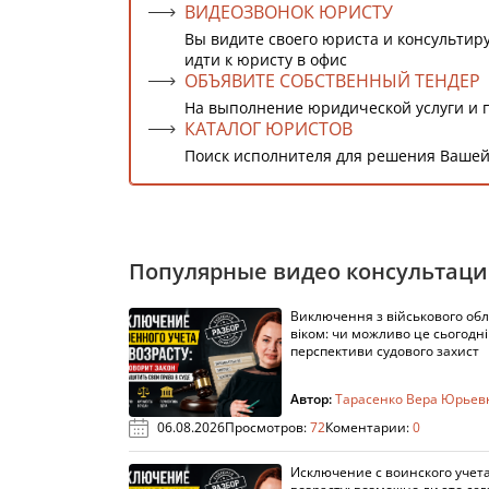
ВИДЕОЗВОНОК ЮРИСТУ
Вы видите своего юриста и консультиру
идти к юристу в офис
ОБЪЯВИТЕ СОБСТВЕННЫЙ ТЕНДЕР
На выполнение юридической услуги и 
КАТАЛОГ ЮРИСТОВ
Поиск исполнителя для решения Вашей
Популярные видео консультац
Виключення з військового облі
віком: чи можливо це сьогодні 
перспективи судового захист
Автор:
Тарасенко Вера Юрьев
06.08.2026
Просмотров:
72
Коментарии:
0
Исключение с воинского учета