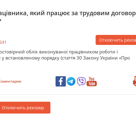
рацівника, який працює за трудовим догово
?
Отключить рекл
241
остовірний облік виконуваної працівником роботи і
і у встановленому порядку (стаття 30 Закону України «Про
Коментарии
Отключить рекламу