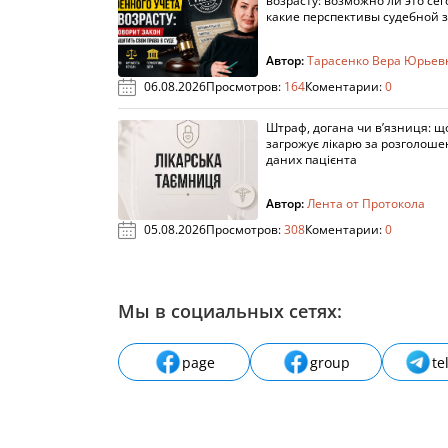
возрасту: возможно ли это сег
какие перспективы судебной 
Автор:
Тарасенко Вера Юрьев
06.08.2026
Просмотров:
164
Коментарии:
0
Штраф, догана чи в’язниця: щ
загрожує лікарю за розголош
даних пацієнта
Автор:
Лента от Протокола
05.08.2026
Просмотров:
308
Коментарии:
0
Мы в социальных сетях:
page
group
te