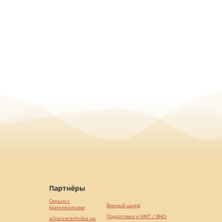
Партнёры
Серьги с
Винный шкаф
бриллиантами
Подготовка к НМТ / ВНО
alliancetechnika.ua