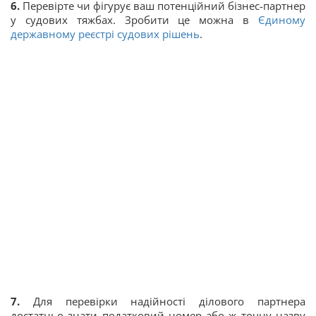
6.
Перевірте чи фігурує ваш потенційний бізнес-партнер
у судових тяжбах. Зробити це можна в
Єдиному
державному реєстрі судових рішень
.
7.
Для перевірки надійності ділового партнера
достатньо знати податковий номер або ж точну назву