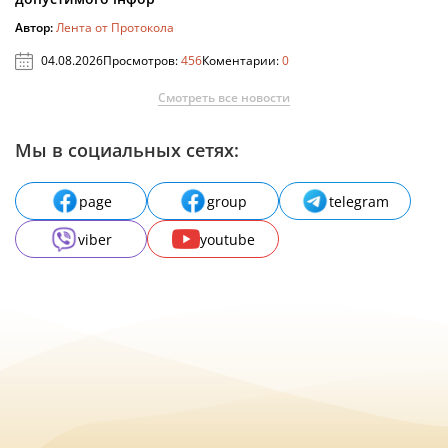
Автор:
Лента от Протокола
04.08.2026
Просмотров:
456
Коментарии:
0
Смотреть все новости
Мы в социальных сетях:
page
group
telegram
viber
youtube