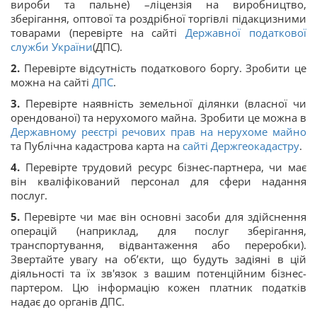
вироби та пальне) –ліцензія на виробництво,
зберігання, оптової та роздрібної торгівлі підакцизними
товарами (перевірте на сайті
Державної податкової
служби України
(ДПС).
2.
Перевірте відсутність податкового боргу. Зробити це
можна на сайті
ДПС
.
3.
Перевірте наявність земельної ділянки (власної чи
орендованої) та нерухомого майна. Зробити це можна в
Державному реєстрі речових прав на нерухоме майно
та Публічна кадастрова карта на
сайті Держгеокадастру
.
4.
Перевірте трудовий ресурс бізнес-партнера, чи має
він кваліфікований персонал для сфери надання
послуг.
5.
Перевірте чи має він основні засоби для здійснення
операцій (наприклад, для послуг зберігання,
транспортування, відвантаження або переробки).
Звертайте увагу на об’єкти, що будуть задіяні в цій
діяльності та їх зв'язок з вашим потенційним бізнес-
партером. Цю інформацію кожен платник податків
надає до органів ДПС.