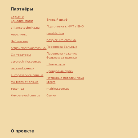
Партнёры
Серьги с
Винный шкаф
бриллиантами
Подготовка к НМТ / ВНО
alliancetechnika.ua
pereklad.ua
миралинкс
hospice-life.com.ua/
Веб мастер
Перевозка больных
https://motokosmos.ua/
Перевозка лежачих
Синтезаторы
больных за границу
agrotechnika.com.ua
Шкафы купе
perevod.agency
Брендовые сумки
europeservice.com.ua
Натяжные потолки Nova
mk-translations.ua
Stelya
текст юа
maltina.com.ua
kievperevod.com.ua
Cылки
О проекте