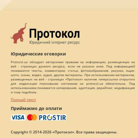
Юридические оговорки
Protocol.ua обладает авторскими правами на информацию, размещенную на
веб - страницах данного ресурса, если не указано иное. Под информацией
понимаются тексты, комментарии, статьи, фотоизображения, рисунки, ящик-
шота, сканы, видео, аудио, другие материалы. При использовании материалов,
размещенных на веб - страницах «Протокол» наличие гиперссылки открытого
для индексации поисковыми системами на protocol.ua обязательна. Под
использованием понимается копирования, адаптация, рерайтинг, модификация
и тому подобное.
Полный текст
Приймаємо до оплати
Copyright © 2014-2026 «Протокол». Все права защищены.