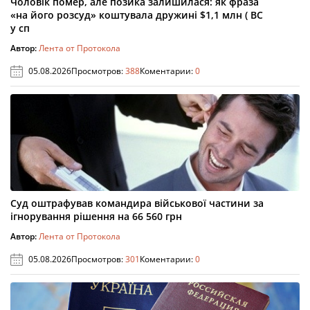
Чоловік помер, але позика залишилася: як фраза
«на його розсуд» коштувала дружині $1,1 млн ( ВС
у сп
Автор:
Лента от Протокола
05.08.2026
Просмотров:
388
Коментарии:
0
Суд оштрафував командира військової частини за
ігнорування рішення на 66 560 грн
Автор:
Лента от Протокола
05.08.2026
Просмотров:
301
Коментарии:
0