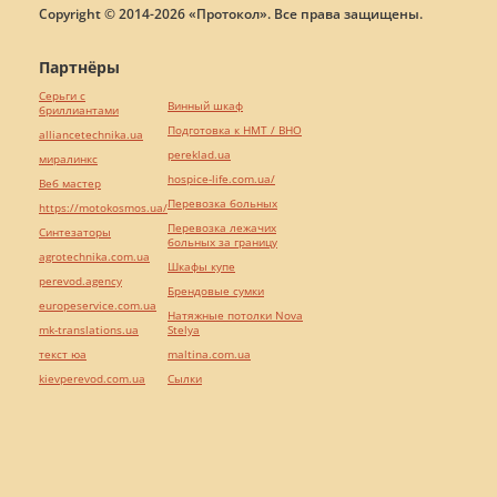
Copyright © 2014-2026 «Протокол». Все права защищены.
Партнёры
Серьги с
Винный шкаф
бриллиантами
Подготовка к НМТ / ВНО
alliancetechnika.ua
pereklad.ua
миралинкс
hospice-life.com.ua/
Веб мастер
Перевозка больных
https://motokosmos.ua/
Перевозка лежачих
Синтезаторы
больных за границу
agrotechnika.com.ua
Шкафы купе
perevod.agency
Брендовые сумки
europeservice.com.ua
Натяжные потолки Nova
mk-translations.ua
Stelya
текст юа
maltina.com.ua
kievperevod.com.ua
Cылки