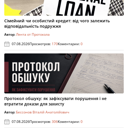
Сімейний чи особистий кредит: від чого залежить
відповідальність подружжя
Автор:
Лента от Протокола
07.08.2026
Просмотров:
170
Коментарии:
0
Протокол обшуку: як зафіксувати порушення і не
втратити докази для захисту
Автор:
Бессонов Віталій Анатолійович
07.08.2026
Просмотров:
306
Коментарии:
0