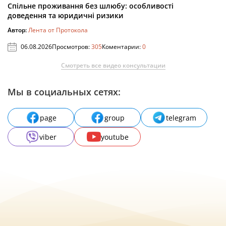
Спільне проживання без шлюбу: особливості
доведення та юридичні ризики
Автор:
Лента от Протокола
06.08.2026
Просмотров:
305
Коментарии:
0
Смотреть все видео консультации
Мы в социальных сетях:
page
group
telegram
viber
youtube