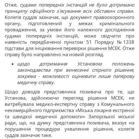
Отже,
судами попередніх інстанцій не було дотримано
принципу офіційного з`ясування всіх обставин справи.
Колегія суддів зазначає, що документ правоохоронного
органу, підготовлений у межах кримінального
провадження, за умови його належного дослідження
судами попередніх інстанцій, може свідчити про
наявність передбаченої пунктом 51 Порядку №1338
підстави для ініціювання перевірки рішення МСЕК. Отже
справу було направлено на новий розгляд.
щодо дотримання Установою положень
законодавства при винесенні спірного рішення,
зокрема - можливості оцінювати лише паперову
медичну справу.
Щодо доводів представника позивача про те, що
Установа, здійснюючи перегляд рішення МСЕК, не
витребувала медико-експертну справу з Комунального
некомерційного підприємства «Міська лікарня екстреної
та швидкої медичної допомоги» Запорізької міської
ради, що, на думку представника позивача, вказує на
порушення процедури ухвалення рішення, колегія
суддів зазначає таке.