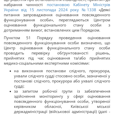
набрання чинності
постановою Кабінету Міністрів
України від 15 листопада 2024 року №1338
«Деякі
питання запровадження оцінювання повсякденного
функціонування особи», переглядаються Центром
оцінювання функціонального стану особи з
дотриманням вимог, встановлених цим Порядком.
Пунктом 51 Порядку проведення оцінювання
повсякденного функціонування особи визначено, що
Центр оцінювання функціонального стану особи
проводить перевірку обґрунтованості рішень,
прийнятих під час оцінювання та/або прийнятих
медико-соціальними експертними комісіями:
на виконання постанови слідчого, прокурора,
ухвали слідчого судді стосовно особи, зазначеної у
постанові слідчого, прокурора або ухвалі слідчого
судді;
за запитом робочої групи із забезпечення
здійснення моніторингу у сфері оцінювання
повсякденного функціонування особи, утвореної
керівником обласної, Київської міської
держадміністрації (військової адміністрації) (далі -