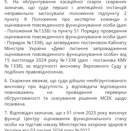
5. На обґрунтування касаційної скарги скаржник
зазначає, що суди першої і апеляційної інстанцій
неправильно застосували положення підпункту 2
пункту 8 Положення про експертні команди з
оцінювання повсякденного функціонування особи (далі
- Положення №1338) та пункту 51 Порядку проведення
оцінювання повсякденного функціонування особи (далі
- Порядок №1338), що затверджені постановою Кабінету
Міністрів України «Деякі питання запровадження
оцінювання повсякденного функціонування особи» від
15 листопада 2024 року №1338 (далі - постанова КМУ
№1338), за відсутності висновку Верховного Суду у
подібних правовідносинах.
6. Скаржник вважає, що суди дійшли необґрунтованого
висновку про відсутність у відповідача відповідних
повноважень на проведення перевірки
обґрунтованості та скасування рішення МСЕК щодо
позивача.
7. Відповідач зазначає, що з 01 січня 2025 року виконує
функції Центру оцінювання функціонального стану
особи на підставі наказу Міністерства охорони здоров`я
України від 03 грудня 2024 року №2022.