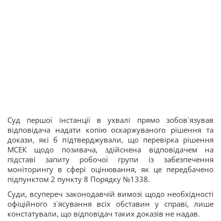
Суд першої інстанції в ухвалі прямо зобов`язував
відповідача надати копію оскаржуваного рішення та
докази, які б підтверджували, що перевірка рішення
МСЕК щодо позивача, здійснена відповідачем на
підставі запиту робочої групи із забезпечення
моніторингу в сфері оцінювання, як це передбачено
підпунктом 2 пункту 8 Порядку №1338.
Суди, всупереч законодавчій вимозі щодо необхідності
офіційного з`ясування всіх обставин у справі, лише
констатували, що відповідач таких доказів не надав.