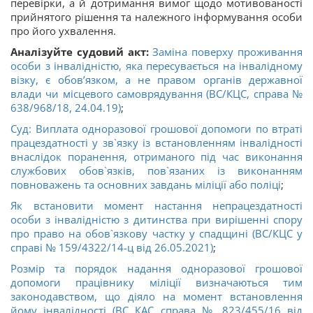
перевірки, а й дотримання вимог щодо мотивованості
прийнятого рішення та належного інформування особи
про його ухвалення.
Аналізуйте судовий акт:
Заміна поверху проживання
особи з інвалідністю, яка пересувається на інвалідному
візку, є обов’язком, а не правом органів державної
влади чи місцевого самоврядування (ВС/КЦС, справа №
638/968/18, 24.04.19)
;
Суд: Виплата одноразової грошової допомоги по втраті
працездатності у зв`язку із встановленням інвалідності
внаслідок поранення, отриманого під час виконання
службових обов`язків, пов`язаних із виконанням
повноважень та основних завдань міліції або поліці
;
Як встановити момент настання непрацездатності
особи з інвалідністю з дитинства при вирішенні спору
про право на обов`язкову частку у спадщині (ВС/КЦС у
справі № 159/4322/14-ц від 26.05.2021)
;
Розмір та порядок надання одноразової грошової
допомоги працівнику міліції визначаються тим
законодавством, що діяло на момент встановлення
йому інвалідності (ВС КАС справа № 823/455/16 від