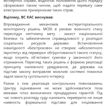
експертної справи, водночас положення цього порядку
сформовані таким чином, щоб надати перевагу саме
електронним примірникам таких справ.
Вцілому, ВС КАС виснував:
Впровадження механізмів екстериторіального
моніторингу рішень МСЕК в умовах воєнного стану
переслідує легітимну мету - захист національної
безпеки та забезпечення справедливості у розподілі
соціальних ресурсів держави. Встановлення
інвалідності «безстроково» не створює «абсолютного
імунітету» від перевірки обґрунтованості такого статусу,
якщо існують об`єктивні сумніви у законності його
отримання. Перегляд таких рішень є формою реалізації
принципу належного урядування, де держава на
підставі закону виправляє можливі системні помилки
задля захисту суспільного інтересу.
Разом з тим реалізація контрольних повноважень
Центру оцінювання не може здійснюватися поза
межами чітко визначених процедурних гарантій. Під
час нового розгляду суду належить перевірити не лише
наявність формальної підстави для ініціювання