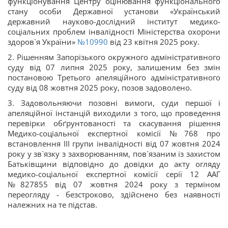
функціонування Центру оцінювання функціонального
стану особи Державної установи «Український
державний науково-дослідний інститут медико-
соціальних проблем інвалідності Міністерства охорони
здоров`я України»
№10990
від 23 квітня 2025 року.
2. Рішенням Запорізького окружного адміністративного
суду від 07 липня 2025 року, залишеним без змін
постановою Третього апеляційного адміністративного
суду від 08 жовтня 2025 року, позов задоволено.
3. Задовольняючи позовні вимоги, суди першої і
апеляційної інстанцій виходили з того, що проведення
перевірки обґрунтованості та скасування рішення
Медико-соціальної експертної комісії №768 про
встановлення ІІІ групи інвалідності від 07 жовтня 2024
року у зв`язку з захворюванням, пов`язаним із захистом
Батьківщини відповідно до довідки до акту огляду
медико-соціальної експертної комісії серії 12 ААГ
№827855 від 07 жовтня 2024 року з терміном
переогляду - безстроково, здійснено без наявності
належних на те підстав.