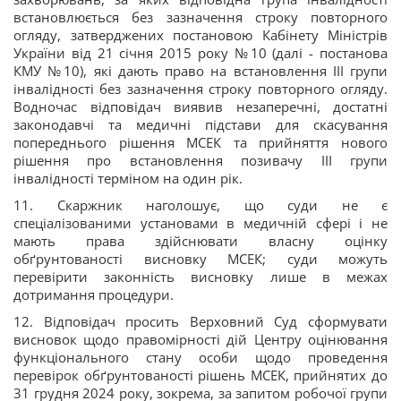
встановлюється без зазначення строку повторного
огляду, затверджених постановою Кабінету Міністрів
України від 21 січня 2015 року №10 (далі - постанова
КМУ №10), які дають право на встановлення III групи
інвалідності без зазначення строку повторного огляду.
Водночас відповідач виявив незаперечні, достатні
законодавчі та медичні підстави для скасування
попереднього рішення МСЕК та прийняття нового
рішення про встановлення позивачу III групи
інвалідності терміном на один рік.
11. Скаржник наголошує, що суди не є
спеціалізованими установами в медичній сфері і не
мають права здійснювати власну оцінку
обґрунтованості висновку МСЕК; суди можуть
перевірити законність висновку лише в межах
дотримання процедури.
12. Відповідач просить Верховний Суд сформувати
висновок щодо правомірності дій Центру оцінювання
функціонального стану особи щодо проведення
перевірок обґрунтованості рішень МСЕК, прийнятих до
31 грудня 2024 року, зокрема, за запитом робочої групи