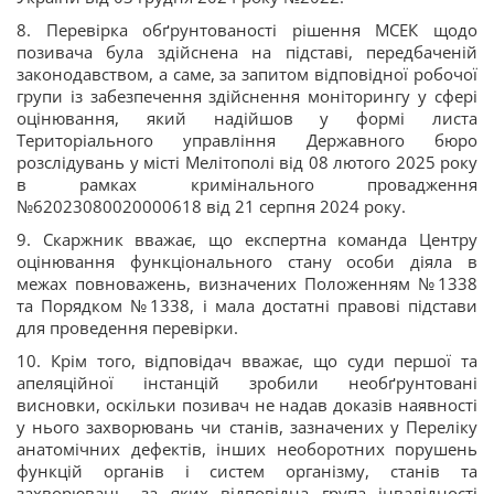
8. Перевірка обґрунтованості рішення МСЕК щодо
позивача була здійснена на підставі, передбаченій
законодавством, а саме, за запитом відповідної робочої
групи із забезпечення здійснення моніторингу у сфері
оцінювання, який надійшов у формі листа
Територіального управління Державного бюро
розслідувань у місті Мелітополі від 08 лютого 2025 року
в рамках кримінального провадження
№62023080020000618 від 21 серпня 2024 року.
9. Скаржник вважає, що експертна команда Центру
оцінювання функціонального стану особи діяла в
межах повноважень, визначених Положенням №1338
та Порядком №1338, і мала достатні правові підстави
для проведення перевірки.
10. Крім того, відповідач вважає, що суди першої та
апеляційної інстанцій зробили необґрунтовані
висновки, оскільки позивач не надав доказів наявності
у нього захворювань чи станів, зазначених у Переліку
анатомічних дефектів, інших необоротних порушень
функцій органів і систем організму, станів та
захворювань, за яких відповідна група інвалідності