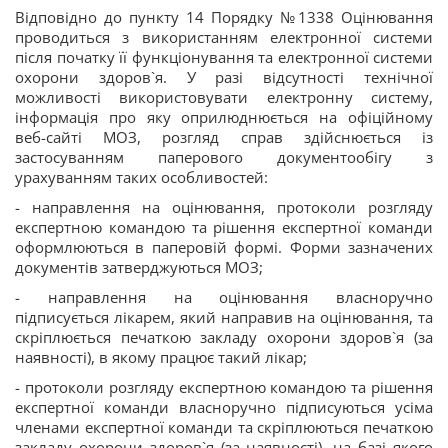
Відповідно до пункту 14 Порядку №1338 Оцінювання
проводиться з використанням електронної системи
після початку її функціонування та електронної системи
охорони здоров`я. У разі відсутності технічної
можливості використовувати електронну систему,
інформація про яку оприлюднюється на офіційному
веб-сайті МОЗ, розгляд справ здійснюється із
застосуванням паперового документообігу з
урахуванням таких особливостей:
- направлення на оцінювання, протоколи розгляду
експертною командою та рішення експертної команди
оформлюються в паперовій формі. Форми зазначених
документів затверджуються МОЗ;
- направлення на оцінювання власноручно
підписується лікарем, який направив на оцінювання, та
скріплюється печаткою закладу охорони здоров`я (за
наявності), в якому працює такий лікар;
- протоколи розгляду експертною командою та рішення
експертної команди власноручно підписуються усіма
членами експертної команди та скріплюються печаткою
закладу охорони здоров`я (за наявності), на базі якого