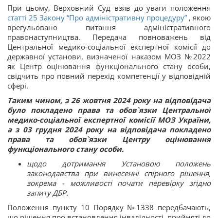
При цьому, Верховний Суд взяв до уваги положення
статті 25 Закону “Про адміністративну процедуру”
, якою
врегульовано питання адміністративного
правонаступництва. Передача повноважень від
Центральної медико-соціальної експертної комісії до
державної установи, визначеної наказом МОЗ №2022
як Центр оцінювання функціонального стану особи,
свідчить про повний перехід компетенції у відповідній
сфері.
Таким чином, з 26 жовтня 2024 року на відповідача
було покладено права та обов`язки Центральної
медико-соціальної експертної комісії МОЗ України,
а з 03 грудня 2024 року на відповідача покладено
права та обов`язки Центру оцінювання
функціонального стану особи.
щодо дотримання Установою положень
законодавства при винесенні спірного рішення,
зокрема - можливості почати перевірку згідно
запиту ДБР.
Положення пункту 10 Порядку №1338 передбачають,
що рішення про встановлення інвалідності, прийняті до