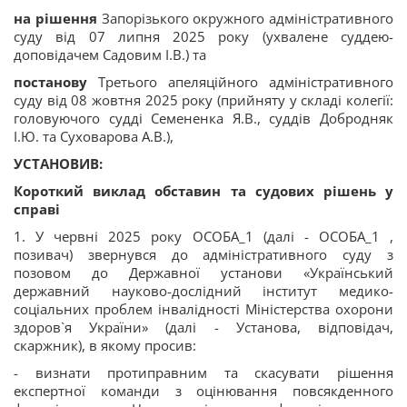
на рішення
Запорізького окружного адміністративного
суду від 07 липня 2025 року (ухвалене суддею-
доповідачем Садовим І.В.) та
постанову
Третього апеляційного адміністративного
суду від 08 жовтня 2025 року (прийняту у складі колегії:
головуючого судді Семененка Я.В., суддів Добродняк
І.Ю. та Суховарова А.В.),
УСТАНОВИВ:
Короткий виклад обставин та судових рішень у
справі
1. У червні 2025 року ОСОБА_1 (далі - ОСОБА_1 ,
позивач) звернувся до адміністративного суду з
позовом до Державної установи «Український
державний науково-дослідний інститут медико-
соціальних проблем інвалідності Міністерства охорони
здоров`я України» (далі - Установа, відповідач,
скаржник), в якому просив:
- визнати протиправним та скасувати рішення
експертної команди з оцінювання повсякденного