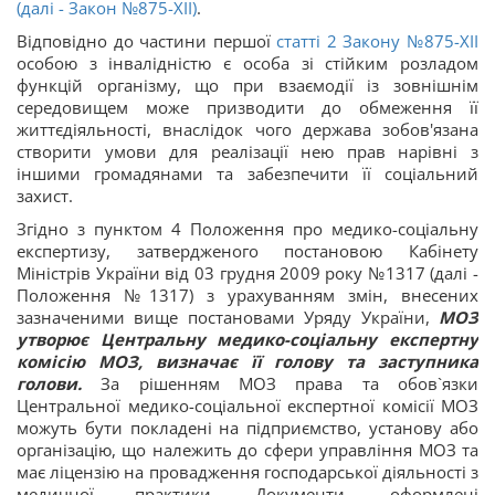
(далі - Закон №875-ХІІ)
.
Відповідно до частини першої
статті 2 Закону №875-ХІІ
особою з інвалідністю є особа зі стійким розладом
функцій організму, що при взаємодії із зовнішнім
середовищем може призводити до обмеження її
життєдіяльності, внаслідок чого держава зобов'язана
створити умови для реалізації нею прав нарівні з
іншими громадянами та забезпечити її соціальний
захист.
Згідно з пунктом 4 Положення про медико-соціальну
експертизу, затвердженого постановою Кабінету
Міністрів України від 03 грудня 2009 року №1317 (далі -
Положення №1317) з урахуванням змін, внесених
зазначеними вище постановами Уряду України,
МОЗ
утворює Центральну медико-соціальну експертну
комісію МОЗ, визначає її голову та заступника
голови.
За рішенням МОЗ права та обов`язки
Центральної медико-соціальної експертної комісії МОЗ
можуть бути покладені на підприємство, установу або
організацію, що належить до сфери управління МОЗ та
має ліцензію на провадження господарської діяльності з
медичної практики. Документи, оформлені