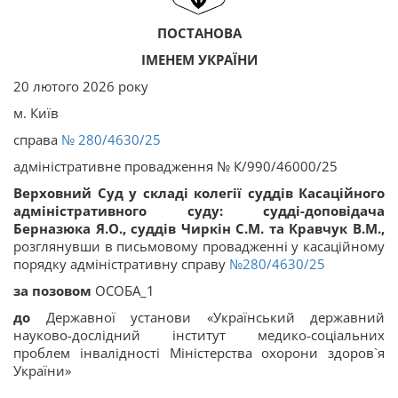
ПОСТАНОВА
ІМЕНЕМ УКРАЇНИ
20 лютого 2026 року
м. Київ
справа
№ 280/4630/25
адміністративне провадження № К/990/46000/25
Верховний Суд у складі колегії суддів Касаційного
адміністративного суду: судді-доповідача
Берназюка Я.О., суддів Чиркін С.М. та Кравчук В.М.,
розглянувши в письмовому провадженні у касаційному
порядку адміністративну справу
№280/4630/25
за позовом
ОСОБА_1
до
Державної установи «Український державний
науково-дослідний інститут медико-соціальних
проблем інвалідності Міністерства охорони здоров`я
України»