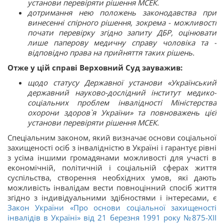
установи перевіряти рішення МСЕК.
дотримання нею положень законодавства при
винесенні спірного рішення, зокрема - можливості
почати перевірку згідно запиту ДБР, оцінювати
лише паперову медичну справу чоловіка та -
відповідно права на прийняття таких рішень.
Отже у цій справі Верховний Суд зауважив:
щодо статусу Державної установи «Український
державний науково-дослідний інститут медико-
соціальних проблем інвалідності Міністерства
охорони здоров`я України» та повноважень цієї
установи перевіряти рішення МСЕК.
Спеціальним законом, який визначає основи соціальної
захищеності осіб з інвалідністю в Україні і гарантує рівні
з усіма іншими громадянами можливості для участі в
економічній, політичній і соціальній сферах життя
суспільства, створення необхідних умов, які дають
можливість інвалідам вести повноцінний спосіб життя
згідно з індивідуальними здібностями і інтересами, є
Закон України «Про основи соціальної захищеності
інвалідів в Україні» від 21 березня 1991 року №875-ХІІ