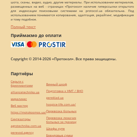
шота, сканы, видео, аудио, другие материалы. При использовании материалов,
размещенных на веб - страницах «Протокол» наличие гиперссылки открытого
для индексации поисковыми системами на protocol.ua обязательна. Под
использованием понимается копирования, адаптация, рерайтинг, модификация
и тому подобное.
Полный текст
Приймаємо до оплати
Copyright © 2014-2026 «Протокол». Все права защищены.
Партнёры
Серьги с
Винный шкаф
бриллиантами
Подготовка к НМТ / ВНО
alliancetechnika.ua
pereklad.ua
миралинкс
hospice-life.com.ua/
Веб мастер
Перевозка больных
https://motokosmos.ua/
Перевозка лежачих
Синтезаторы
больных за границу
agrotechnika.com.ua
Шкафы купе
perevod.agency
Брендовые сумки