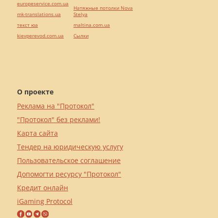
europeservice.com.ua
Натяжные потолки Nova
mk-translations.ua
Stelya
текст юа
maltina.com.ua
kievperevod.com.ua
Cылки
О проекте
Реклама на "Протокол"
"Протокол" без реклами!
Карта сайта
Тендер на юридическую услугу
Пользовательское соглашение
Допомогти ресурсу "Протокол"
Кредит онлайн
iGaming Protocol