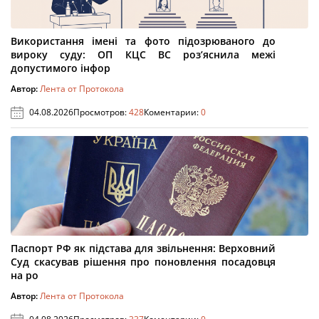
Використання імені та фото підозрюваного до
вироку суду: ОП КЦС ВС роз’яснила межі
допустимого інфор
Автор:
Лента от Протокола
04.08.2026
Просмотров:
428
Коментарии:
0
Паспорт РФ як підстава для звільнення: Верховний
Суд скасував рішення про поновлення посадовця
на ро
Автор:
Лента от Протокола