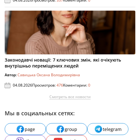
04.08.2026
Просмотров:
337
Коментарии:
0
Законодавчі новації: 7 ключових змін, які очікують
внутрішньо переміщених людей
Автор:
Савицька Оксана Володимирівна
04.08.2026
Просмотров:
476
Коментарии:
0
Смотреть все новости
Мы в социальных сетях:
page
group
telegram