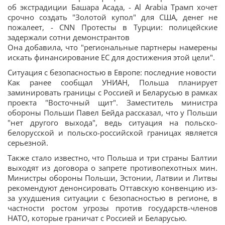
об экстрадиции Башара Асада, - Al Arabia Трамп хочет
срочно создать "Золотой купол" для США, денег не
пожалеет, - CNN Протесты в Турции: полицейские
задержали сотни демонстрантов
Она добавила, что "региональные партнеры намерены
искать финансирование ЕС для достижения этой цели".
Ситуация с безопасностью в Европе: последние новости
Как ранее сообщал УНИАН, Польша планирует
заминировать границы с Россией и Беларусью в рамках
проекта "Восточный щит". Заместитель министра
обороны Польши Павел Бейда рассказал, что у Польши
"нет другого выхода", ведь ситуация на польско-
белорусской и польско-российской границах является
серьезной.
Также стало известно, что Польша и три страны Балтии
выходят из договора о запрете противопехотных мин.
Министры обороны Польши, Эстонии, Латвии и Литвы
рекомендуют денонсировать Оттавскую конвенцию из-
за ухудшения ситуации с безопасностью в регионе, в
частности ростом угрозы против государств-членов
НАТО, которые граничат с Россией и Беларусью.