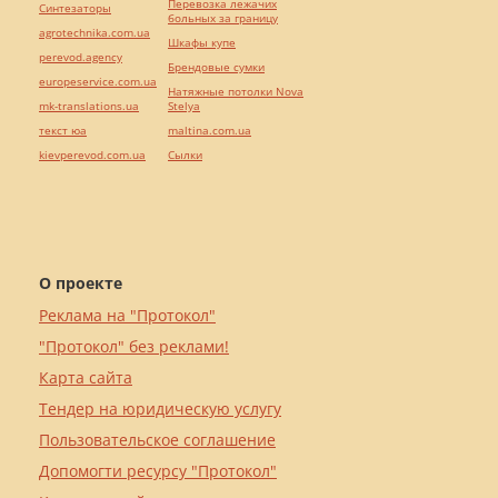
Перевозка лежачих
Синтезаторы
больных за границу
agrotechnika.com.ua
Шкафы купе
perevod.agency
Брендовые сумки
europeservice.com.ua
Натяжные потолки Nova
mk-translations.ua
Stelya
текст юа
maltina.com.ua
kievperevod.com.ua
Cылки
О проекте
Реклама на "Протокол"
"Протокол" без реклами!
Карта сайта
Тендер на юридическую услугу
Пользовательское соглашение
Допомогти ресурсу "Протокол"