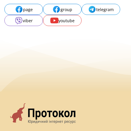
page
group
telegram
viber
youtube