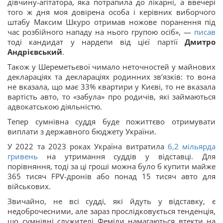
дівчину-агітатора, яка потрапила до лікарні, а ввечері
того ж дня моя довірена особа і керівник виборчого
штабу Максим Шкуро отримав ножове поранення під
час розбійного нападу на нього групою осіб», —
писав
тоді кандидат у нардепи від цієї партії
Дмитро
Андрієвський
.
Також у Шереметьєвої чимало неточностей у майнових
деклараціях та деклараціях родинних зв’язків: то вона
не вказала, що має 33% квартири у Києві, то не вказала
вартість авто, то «забула» про родичів, які займаються
адвокатською діяльністю.
Тепер сумнівна суддя буде пожиттєво отримувати
виплати з державного бюджету України.
У 2022 та 2023 роках Україна витратила
6,2 мільярда
гривень
на утримання суддів у відставці. Для
порівняння, тоді за ці гроші можна було б купити майже
365 тисяч FPV-дронів або понад 15 тисяч авто для
військових.
Звичайно, не всі судді, які йдуть у відставку, є
недоброчесними, але зараз прослідковується тенденція,
що сумнівні служителі Феміди намагаються втекти на