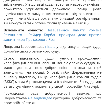
звільнення. У відставці суддя зберігає недоторканність і
пожиттєво утримується державою. Розмір цього
щомісячного утримування залежить від зарплатні та
стажу — чим більше років, тим більший розмір виплат,
які можуть сягати сотень тисяч гривень на місяць.
Вспомните новость:
Незабвенной памяти Романа
Ратушного.... Рейдер Корбан проиграл дело против
защитников Протасового Яра
Людмила Шереметьєва
пішла
у відставку з посади судді
Солом’янського районного суду.
Своєю відставкою суддя уникла проходження
кваліфікаційного оцінювання. Вона є у списку суддів, які
мають довести свою доброчесність та знання, щоб
залишитися на посаді. У разі, якби Шереметьєва не
пішла у відставку, Вища кваліфікаційна комісія суддів
(ВККС) могла б рекомендувати її звільнити, бо суддя має
багато сумнівних моментів у своїй професійній кар’єрі.
Громадська рада доброчесності вважає, що
Шереметьєва
не відповідає
критеріям доброчесності та
професійної етики.