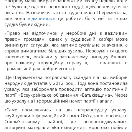
Насірову мали обирати запобіжний захід у неділю, коли
не було ще одного чергового судді, щоб розглянути це
питання. Назначити такого суддю мала Шереметьєва,
але вона
відмовилась
це робити, бо у неї та інших
суддів був вихідний.
«Право на відпочинок у неробочі дні є важливим
правом громадян, однак у суддівській кар’єрі може
виникнути ситуація, яка матиме суспільне значення, а
справа вимагатиме більших зусиль. Нерозуміння цього
занепокоює, оскільки у зазначеному випадку йшлось
про важливу корупційну справу…», — вважають в
Громадській раді доброчесності.
Ще Шереметьєва потрапила у скандал під час виборів
народних депутатів у 2012 році. Тоді вона постановила
ухвалу, яка забороняла проводити агітацію політичній
партії «Всеукраїнське об’єднання «Батьківщина». Через
цю ухвалу на інформаційний намет партії напали.
«Саме посилаючись на цю неправосудну ухвалу,
зруйнували інформаційний намет Об’єднаної опозиції в
Солом’янському районі, де розповсюджувалися
агітаційні матеріали «Батьківщини», жорстоко побили