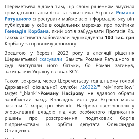
Шереметьєва відома тим, що своїм рішенням змусила
громадського активіста та захисника України
Романа
Ратушного
спростувати майже всю інформацію, яку він
публікував у себе в соціальних мережах про політика
Геннадія Корбана
, який хотів забудувати Протасів Яр.
Також активіста зобов’язали відшкодувати
100 тис. грн
Корбану за правничу допомогу.
Зрештою, у березні 2023 року в апеляції рішення
Шереметьєвої
скасували
. Замість Романа Ратушного в
суді виступали його батьки, бо Роман загинув,
захищаючи Україну в лавах ЗСУ.
Також, зокрема, через Шереметьєву тодішньому голові
Державної фіскальної служби
/26322/
" rel="nofollow"
target="_blank">
Роману Насірову
не вдалося обрати
запобіжний захід. Внаслідок його дій Україна могла
зазнати 2 млрд грн збитків. Насірова підозрювали у
зловживанні владою під час особистого підписання
рішень про розстрочення податкових боргів
підприємствам із орбіти депутата Олександра
Онищенка.