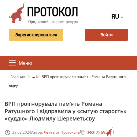
RU
Зарегистрироваться
Войти
Меню
...
Главная
ВРП проігнорувала пам’ять Романа Ратушного і
відпр...
ВРП проігнорувала пам’ять Романа
Ратушного і відправила у «сытую старость»
«суддю» Людмилу Шереметьєву
0
2569
29.02.2024
Автор:
Лента от Протокола
1