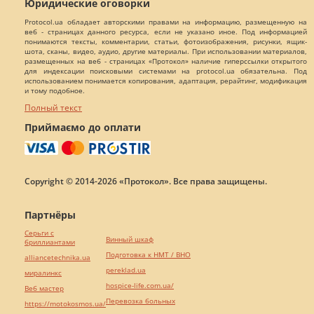
Юридические оговорки
Protocol.ua обладает авторскими правами на информацию, размещенную на
веб - страницах данного ресурса, если не указано иное. Под информацией
понимаются тексты, комментарии, статьи, фотоизображения, рисунки, ящик-
шота, сканы, видео, аудио, другие материалы. При использовании материалов,
размещенных на веб - страницах «Протокол» наличие гиперссылки открытого
для индексации поисковыми системами на protocol.ua обязательна. Под
использованием понимается копирования, адаптация, рерайтинг, модификация
и тому подобное.
Полный текст
Приймаємо до оплати
Copyright © 2014-2026 «Протокол». Все права защищены.
Партнёры
Серьги с
Винный шкаф
бриллиантами
Подготовка к НМТ / ВНО
alliancetechnika.ua
pereklad.ua
миралинкс
hospice-life.com.ua/
Веб мастер
Перевозка больных
https://motokosmos.ua/