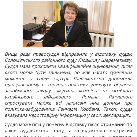
Вища рада правосуддя відправила у відставку суддю
Солом’янського районного суду Людмилу Шереметьєву.
Суддя мала проходити кваліфікаційне оцінювання, після
якого могла бути звільнена, бо має багато сумнівних
моментів у своїй кар’єрі. Шереметьєва допомогла
підозрюваному в корупції політику уникнути обрання
запобіжного заходу, змусила активіста та загиблого
українського військового Романа Ратушного
спростувати майже всі написані ним дописи про
політика-забудовника Геннадія Корбана. Також суддя
вказувала недостовірну інформацію у своїх деклараціях.
Суддя може піти у почесну відставку після отримання 15
років суддівського стажу та за відсутності відкритих
дисциплінарних скарг, які можуть стати причиною