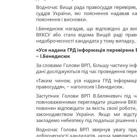
Водночас Вища рада правосуддя перевіряє, 
суддів України, які пояснення надавав к
пояснення і висновки.
І.Бенедисюк нагадав, що відповідно до ви
ВККСУ або стала відома Вищій раді прав
недоброчесності кандидата у тому випадку,
«Уся надана ГРД інформація перевірена
− І.Бенедисюк
За словами Голови ВРП, більшу частину інф
дані досліджуються під час проведення пере
«Таким чином, уся надана ГРД інформац
правосуддя», − наголосив І.Бенедисюк.
Заступник Голови ВРП В.Беляневич під ча
повноваженнями переглядати рішення ВККС
повинен відповідати за якість своєї роботи,
законодавством України. Якщо ми відст
закладемо небезпеку під подальші рішення ц
Водночас Голова ВРП звернув увагу пред
доброчесності кандидатів, «хоча заявляєтьс