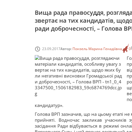
Вища рада правосуддя, розгляд
звертає на тих кандидатів, щод
ради доброчесності, – Голова В
23.09.2017
Автор:
Понзель Марина Генадіївна
0
Го
пр
в
пр
ро
що
ве
по
кандидатур».
Голова ВРП зазначив, що на цьому етапі не 
прийняті. Водночас закликав учасників зу
засідання Ради відбувається в режимі онл
Верховного Суду, і цей процес доступний для