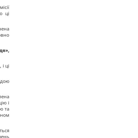
ісії
о ці
нена
овно
дя»,
і ці
адою
лена
ію і
ю та
ином
ться
шень