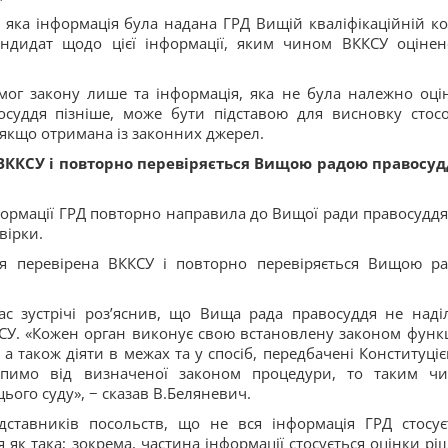
яка інформація була надана ГРД Вищій кваліфікаційній ком
андидат щодо цієї інформації, яким чином ВККСУ оцінен
мог закону лише та інформація, яка не була належно оці
осуддя пізніше, може бути підставою для висновку стос
 якщо отримана із законних джерел.
 ВККСУ і повторно перевіряється Вищою радою правосуд
ормації ГРД повторно направила до Вищої ради правосуддя, 
вірки.
ія перевірена ВККСУ і повторно перевіряється Вищою р
с зустрічі роз’яснив, що Вища рада правосуддя не наді
У. «Кожен орган виконує свою встановлену законом функц
 а також діяти в межах та у спосіб, передбачені Конституціє
упимо від визначеної законом процедури, то таким ч
ього суду», − сказав В.Беляневич.
ставників посольств, що не вся інформація ГРД стосує
я як така; зокрема, частина інформації стосується оцінки рі