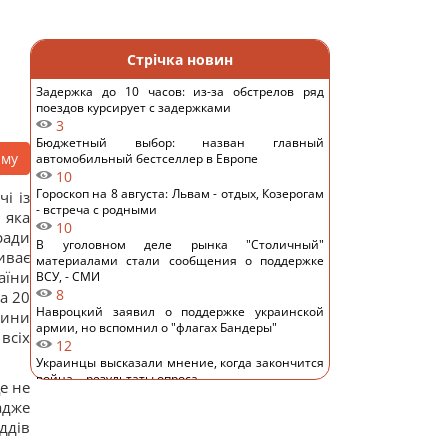
Стрічка новин
Задержка до 10 часов: из-за обстрелов ряд
поездов курсирует с задержками
3
Бюджетный выбор: назван главный
аму
автомобильный бестселлер в Европе
10
Гороскоп на 8 августа: Львам - отдых, Козерогам
і із
- встреча с родными
 яка
10
ради
В уголовном деле рынка "Столичный"
иває
материалами стали сообщения о поддержке
аїни
ВСУ, - СМИ
8
а 20
Навроцкий заявил о поддержке украинской
дини
армии, но вспомнил о "флагах Бандеры"
всіх
12
Украинцы высказали мнение, когда закончится
война, - результаты опроса
е не
12
адже
Аппетитная творожная запеканка с рисом:
ддів
старинный рецепт по-украински
13