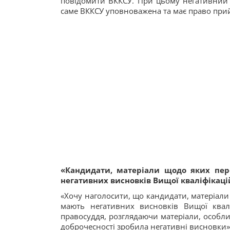
повідомити ВККСУ. При цьому негативний 
саме ВККСУ уповноважена та має право при
«Кандидати, матеріали щодо яких пер
негативних висновків Вищої кваліфікацій
«Хочу наголосити, що кандидати, матеріали
мають негативних висновків Вищої квалі
правосуддя, розглядаючи матеріали, особли
доброчесності зробила негативні висновки»