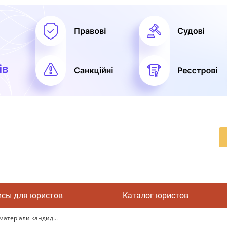
исы для юристов
Каталог юристов
атеріали кандид...