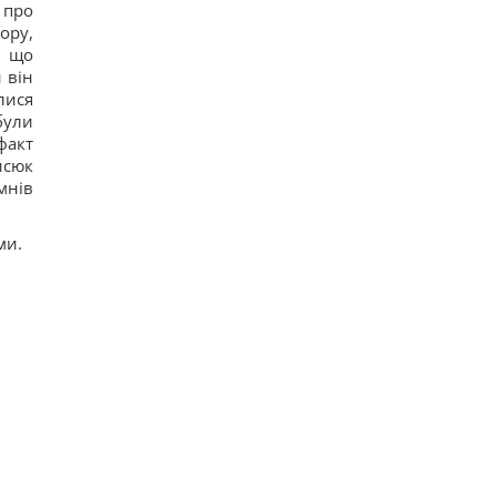
 про
ору,
, що
 він
лися
були
факт
исюк
мнів
ми.