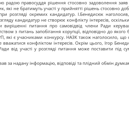
ю радою правосуддя рішення стосовно задоволення заяв
ик, які не братимуть участі у прийнятті рішень стосовно доб
 при розгляді окремих кандидатур. І.Бенедисюк наголосив
гляду кандидатур не створює конфлікту інтересів, оскільки
ри вирішенні питання про самовідвід члени Ради керува
твом з питань запобігання корупції, відповідно до якого 
ВРП, які є учасниками конкурсу. НАЗК також наголосило, що 
е вважатися конфліктом інтересів. Окрім цього, Ігор Бенед
Ради від участі у розгляді питання може поставити під су
ував за надану інформацію, відповіді та плідний обмін думка