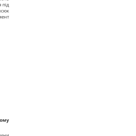
 під
исюк
мент
шому
дини