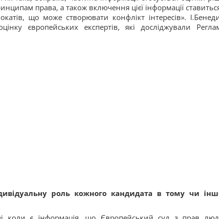
нципам права, а також включення цієї інформації ставиться
вокатів, що може створювати конфлікт інтересів». І.Бенед
цінку європейських експертів, які досліджували Регла
дивідуальну роль кожного кандидата в тому чи ін
разі коли є інформація, що Європейський суд з прав лю