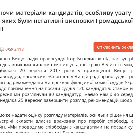
аючи матеріали кандидатів, особливу увагу
о яких були негативні висновки Громадської
РП
Отключить рекл
0
2418
лова Вищої ради правосуддя Ігор Бенедисюк під час зустріч
едставниками дипломатичних установ країн Великої сімки,
ідбулася 20 вересня 2017 року у приміщенні Вищої 
авосуддя, наголосив: «Сьогодні у Вищій раді правосуддя тр
згляд рекомендацій Вищої кваліфікаційної комісії суддів Укр
до призначення на посади суддів 120 кандидатів. Станом н
ресня ми розглянули 80 кандидатур, маємо намір до сере
неділка 25 вересня завершити розгляд рекомендацій щодо 
може надати оцінку розгляду матеріалів, оскільки рішення щ
стрічі скласти власне враження про перебіг співбесід, 
айн. «Ми проводимо співбесіди з кандидатами на посади су
 всієї країни», − наголосив І.Бенедисюк.