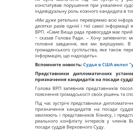
констатував порушення при ухваленні суд
індивідуальну роль кожного кандидата в то
«Ми дуже ретельно перевіряємо всю інформ
десятки разів однієї і тієї самої інформаці
ВРП. «Саме Вища рада правосуддя має прийн
− сказав Голова Ради. – Хочу запевнити: 
головне завдання, яке ми вирішуємо. В У
громадянського суспільства, яке також пер
інформацію, що надходить».
Вспомните новость:
Судья в США велел 
Представники дипломатичних установ
призначення кандидатів на посади судді
Голова ВРП запевнив представників посол
пояснення громадськості своїх рішень та спо
Під час зустрічі представники дипломатичн
призначення кандидатів на посади судді
хвилюють і представників бізнесу, і предст
реального конфлікту інтересів у членів В
посади суддів Верховного Суду.