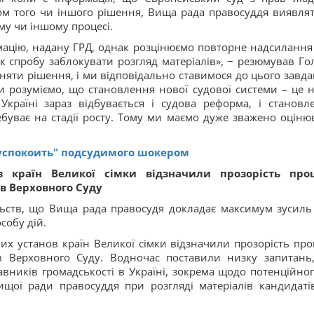
ом того чи іншого рішення, Вища рада правосуддя виявля
му чи іншому процесі.
ацію, надану ГРД, однак розцінюємо повторне надсилання
ї як спробу заблокувати розгляд матеріалів», − резюмував Го
яти рішення, і ми відповідально ставимося до цього завда
ми розуміємо, що становлення нової судової системи – це 
країні зараз відбувається і судова реформа, і становл
ебуває на стадії росту. Тому ми маємо дуже зважено оціню
"успокоить" подсудимого шокером
 країн Великої сімки відзначили прозорість про
в Верховного Суду
ьств, що Вища рада правосудя докладає максимум зусиль
собу дій.
их установ країн Великої сімки відзначили прозорість про
в Верховного Суду. Водночас поставили низку запитань,
авників громадськості в Україні, зокрема щодо потенційног
ищої ради правосуддя при розгляді матеріалів кандидаті