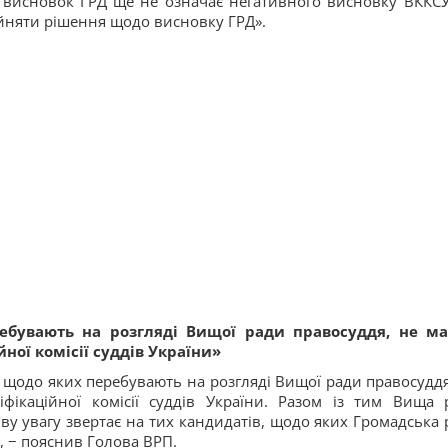
висновок ГРД ще не означає негативного висновку ВККСУ
йняти рішення щодо висновку ГРД».
ебувають на розгляді Вищої ради правосуддя, не м
ної комісії суддів України»
 щодо яких перебувають на розгляді Вищої ради правосуддя
фікаційної комісії суддів України. Разом із тим Вища 
ву увагу звертає на тих кандидатів, щодо яких Громадська 
, − пояснив Голова ВРП.