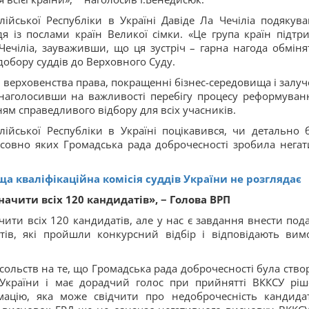
йської Республіки в Україні Давіде Ла Чечіліа подякува
дя із послами країн Великої сімки. «Це група країн підтр
Чечіліа, зауваживши, що ця зустріч – гарна нагода обміня
добору суддів до Верховного Суду.
верховенства права, покращенні бізнес-середовища і залуч
 наголосивши на важливості перебігу процесу реформуван
ням справедливого відбору для всіх учасників.
йської Республіки в Україні поцікавився, чи детально 
осовно яких Громадська рада доброчесності зробила негат
ща кваліфікаційна комісія суддів України не розглядає
начити всіх 120 кандидатів», − Голова ВРП
чити всіх 120 кандидатів, але у нас є завдання внести под
ів, які пройшли конкурсний відбір і відповідають вим
сольств на те, що Громадська рада доброчесності була ство
в України і має дорадчий голос при прийнятті ВККСУ ріш
ацію, яка може свідчити про недоброчесність кандидат