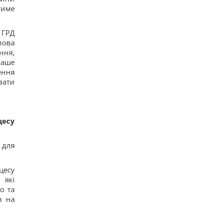
тиме
 ГРД
лова
ння,
наше
ення
вати
цесу
 для
цесу
 які
о та
в на