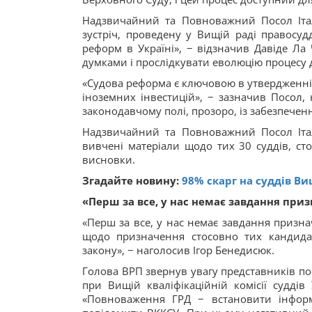
Надзвичайний та Повноважний Посол Італі
зустріч, проведену у Вищій раді правосуд
реформ в Україні», − відзначив Давіде Ла 
думками і прослідкувати еволюцію процесу 
«Судова реформа є ключовою в утвердженні 
іноземних інвестицій», − зазначив Посол,
законодавчому полі, прозоро, із забезпечен
Надзвичайний та Повноважний Посол Італі
вивчені матеріали щодо тих 30 суддів, ст
висновки.
Згадайте новину:
98% скарг на суддів Ви
«Перш за все, у нас немає завдання приз
«Перш за все, у нас немає завдання призна
щодо призначення стосовно тих кандидат
закону», − наголосив Ігор Бенедисюк.
Голова ВРП звернув увагу представників по
при Вищій кваліфікаційній комісії судді
«Повноваження ГРД − встановити інформ