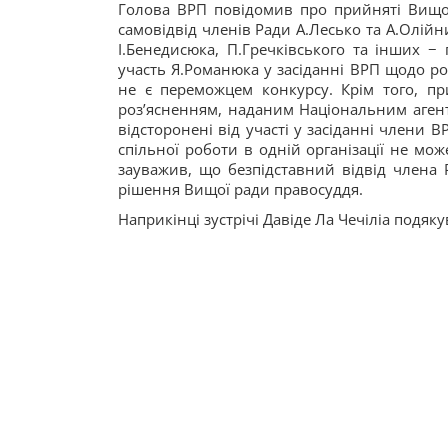
Голова ВРП повідомив про прийняті Вищо
самовідвід членів Ради А.Лесько та А.Олійн
І.Бенедисюка, П.Гречківського та інших −
участь Я.Романюка у засіданні ВРП щодо роз
не є переможцем конкурсу. Крім того, п
роз’ясненням, наданим Національним агентс
відсторонені від участі у засіданні члени 
спільної роботи в одній організації не мож
зауважив, що безпідставний відвід члена 
рішення Вищої ради правосуддя.
Наприкінці зустрічі Давіде Ла Чечіліа подяк