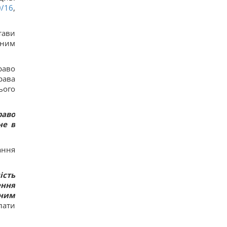
0/16
,
тави
рним
раво
рава
ього
раво
не в
ання
ість
ення
сним
лати