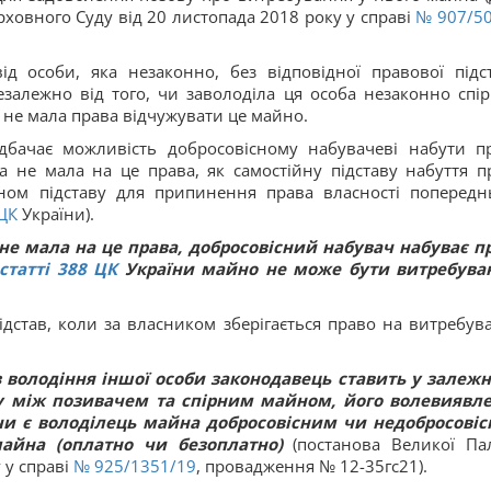
рховного Суду від 20 листопада 2018 року у справі
№ 907/5
д особи, яка незаконно, без відповідної правової підс
езалежно від того, чи заволоділа ця особа незаконно спі
 не мала права відчужувати це майно.
дбачає можливість добросовісному набувачеві набути п
а не мала на це права, як самостійну підставу набуття п
оном підставу для припинення права власності попередн
ЦК
України).
не мала на це права, добросовісний набувач набуває п
статті
388
ЦК
України
майно не може бути витребува
ідстав, коли за власником зберігається право на витребув
 володіння іншої особи законодавець ставить у залежн
ку між позивачем та спірним майном, його волевиявл
 чи є володілець майна добросовісним чи недобросові
майна (оплатно чи безоплатно)
(постанова Великої Па
 у справі
№ 925/1351/19
, провадження № 12-35гс21).