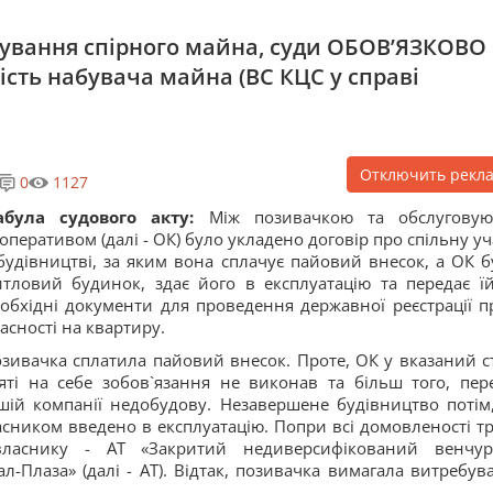
ування спірного майна, суди ОБОВ’ЯЗКОВО
ість набувача майна (ВС КЦС у справі
Отключить рекл
0
1127
абула судового акту:
Між позивачкою та обслугову
оперативом (далі - ОК) було укладено договір про спільну уч
будівництві, за яким вона сплачує пайовий внесок, а ОК б
тловий будинок, здає його в експлуатацію та передає їй
обхідні документи для проведення державної реєстрації п
асності на квартиру.
зивачка сплатила пайовий внесок. Проте, ОК у вказаний с
яті на себе зобов`язання не виконав та більш того, пер
шій компанії недобудову. Незавершене будівництво потім
асником введено в експлуатацію. Попри всі домовленості тр
ласнику - АТ «Закритий недиверсифікований венчу
-Плаза» (далі - АТ). Відтак, позивачка вимагала витребув