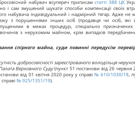
обросовісний набувач всупереч приписам
статті
388
ЦК
Укр
йно і сам змушений шукати способи компенсації своїх втра
го набувача індивідуальний і надмірний тягар. Адже не 
язку з порушеннями інших осіб (продавця чи осіб, які 
опущеними в межах процедур, спеціально призначених
авочинів з нерухомим майном, крім випадків передбачен
ання спірного майна, суди повинні передусім переві
дсутність добросовісності зареєстрованого володільця нерухо
Палата Верховного Суду
(пункт 51 постанови від 26 червня 
останови від 01 квітня 2020 року у справі
№ 610/1030/18
, 
у справі
№ 925/1351/19
).