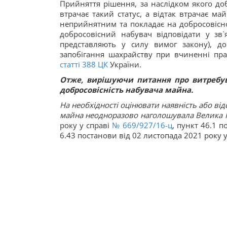
Прийняття рішення, за наслідком якого д
втрачає такий статус, а відтак втрачає ма
неприйнятним та покладає на добросовісно
добросовісний набувач відповідати у зв`
представляють у силу вимог закону), д
запобігання шахрайству при вчиненні пр
статті
388
ЦК
України.
Отже, вирішуючи питання про витребув
добросовісність набувача майна.
На необхідності оцінювати наявність або ві
майна неодноразово наголошувала Велика 
року у справі
№ 669/927/16-ц
, пункт 46.1 п
6.43 постанови від 02 листопада 2021 року 