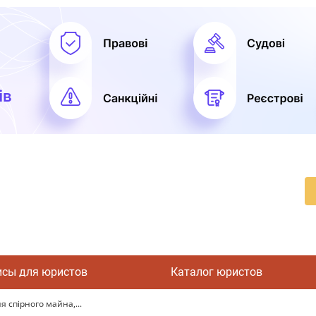
исы для юристов
Каталог юристов
 спірного майна,...