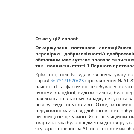
Отже у цій справі
:
Оскаржувана постанова апеляційного
перевірки добросовісності/недобросо
обставини має суттєве правове значенн
так і положень статті 1 Першого протокол
Крім того, колегія суддів звернула увагу н
справі
№ 751/1620/23
(провадження № 61-87
наявності та фактично перебуває у незако
чужому володінні, видозмінилося, було пе
належить, то в такому випадку стягується в
позову буде неможливо. Отже, можливіс
нерухомого майна від добросовісних набува
чи знищене це майно. Як в апеляційній скар
квартира, яка була предметом договору укл
яку зареєстровано за АТ, не є тотожними об`