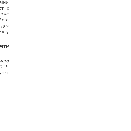
аїни
т, є
може
його
 для
их у
ряти
мого
2019
пункт