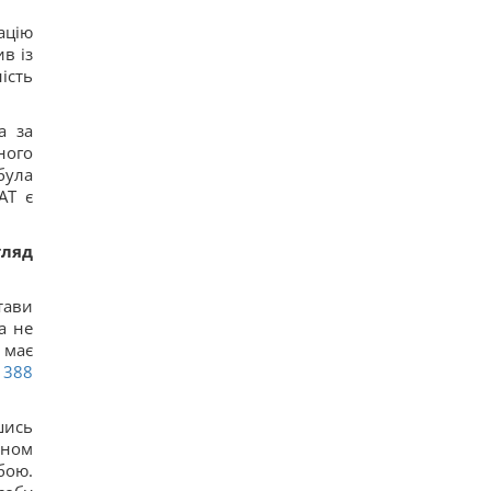
12
ацію
Ученые нашли отпечатки пальцев на керамике
в із
возрастом 8000 лет: что их удивило
13
ість
Украина ставит Путина на предвыборные часы,
- Newsweek
12
а за
Такое оружие есть только в нескольких странах:
ного
Зеленский о создании украинской баллистики
була
15
АТ є
Часть ракеты SpaceX разбилась о Луну: ученые
рассказали, что увидели в телескоп
17
гляд
Никитюк с годовалым сыном укатила на отдых в
горы и нарвалась на хейт
16
тави
Спутник Сатурна вращается так медленно, что
а не
его сутки продолжаются почти 16 дней
 має
16
388
В Украине появится новый праздник: что будут
отмечать 8 августа
17
шись
7 августа: церковный праздник сегодня, почему
нужно обязательно подать милостыню
йном
28
бою.
Нацбанк ослабил гривню: официальный курс