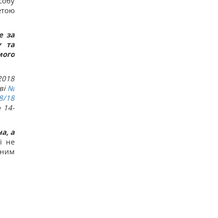
собу
валют на пятницу
етою
13
Россияне нанесли удары по Днепропетровской
области: погибли пять человек, много раненых
е за
17
у та
Загадка со спичками, в которой правильный
мого
ответ скрывается в одном движении
16
"Не переставайте поддерживать": Джамала
2018
призвала мир помочь Украине во время войны
14
ві
№
Прием "Мунджаро" может снизить риск
8/18
сердечных приступов, но есть нюанс, –
 14-
исследование
14
а, а
і не
сним