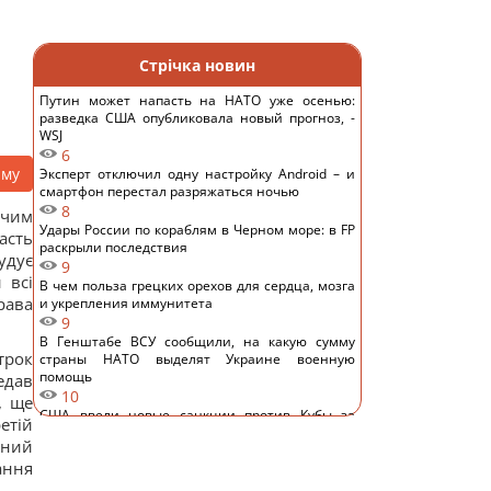
Стрічка новин
Путин может напасть на НАТО уже осенью:
разведка США опубликовала новый прогноз, -
WSJ
6
аму
Эксперт отключил одну настройку Android – и
смартфон перестал разряжаться ночью
8
ючим
Удары России по кораблям в Черном море: в FP
асть
раскрыли последствия
удує
9
 всі
В чем польза грецких орехов для сердца, мозга
рава
и укрепления иммунитета
9
В Генштабе ВСУ сообщили, на какую сумму
трок
страны НАТО выделят Украине военную
помощь
едав
10
, ще
США ввели новые санкции против Кубы за
етій
сотрудничество с Китаем и РФ, – Bloomberg
рний
13
ання
Одна настройка, которую стоит изменить всем
владельцам новых телевизоров