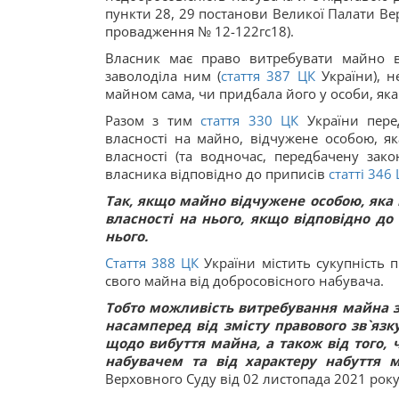
пункти 28, 29 постанови Великої Палати Ве
провадження № 12-122гс18).
Власник має право витребувати майно ві
заволоділа ним (
стаття
387
ЦК
України), н
майном сама, чи придбала його у особи, яка
Разом з тим
стаття
330
ЦК
України пере
власності на майно, відчужене особою, як
власності (та водночас, передбачену зак
власника відповідно до приписів
статті
346
Так, якщо майно відчужене особою, яка 
власності на нього, якщо відповідно до
нього.
Стаття
388
ЦК
України містить сукупність п
свого майна від добросовісного набувача.
Тобто можливість витребування майна з
насамперед від змісту правового зв`яз
щодо вибуття майна, а також від того,
набувачем та від характеру набуття 
Верховного Суду від 02 листопада 2021 року