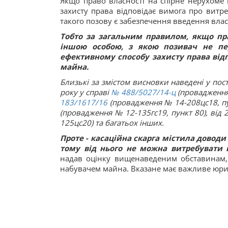
Якщо право власності на спірне нерухоме
захисту права відповідає вимога про витре
такого позову є забезпечення введення вла
Тобто за загальним правилом, якщо пра
іншою особою, з якою позивач не пер
ефективному способу захисту права відп
майна.
Близькі за змістом висновки наведені у пос
року у справі
№ 488/5027/14-ц
(провадження 
183/1617/16
(провадження № 14-208цс18, пун
(провадження № 12-135гс19, пункт 80), від 
125цс20) та багатьох інших.
Проте - касаційна скарга містила доводи
тому від нього не можна витребувати
надав оцінку вищенаведеним обставинам, 
набувачем майна. Вказане має важливе юри