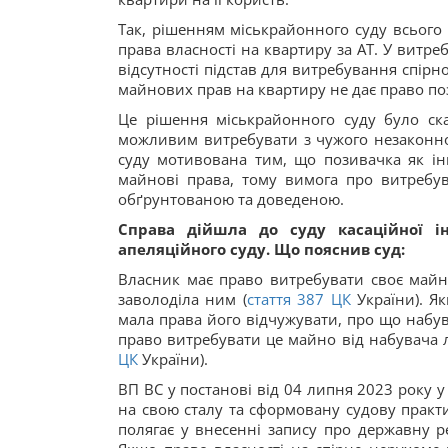
Так, рішенням міськрайонного суду всього
права власності на квартиру за АТ. У витре
відсутності підстав для витребування спірн
майнових прав на квартиру не дає право по
Це рішення міськрайонного суду було ска
можливим витребувати з чужого незаконног
суду мотивована тим, що позивачка як ін
майнові права, тому вимога про витребув
обґрунтованою та доведеною.
Справа дійшла до суду касаційної і
апеляційного суду. Що пояснив суд:
Власник має право витребувати своє майно
заволоділа ним (
стаття
387
ЦК
України). Я
мала права його відчужувати, про що набува
право витребувати це майно від набувача 
ЦК
України).
ВП ВС у постанові від 04 липня 2023 року 
на свою сталу та сформовану судову практ
полягає у внесенні запису про державну р