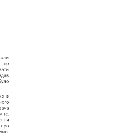
коли
о що
вати
едав
було
но в
ного
вача
жне.
ення
 про
див.