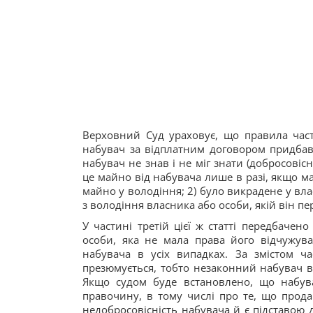
Верховний Суд ураховує, що правила ча
набувач за відплатним договором придбав
набувач не знав і не міг знати (добросові
це майно від набувача лише в разі, якщо ма
майно у володіння; 2) було викрадене у вла
з володіння власника або особи, якій він пе
У частині третій цієї ж статті передбаче
особи, яка не мала права його відчужува
набувача в усіх випадках. За змістом ч
презюмується, тобто незаконний набувач в
Якщо судом буде встановлено, що набув
правочину, в тому числі про те, що прод
недобросовісність набувача й є підставою