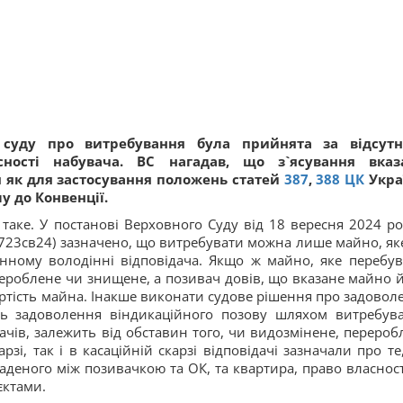
 суду про витребування була прийнята за відсутн
вісності набувача. ВС нагадав, що з`ясування вказ
я як для застосування положень статей
387
,
388
ЦК
Укра
у до Конвенції.
а таке. У постанові Верховного Суду від 18 вересня 2024 ро
23св24) зазначено, що витребувати можна лише майно, яке
нному володінні відповідача. Якщо ж майно, яке перебув
рероблене чи знищене, а позивач довів, що вказане майно 
артість майна. Інакше виконати судове рішення про задовол
ть задоволення віндикаційного позову шляхом витребув
чів, залежить від обставин того, чи видозмінене, перероб
зі, так і в касаційній скарзі відповідачі зазначали про те
аденого між позивачкою та ОК, та квартира, право власност
єктами.