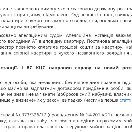
 лише задоволено вимогу якою скасовано державну реєстр
буванні, при цьому, відмовлено. Суд першої інстанції виходи
ої квартири з чужого незаконного володіння, оскільки наявн
зивачці на витребування.
совано апеляційним судом. Апеляційна інстанція вважал
о володіння АТ відповідну квартиру. Постанова апеляцій
вестор повністю сплатила грошові кошти за квартиру, на
ання спірної квартири з чужого незаконного володіння 
нстанції. І ВС КЦС направив справу на новий роз
 від особи, яка незаконно, без відповідної правової підс
кщо майно за відплатним договором придбане в особи, як
ч не знав і не міг знати (добросовісний набувач), власник
лише у визначених у законі випадках (частина перша
статті
у справі № 373/326/17 (провадження № 14-201цс21), послав
ику, вказала, що набуття особою володіння нерухомим ма
еєстрацію права власності на нерухоме майно за цією осо