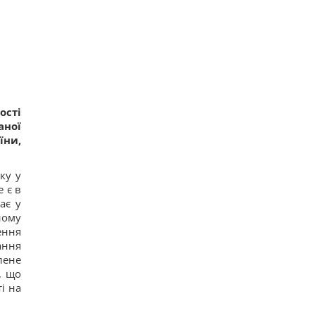
ості
аної
їни
,
ку у
 є в
ає у
йому
ення
ання
лене
, що
і на