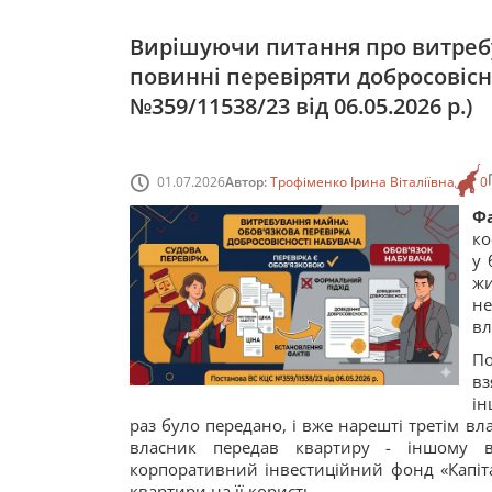
Вирішуючи питання про витреб
повинні перевіряти добросовісн
№359/11538/23 від 06.05.2026 р.)
01.07.2026
Автор:
Трофіменко Ірина Віталіївна
0
Ф
ко
у 
жи
не
вл
По
вз
ін
раз було передано, і вже нарешті третім вл
власник передав квартиру - іншому в
корпоративний інвестиційний фонд «Капітал
квартири на її користь.