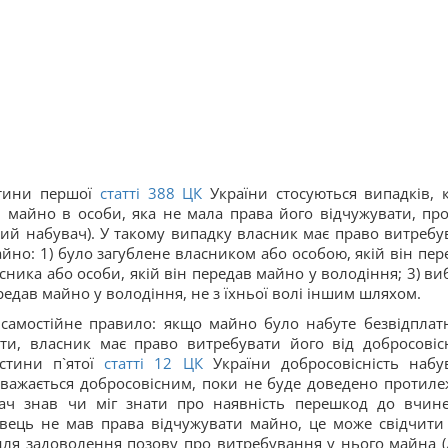
стини першої
статті
388
ЦК
України стосуються випадків, 
 майно в особи, яка не мала права його відчужувати, пр
сний набувач). У такому випадку власник має право витребу
йно: 1) було загублене власником або особою, якій він пер
сника або особи, якій він передав майно у володіння; 3) ви
редав майно у володіння, не з їхньої волі іншим шляхом.
но самостійне правило: якщо майно було набуте безвідплат
ти, власник має право витребувати його від добросовіс
астини п`ятої
статті
12
ЦК
України добросовісність набу
важається добросовісним, поки не буде доведено протиле
ач знав чи міг знати про наявність перешкод до вчин
авець не мав права відчужувати майно, це може свідчити
 для задоволення позову про витребування у нього майна (