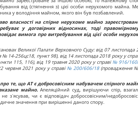
 майно зареєстроване за іншою особою, то належному спо
бування від (стягнення з) цієї особи нерухомого майна. М
сника у володіння майном, якого він був позбавлений.
во власності на спірне нерухоме майно зареєстрован
ебуває у договірних відносинах, тоді правомірном
овідає вимога про витребування від цієї особи нерухо
тановах Великої Палати Верховного Суду: від 07 листопада 
№ 14-256цс18, пункт 98), від 14 листопада 2018 року у спра
кти 115, 116), від 19 травня 2020 року у справі
№ 916/160
22 червня 2021 року у справі
№ 200/606/18
(провадження №
 про те, що АТ є добросовісним набувачем спірного майн
 вказане майно.
Апеляційний суд, вирішуючи спір, взагал
не з`ясував, чи є відповідач добросовісним/недобросові
дичне значення при вирішенні даного спору.