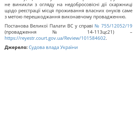
не виникли з огляду на недобросовісні дії скаржниці
щодо реєстрації місця проживання власних онуків саме
з метою перешкоджання виконавчому провадженню.
Постанова Великої Палати ВС у справі
№ 755/12052/19
(провадження № 14-113цс21) –
https://reyestr.court.gov.ua/Review/101584602
.
Джерело:
Судова влада України