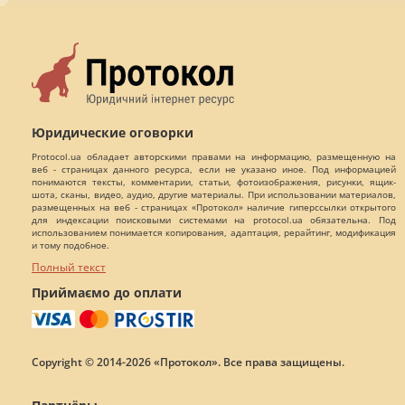
Юридические оговорки
Protocol.ua обладает авторскими правами на информацию, размещенную на
веб - страницах данного ресурса, если не указано иное. Под информацией
понимаются тексты, комментарии, статьи, фотоизображения, рисунки, ящик-
шота, сканы, видео, аудио, другие материалы. При использовании материалов,
размещенных на веб - страницах «Протокол» наличие гиперссылки открытого
для индексации поисковыми системами на protocol.ua обязательна. Под
использованием понимается копирования, адаптация, рерайтинг, модификация
и тому подобное.
Полный текст
Приймаємо до оплати
Copyright © 2014-2026 «Протокол». Все права защищены.