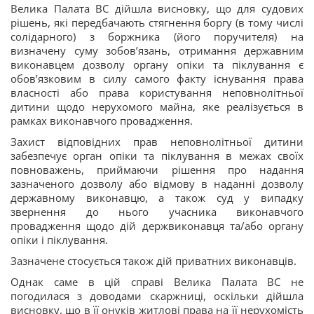
Велика Палата ВС дійшла висновку, що для судових
рішень, які передбачають стягнення боргу (в тому числі
солідарного) з боржника (його поручителя) на
визначену суму зобов’язань, отримання державним
виконавцем дозволу органу опіки та піклування є
обов’язковим в силу самого факту існування права
власності або права користування неповнолітньої
дитини щодо нерухомого майна, яке реалізується в
рамках виконавчого провадження.
Захист відповідних прав неповнолітньої дитини
забезпечує орган опіки та піклування в межах своїх
повноважень, приймаючи рішення про надання
зазначеного дозволу або відмову в наданні дозволу
державному виконавцю, а також суд у випадку
звернення до нього учасника виконавчого
провадження щодо дій держвиконавця та/або органу
опіки і піклування.
Зазначене стосується також дій приватних виконавців.
Однак саме в цій справі Велика Палата ВС не
погодилася з доводами скаржниці, оскільки дійшла
висновку, що в її онуків житлові права на її нерухомість