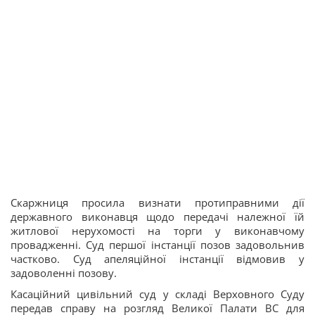
Cкаржниця просила визнати протиправними дії
державного виконавця щодо передачі належної їй
житлової нерухомості на торги у виконавчому
провадженні. Суд першої інстанції позов задовольнив
частково. Суд апеляційної інстанції відмовив у
задоволенні позову.
Касаційний цивільний суд у складі Верховного Суду
передав справу на розгляд Великої Палати ВС для