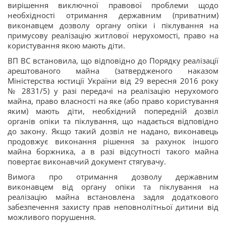
вирішення виключної правової проблеми щодо
необхідності отримання державним (приватним)
виконавцем дозволу органу опіки і піклування на
примусову реалізацію житлової нерухомості, право на
користування якою мають діти.
ВП ВС встановила, що відповідно до Порядку реалізації
арештованого майна (затвердженого наказом
Міністерства юстиції України від 29 вересня 2016 року
№ 2831/5) у разі передачі на реалізацію нерухомого
майна, право власності на яке (або право користування
яким) мають діти, необхідний попередній дозвіл
органів опіки та піклування, що надається відповідно
до закону. Якщо такий дозвіл не надано, виконавець
продовжує виконання рішення за рахунок іншого
майна боржника, а в разі відсутності такого майна
повертає виконавчий документ стягувачу.
Вимога про отримання дозволу державним
виконавцем від органу опіки та піклування на
реалізацію майна встановлена задля додаткового
забезпечення захисту прав неповнолітньої дитини від
можливого порушення.