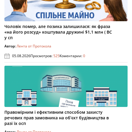
Чоловік помер, але позика залишилася: як фраза
«на його розсуд» коштувала дружині $1,1 млн ( ВС
у сп
Автор:
Лента от Протокола
05.08.2026
Просмотров:
525
Коментарии:
0
Правомірним і ефективним способом захисту
речових прав замовника на об’єкт будівництва в
разі їх осп
Автор:
Лента от Протокола