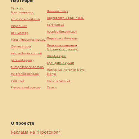
Партнёры
Серьги с
Винный шкаф
бриллиантами
Подготовка к НМТ / ВНО
alliancetechnika.ua
pereklad.ua
миралинкс
hospice-life.com.ua/
Веб мастер
Перевозка больных
https://motokosmos.ua/
Перевозка лежачих
Синтезаторы
больных за границу
agrotechnika.com.ua
Шкафы купе
perevod.agency
Брендовые сумки
europeservice.com.ua
Натяжные потолки Nova
mk-translations.ua
Stelya
текст юа
maltina.com.ua
kievperevod.com.ua
Cылки
О проекте
Реклама на "Протокол"