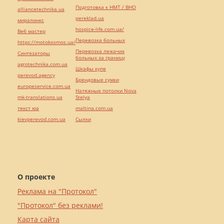
Подготовка к НМТ / ВНО
alliancetechnika.ua
pereklad.ua
миралинкс
hospice-life.com.ua/
Веб мастер
Перевозка больных
https://motokosmos.ua/
Перевозка лежачих
Синтезаторы
больных за границу
agrotechnika.com.ua
Шкафы купе
perevod.agency
Брендовые сумки
europeservice.com.ua
Натяжные потолки Nova
mk-translations.ua
Stelya
текст юа
maltina.com.ua
kievperevod.com.ua
Cылки
О проекте
Реклама на "Протокол"
"Протокол" без реклами!
Карта сайта