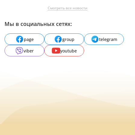
Смотреть все новости
Мы в социальных сетях:
page
group
telegram
viber
youtube