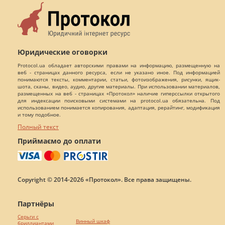
Юридические оговорки
Protocol.ua обладает авторскими правами на информацию, размещенную на
веб - страницах данного ресурса, если не указано иное. Под информацией
понимаются тексты, комментарии, статьи, фотоизображения, рисунки, ящик-
шота, сканы, видео, аудио, другие материалы. При использовании материалов,
размещенных на веб - страницах «Протокол» наличие гиперссылки открытого
для индексации поисковыми системами на protocol.ua обязательна. Под
использованием понимается копирования, адаптация, рерайтинг, модификация
и тому подобное.
Полный текст
Приймаємо до оплати
Copyright © 2014-2026 «Протокол». Все права защищены.
Партнёры
Серьги с
Винный шкаф
бриллиантами