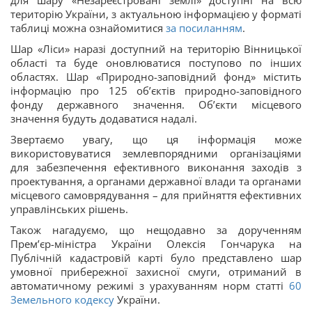
для шару «Незареєстровані землі» доступні на всю
територію України, з актуальною інформацією у форматі
таблиці можна ознайомитися
за посиланням
.
Шар «Ліси» наразі доступний на територію Вінницької
області та буде оновлюватися поступово по інших
областях. Шар «Природно-заповідний фонд» містить
інформацію про 125 об’єктів природно-заповідного
фонду державного значення. Об’єкти місцевого
значення будуть додаватися надалі.
Звертаємо увагу, що ця інформація може
використовуватися землевпорядними організаціями
для забезпечення ефективного виконання заходів з
проектування, а органами державної влади та органами
місцевого самоврядування – для прийняття ефективних
управлінських рішень.
Також нагадуємо, що нещодавно за дорученням
Прем’єр-міністра України Олексія Гончарука на
Публічній кадастровій карті було представлено шар
умовної прибережної захисної смуги, отриманий в
автоматичному режимі з урахуванням норм статті
60
Земельного кодексу
України.