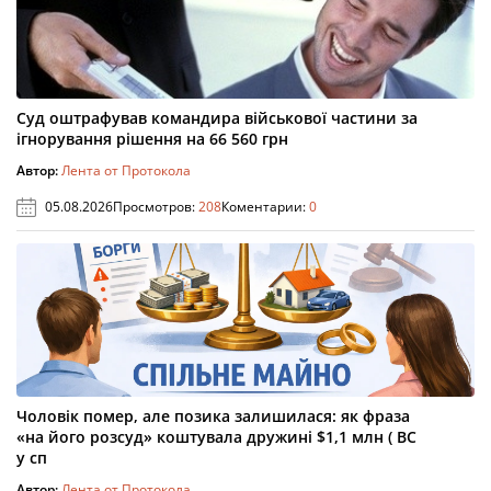
Суд оштрафував командира військової частини за
ігнорування рішення на 66 560 грн
Автор:
Лента от Протокола
05.08.2026
Просмотров:
208
Коментарии:
0
Чоловік помер, але позика залишилася: як фраза
«на його розсуд» коштувала дружині $1,1 млн ( ВС
у сп
Автор:
Лента от Протокола