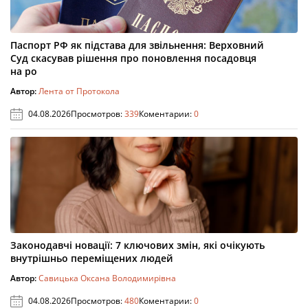
Паспорт РФ як підстава для звільнення: Верховний
Суд скасував рішення про поновлення посадовця
на ро
Автор:
Лента от Протокола
04.08.2026
Просмотров:
339
Коментарии:
0
Законодавчі новації: 7 ключових змін, які очікують
внутрішньо переміщених людей
Автор:
Савицька Оксана Володимирівна
04.08.2026
Просмотров:
480
Коментарии:
0