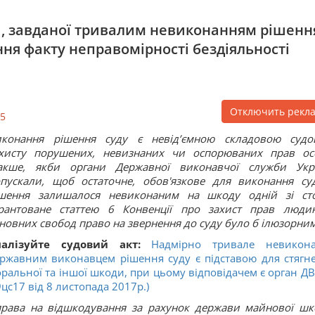
, завданої тривалим невиконанням рішенн
ня факту неправомірності бездіяльності
Отключить рекл
5
иконання рішення суду є невід’ємною складовою судо
хисту порушених, невизнаних чи оспорюваних прав ос
накше, якби органи Державної виконавчої служби Укр
пускали, щоб остаточне, обов'язкове для виконання су
шення залишалося невиконаним на шкоду одній зі сто
рантоване статтею 6 Конвенції про захист прав люди
новних свобод право на звернення до суду було б ілюзорним
налізуйте судовий акт:
Надмірно тривале невикон
ржавним виконавцем рішення суду є підставою для стягн
ральної та іншої шкоди, при цьому відповідачем є орган ДВ
9цс17 від 8 листопада 2017р.)
 права на відшкодування за рахунок держави майнової шк