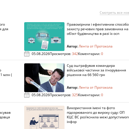
Смотреть все но
ого
Правомірним і ефективним способ
я для
захисту речових прав замовника на
об’єкт будівництва в разі їх осп
Автор:
Лента от Протокола
05.08.2026
Просмотров:
342
Коментарии:
0
Суд оштрафував командира
о
військової частини за ігнорування
1 млн (
рішення на 66 560 грн
Автор:
Лента от Протокола
05.08.2026
Просмотров:
325
Коментарии:
0
Використання імені та фото
асував
підозрюваного до вироку суду: ОП
адовця
КЦС ВС роз’яснила межі допустимог
інфор