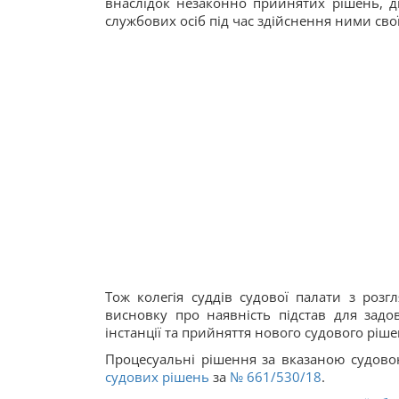
внаслідок незаконно прийнятих рішень, ді
службових осіб під час здійснення ними св
Тож колегія суддів судової палати з розг
висновку про наявність підстав для задо
інстанції та прийняття нового судового ріш
Процесуальні рішення за вказаною судов
судових рішень
за
№ 661/530/18
.