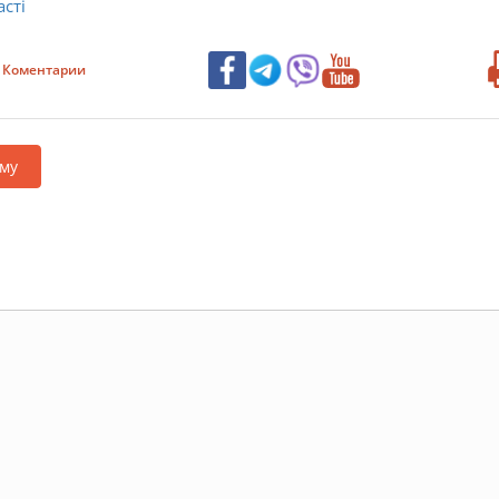
сті
Коментарии
му