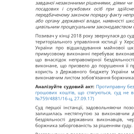
завданої незаконними рішеннями, діями чи б
посадових і службових осіб при здійсн
передбаченому законом порядку факту непра
або органу державної влади, наявності шк
цивільним процесуальним законодавством п
Позивач у кінці 2018 року звернулася до су
територіального управління юстиції у Хер
України про відшкодування майнової шк
примусовому виконанні перебуває виконавч
що внаслідок неправомірної бездіяльност
виконане, що призвело до порушення її пр
користь з Державного бюджету України м
виконавчим листом зобов’язання боржника
Аналізуйте судовий акт:
Протиправну без
грошових коштів, що стягуються, суд не 
№759/4881/16-ц, 27.09.17)
Суд першої інстанції, задовольняючи позо
залишилась нестягнутою за виконавчим д
бездіяльності державних виконавців, ч
боржника заборгованість за рішенням суду.