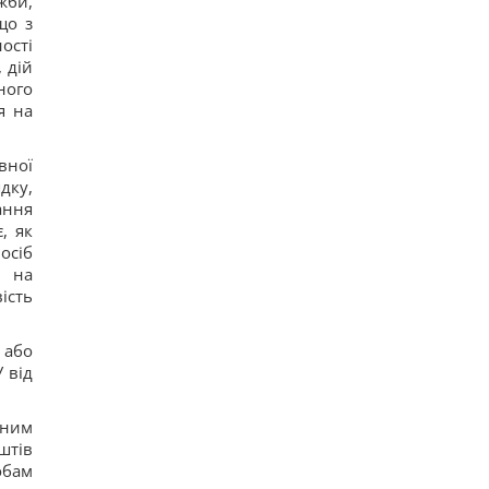
жби,
13
що з
Над Землей появилась Оленья Луна: как это
ості
повлияет на знаки зодиака
 дій
16
Украина не вступит в НАТО, но это не
ного
поражение для Киева, -
я на
колумнист Rzeczpospolita
17
Глобальное потепление может превысить
вної
критический порог уже в ближайшие месяцы, –
дку,
ученый
ання
16
, як
Кинологи назвали 7 привычек собак, которые
доказывают их безграничную преданность
осіб
17
в на
ість
 або
 від
жним
штів
обам