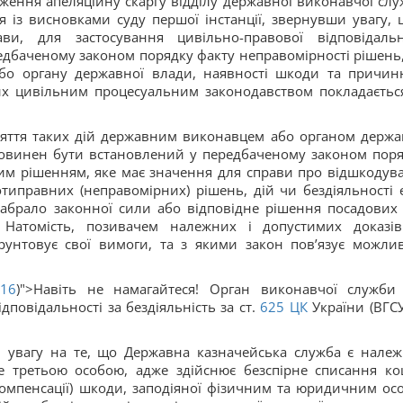
ення апеляційну скаргу відділу державної виконавчої слу
 із висновками суду першої інстанції, звернувши увагу, 
и, для застосування цивільно-правової відповідальн
едбаченому законом порядку факту неправомірності рішень,
або органу державної влади, наявності шкоди та причин
ких цивільним процесуальним законодавством покладаєтьс
няття таких дій державним виконавцем або органом держа
овинен бути встановлений у передбаченому законом поря
им рішенням, яке має значення для справи про відшкодув
правних (неправомірних) рішень, дій чи бездіяльності є
абрало законної сили або відповідне рішення посадових 
 Натомість, позивачем належних і допустимих доказі
унтовує свої вимоги, та з якими закон пов’язує можлив
16
)">Навіть не намагайтеся! Орган виконавчої служби
повідальності за бездіяльність за ст.
625
ЦК
України (ВГСУ
ув увагу на те, що Державна казначейська служба є нале
е третьою особою, адже здійснює безспірне списання ко
омпенсації) шкоди, заподіяної фізичним та юридичним ос