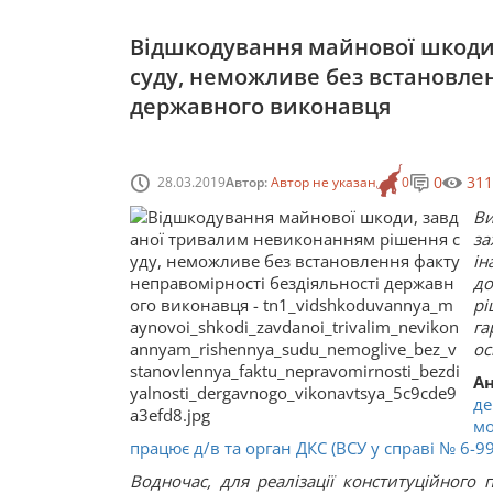
Відшкодування майнової шкоди
суду, неможливе без встановлен
державного виконавця
0
311
28.03.2019
Автор:
Автор не указан
0
В
за
і
до
рі
га
ос
А
де
мо
працює д/в та орган ДКС (ВСУ у справі № 6-9
Водночас, для реалізації конституційного