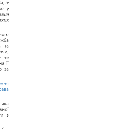
, їх
КНДР перебросила в Россию более 100 ракет: в
ня у
ISW объяснили, чем это грозит Украине
авця
12
яких
Гороскоп на 6 августа: Стрельцам -
замедлиться, Скорпионам - перенапряжение
13
ного
6 августа: церковный праздник сегодня, какая
примета в Яблочный Спас обещает счастье
ужба
73
а на
Овсянка против гранолы: диетологи
ючи,
рассказали, что лучше для контроля уровня
у не
сахара в крови
а її
16
Можно ли заваривать чайный пакетик дважды:
о за
ответ экспертов
16
ення
Небольшая группа змей вторглась и захватила
целый остров: как им это удалось
рава
17
Супруги купили дешевый дом в Италии, но
вскоре обнаружился главный подвох
 яка
15
вної
4 даты рождения самых прощающих людей
ти з
18
Шестимесячным младенцам показали пауков и
цветы: реакция глаз удивила ученых