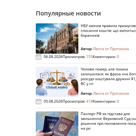
Популярные новости
НБУ змінив правила примусов
списання коштів: що змінитьс
боржників
Автор:
Лента от Протокола
06.08.2026
Просмотров:
155
Коментарии:
0
Чоловік помер, але позика
залишилася: як фраза «на йог
розсуд» коштувала дружині $1,
ВС у сп
Автор:
Лента от Протокола
05.08.2026
Просмотров:
418
Коментарии:
0
Паспорт РФ як підстава для
звільнення: Верховний Суд ск
рішення про поновлення пос
на ро