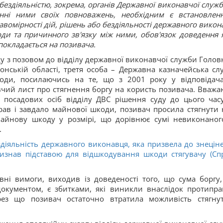
ездіяльністю, зокрема, органів Державної виконавчої служби
енні ними своїх повноважень, необхідним є встановлен
вомірності дій, рішень або бездіяльності державного викон
оди та причинного зв'язку між ними, обов'язок доведення 
окладається на позивача.
ду з позовом до відділу державної виконавчої служби Голов
сонській області, третя особа – Державна казначейська сл
оди, посилаючись на те, що з 2001 року у відповідач
ий лист про стягнення боргу на користь позивача. Вважа
і посадових осіб відділу ДВС рішення суду до цього час
ав і завдало майнової шкоди, позивач просила стягнути н
айнову шкоду у розмірі, що дорівнює сумі невиконаног
.
діяльність державного виконавця, яка призвела до знецін
визнав підставою для відшкодування шкоди стягувачу (Сп
вні вимоги, виходив із доведеності того, що сума боргу,
окументом, є збитками, які виникли внаслідок протипра
ерез що позивач остаточно втратила можливість стягну