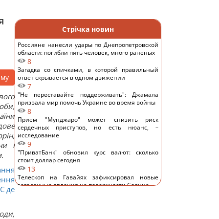
я
Стрічка новин
Россияне нанесли удары по Днепропетровской
области: погибли пять человек, много раненых
8
Загадка со спичками, в которой правильный
аму
ответ скрывается в одном движении
7
"Не переставайте поддерживать": Джамала
вого
призвала мир помочь Украине во время войны
оби,
8
аїни
Прием "Мунджаро" может снизить риск
дове
сердечных приступов, но есть нюанс, –
рін,
исследование
9
ни і
"ПриватБанк" обновил курс валют: сколько
.
стоит доллар сегодня
13
ання
Телескоп на Гавайях зафиксировал новые
ення
загадочные явления на поверхности Солнца
С де
11
Трамп "наехал" на Хегсета из-за острой
нехватки ракет для ПВО, – WP
оди,
12