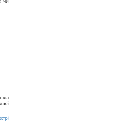
х чи
йшла
ршої
стрі