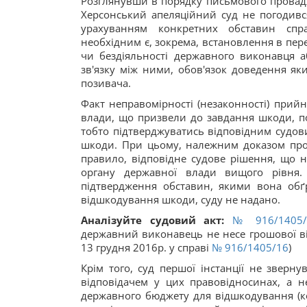
Розглянувши в порядку письмового провадж
Херсонський апеляційний суд не погодився
урахуванням конкретних обставин справ
необхідним є, зокрема, встановлення в пер
чи бездіяльності державного виконавця 
зв'язку між ними, обов'язок доведення я
позивача.
Факт неправомірності (незаконності) прий
влади, що призвели до завдання шкоди, п
тобто підтверджуватись відповідним судов
шкоди. При цьому, належним доказом проти
правило, відповідне судове рішення, що н
органу державної влади вищого рівня.
підтвердження обставин, якими вона обґр
відшкодування шкоди, суду не надано.
Аналізуйте судовий акт:
№ 916/1405/
державний виконавець не несе грошової від
13 грудня 2016р. у справі
№ 916/1405/16
)
Крім того, суд першої інстанції не зверн
відповідачем у цих правовідносинах, а н
державного бюджету для відшкодування (к