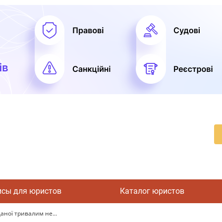
исы для юристов
Каталог юристов
ної тривалим не...