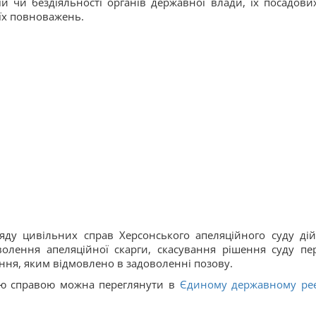
й чи бездіяльності органів державної влади, їх посадови
оїх повноважень.
ляду цивільних справ Херсонського апеляційного суду ді
волення апеляційної скарги, скасування рішення суду пе
ення, яким відмовлено в задоволенні позову.
ою справою можна переглянути в
Єдиному державному реє