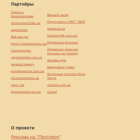
Партнёры
Серьги с
Винный шкаф
бриллиантами
Подготовка к НМТ / ВНО
alliancetechnika.ua
pereklad.ua
миралинкс
hospice-life.com.ua/
Веб мастер
Перевозка больных
https://motokosmos.ua/
Перевозка лежачих
Синтезаторы
больных за границу
agrotechnika.com.ua
Шкафы купе
perevod.agency
Брендовые сумки
europeservice.com.ua
Натяжные потолки Nova
mk-translations.ua
Stelya
текст юа
maltina.com.ua
kievperevod.com.ua
Cылки
О проекте
Реклама на "Протокол"