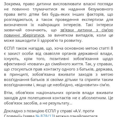
Зокрема, право дитини висловлювати власні погляди
не повинно тлумачитися як надання безумовного
права вето дітям без будь-яких інших факторів, що
розглядаються, а також проведення експертизи для
визначення їх найкращих інтересів. Такі інтереси
зазвичай означають, що
зв’язки дитини з сім’єю
повинні зберігатися
, за винятком випадків, коли це
може зашкодити її здоров’ю та розвитку.
ЄСПЛ також нагадав, що, хоча основною метою статті 8
є захист особи від свавілля органів державної влади,
існують, крім того, позитивні зобов’язання щодо
ефективної «поваги» до сімейного життя. Так, у справах,
що стосуються прав контакту одного з батьків, держава,
в принципі, зобов’язана вживати заходів з метою
возз’єднання батьків зі своїми дітьми та сприяти таким
возз’єднанням і, якщо це необхідно, «відновити» сім’ю.
Втім, обов’язок національних органів влади вживати
заходів для полегшення контактів не є абсолютним. Це
обов’язок засобів, а не результату…
Докладно з позицією ЄСПЛ у справі «A.V. проти
Словенії» (заява
№ 878/13
) можна ознайомитися,