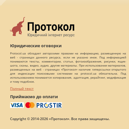
Юридические оговорки
Protocol.ua обладает авторскими правами на информацию, размещенную на
веб - страницах данного ресурса, если не указано иное. Под информацией
понимаются тексты, комментарии, статьи, фотоизображения, рисунки, ящик-
шота, сканы, видео, аудио, другие материалы. При использовании материалов,
размещенных на веб - страницах «Протокол» наличие гиперссылки открытого
для индексации поисковыми системами на protocol.ua обязательна. Под
использованием понимается копирования, адаптация, рерайтинг, модификация
и тому подобное.
Полный текст
Приймаємо до оплати
Copyright © 2014-2026 «Протокол». Все права защищены.