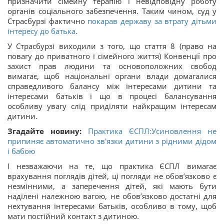
призначити сімейну терапію і невідповідну роботу
органів соціального забезпечення. Таким чином, суд у
Страсбурзі фактично
покарав державу за втрату дітьми
інтересу до батька
.
У Страсбурзі виходили з того, що стаття 8 (право на
повагу до приватного і сімейного життя) Конвенції про
захист прав людини та основоположних свобод
вимагає, щоб національні органи влади домагалися
справедливого балансу між інтересами дитини та
інтересами батьків і що в процесі балансування
особливу увагу слід приділяти найкращим інтересам
дитини.
Згадайте новину:
Практика ЄСПЛ:Усиновлення не
припиняє автоматично зв'язки дитини з рідними дідом
і бабою
І незважаючи на те, що практика ЄСПЛ вимагає
врахування поглядів дітей, ці погляди не обов’язково є
незмінними, а заперечення дітей, які мають бути
наділені належною вагою, не обов’язково достатні для
нехтування інтересами батьків, особливо в тому, щоб
мати постійний контакт з дитиною.