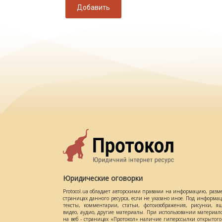
Добавить
Юридические оговорки
Protocol.ua обладает авторскими правами на информацию, разм
страницах данного ресурса, если не указано иное. Под информ
тексты, комментарии, статьи, фотоизображения, рисунки, ящ
видео, аудио, другие материалы. При использовании материал
на веб - страницах «Протокол» наличие гиперссылки открытог