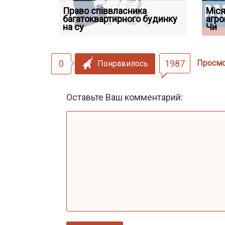
Право співвласника
ФУНДАМЕНТАЛЬНА
Якщо су
Міся
 але позика
багатоквартирного будинку
ПРОБЛЕМА «СУДОВОЇ
відшко
агро
 фраза «на
на су
ПРАКТИКИ», АБО ПР
наявніс
Чи
0
1987
Просм
Понравилось
Оставьте Ваш комментарий: