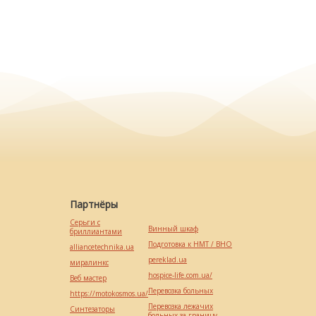
Партнёры
Серьги с
Винный шкаф
бриллиантами
Подготовка к НМТ / ВНО
alliancetechnika.ua
pereklad.ua
миралинкс
hospice-life.com.ua/
Веб мастер
Перевозка больных
https://motokosmos.ua/
Перевозка лежачих
Синтезаторы
больных за границу