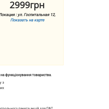
2999грн
Локация : ул. Госпитальная 12,
Показать на карте
в на функціонування товариства
.
у з
них
нтрольного пакета акцій для ПАТ.