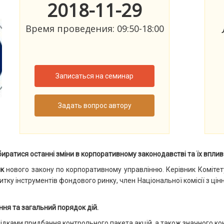
2018-11-29
Время проведения: 09:50-18:00
Записаться на семинар
Задать вопрос автору
иратися останні зміни в корпоративному законодавстві та їх впли
ик
нового закону по корпоративному управлінню.
Керівник Комітет
тку інструментів фондового ринку, член Національної комісії з цін
ння та загальний порядок дій.
ідками придбання контрольного пакета акцій, а також значного ко