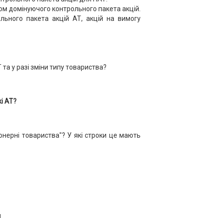
ком домінуючого контрольного пакета акцій.
льного пакета акцій АТ, акцій на вимогу
та у разі зміни типу товариства?
і АТ?
іонерні товариства"? У які строки це мають