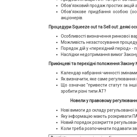
Обов’язковий продаж простих акцій а
Обов’язкове придбання особою (осо
акціонерів.
Процедури Squeeze out та Sell out: деякі о
Особливості визначення ринкової вар
Можливість незастосування процедур S
Порядок дій у «перехідний період» -
Наслідки недотримання вимог Закону
Прикінцеві та перехідні положення Закону №
Календар набрання чинності змінами
Як визначити, яке саме регулювання 
Що означає "привести статут та інші
зробити різні типи АТ?
Новели у правовому регулюванні
Нові вимоги до складу регульованої 
Яку інформацію мають розкривати ПА
Новий порядок розкриття регульовано
Коли треба розпочинати подавати зв