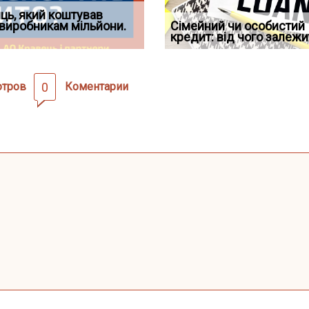
д встановив для
ць, який коштував
Документи, на яких не
Огляд практики ВС від
Восьмий ААС факти
дування шкоди
виробникам мільйони.
Чи потрібна ФОП печатка у
проставляється апостиль:
Ростислава Кравця, що
Сімейний чи особистий
підтвердив, що ЦВ
2026 році: правила засто
пер
опублі
кредит: від чого залежи
скас
отров
0
Коментарии