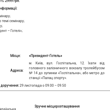
ить
2999 грн.
інформації:
мінару;
 темі семінару;
у;
нт – Готелі»;
Місце:
«Президент-Готель»
м. Київ, вул. Госпітальна, 12. Їхати від
головного залізничного вокзалу тролейбусом
Адреса:
№ 14 до зупинки «Госпітальна», або метро до
станції «Палац спорту».
 доручення:
29 листопада о 09.00 – 09.50
Зручне місцерозташування
країнська