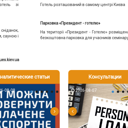
отель зі
Готель розташований в самому центрі Києва
Парковка «Президент - готелю»
сніданок,
На території «Президент - Готелю» розміщен
 сауною і
безкоштовна парковка для учасників семінар
es.kiev.uа
налитические статьи
Консультации
-06
6-08-08
2026-08-05
2026-08-06
2026-08-07
2026-08-07
2026-07-30