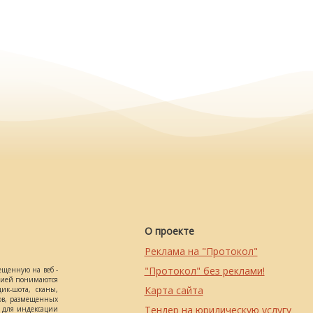
О проекте
Реклама на "Протокол"
"Протокол" без реклами!
ещенную на веб -
ацией понимаются
Карта сайта
ик-шота, сканы,
ов, размещенных
Тендер на юридическую услугу
о для индексации