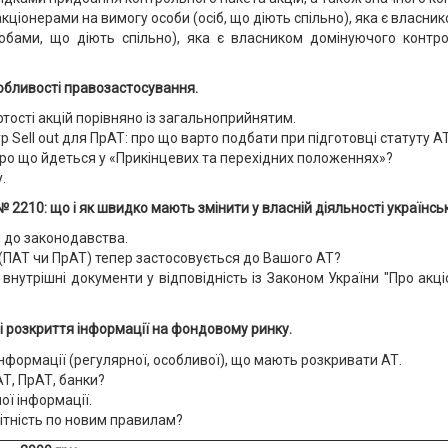
кціонерами на вимогу особи (осіб, що діють спільно), яка є власни
бами, що діють спільно), яка є власником домінуючого контро
собливості правозастосування.
тості акцій порівняно із загальноприйнятим.
ell out для ПрАТ: про що варто подбати при підготовці статуту АТ 
 про що йдеться у «Прикінцевих та перехідних положеннях»?
.
 2210: що і як швидко мають змінити у власній діяльності українськ
 до законодавства.
(ПАТ чи ПрАТ) тепер застосовується до Вашого АТ?
 внутрішні документи у відповідність із Законом України "Про акц
 розкриття інформації на фондовому ринку.
інформації (регулярної, особливої), що мають розкривати АТ.
Т, ПрАТ, банки?
ї інформації.
ітність по новим правилам?