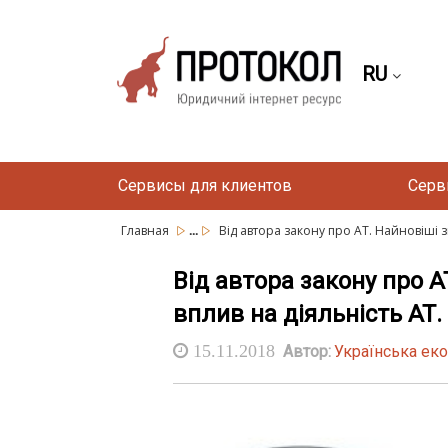
RU
Сервисы для клиентов
Серв
...
Главная
Від автора закону про АТ. Найновіші з
Від автора закону про А
вплив на діяльність АТ.
15.11.2018
Автор:
Українська еко