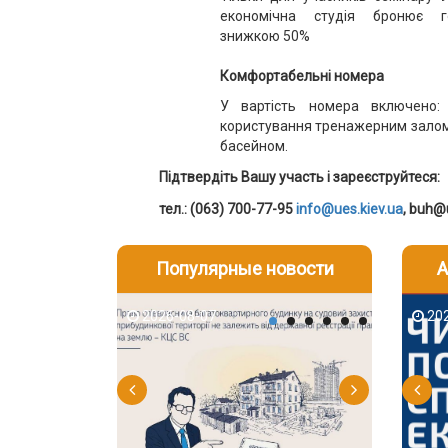
економічна студія бронює г
знижкою 50%
Комфортабельні номера
У вартість номера включено: 
користування тренажерним залом,
басейном.
Підтвердіть Вашу участь і зареєструйтеся:
тел.:
(
063
)
700-77-95
info@ues.kiev.ua
,
buh@u
Популярные новости
А
2026-08-07
2026-08-03
2026-08
202