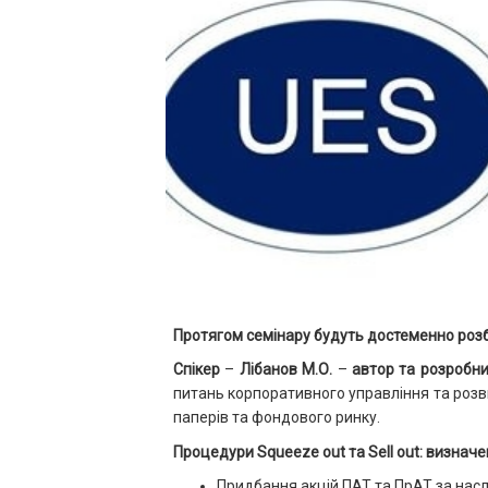
Протягом семінару будуть достеменно розб
Спікер
–
Лібанов М.О.
–
автор та розробн
питань корпоративного управління та розви
паперів та фондового ринку.
Процедури Squeeze out та Sell out: визначе
Придбання акцій ПАТ та ПрАТ за насл