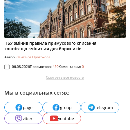
НБУ змінив правила примусового списання
коштів: що зміниться для боржників
Автор:
Лента от Протокола
06.08.2026
Просмотров:
450
Коментарии:
0
Смотреть все новости
Мы в социальных сетях:
page
group
telegram
viber
youtube