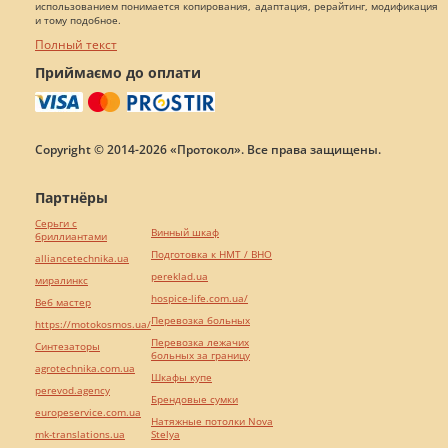
использованием понимается копирования, адаптация, рерайтинг, модификация
и тому подобное.
Полный текст
Приймаємо до оплати
Copyright © 2014-2026 «Протокол». Все права защищены.
Партнёры
Серьги с
Винный шкаф
бриллиантами
Подготовка к НМТ / ВНО
alliancetechnika.ua
pereklad.ua
миралинкс
hospice-life.com.ua/
Веб мастер
Перевозка больных
https://motokosmos.ua/
Перевозка лежачих
Синтезаторы
больных за границу
agrotechnika.com.ua
Шкафы купе
perevod.agency
Брендовые сумки
europeservice.com.ua
Натяжные потолки Nova
mk-translations.ua
Stelya