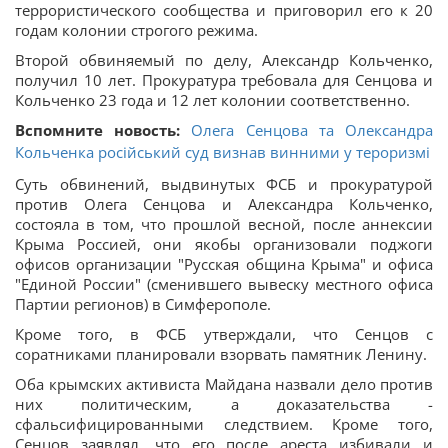
террористического сообщества и приговорил его к 20
годам колонии строгого режима.
Второй обвиняемый по делу, Александр Кольченко,
получил 10 лет. Прокуратура требовала для Сенцова и
Кольченко 23 года и 12 лет колонии соответственно.
Вспомните новость:
Олега Сенцова та Олександра
Кольченка російський суд визнав винними у тероризмі
Суть обвинений, выдвинутых ФСБ и прокуратурой
против Олега Сенцова и Александра Кольченко,
состояла в том, что прошлой весной, после аннексии
Крыма Россией, они якобы организовали поджоги
офисов организации "Русская община Крыма" и офиса
"Единой России" (сменившего вывеску местного офиса
Партии регионов) в Симферополе.
Кроме того, в ФСБ утверждали, что Сенцов с
соратниками планировали взорвать памятник Ленину.
Оба крымских активиста Майдана назвали дело против
них политическим, а доказательства -
сфальсифицированными следствием. Кроме того,
Сенцов заявлял, что его после ареста избивали и