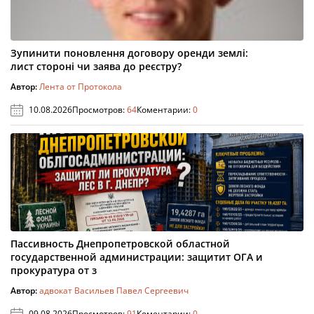
Зупинити поновлення договору оренди землі:
лист стороні чи заява до реєстру?
Автор:
Лента от Протокола
10.08.2026
Просмотров:
64
Коментарии:
0
Пассивность Днепропетровской областной
государственной администрации: защитит ОГА и
прокуратура от з
Автор:
адвокат Васильев Павел Сергеевич
09.08.2026
Просмотров:
91
Коментарии:
0