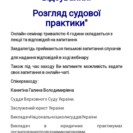
Розгляд судової
практики"
Онлайн-семінар тривалістю 4 години складається з
лекціі та відповідей на запитання.
Заздалегідь приймаються письмові запитання слухачів
для надання відповідей в ході вебінару.
Також під час заходу Ви матимете можливість задати
своє запитання в онлайн-чаті.
Спікерзаходу :
Канигіна Галина Володимирівна
Суддя Верховного Суду України.
Заслужений юрист України.
ВикладачНаціональноїшколисуддівУкраїни.
Викладач в юридичних практикумах
організованихпровіднимикомпаніями.