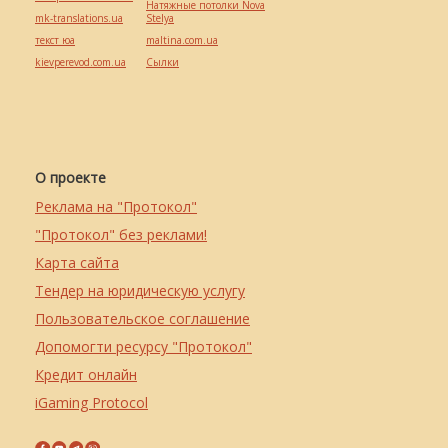
Натяжные потолки Nova
mk-translations.ua
Stelya
текст юа
maltina.com.ua
kievperevod.com.ua
Cылки
О проекте
Реклама на "Протокол"
"Протокол" без реклами!
Карта сайта
Тендер на юридическую услугу
Пользовательское соглашение
Допомогти ресурсу "Протокол"
Кредит онлайн
iGaming Protocol