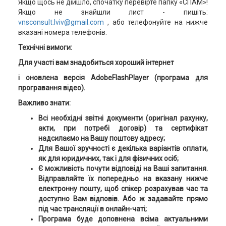
Якщо щось не дійшло, спочатку перевірте папку «СПАМ»!
Якщо не знайшли лист - пишіть:
vnsconsult.lviv@gmail.com
, або телефонуйте на нижче
вказані номера телефонів.
Технічні вимоги:
Для участі вам знадобиться хороший інтернет
і оновлена версія AdobeFlashPlayer (програма для
програвання відео).
Важливо знати:
Всі необхідні звітні документи (оригінал рахунку,
акти, при потребі договір) та сертифікат
надсилаємо на Вашу поштову адресу;
Для Вашої зручності є декілька варіантів оплати,
як для юридичних, так і для фізичних осіб;
Є можливість почути відповіді на Ваші запитання.
Відправляйте їх попередньо на вказану нижче
електронну пошту, щоб спікер розрахував час та
доступно Вам відповів. Або ж задавайте прямо
під час трансляції в онлайн-чаті;
Програма буде доповнена всіма актуальними