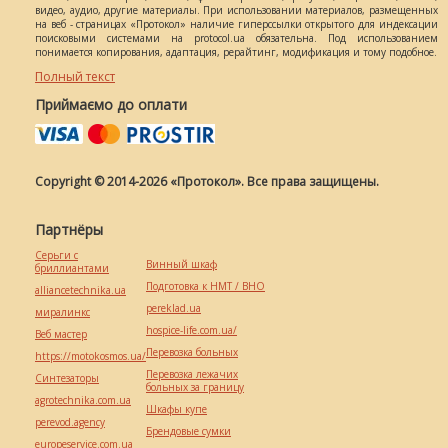
видео, аудио, другие материалы. При использовании материалов, размещенных
на веб - страницах «Протокол» наличие гиперссылки открытого для индексации
поисковыми системами на protocol.ua обязательна. Под использованием
понимается копирования, адаптация, рерайтинг, модификация и тому подобное.
Полный текст
Приймаємо до оплати
Copyright © 2014-2026 «Протокол». Все права защищены.
Партнёры
Серьги с
Винный шкаф
бриллиантами
Подготовка к НМТ / ВНО
alliancetechnika.ua
pereklad.ua
миралинкс
hospice-life.com.ua/
Веб мастер
Перевозка больных
https://motokosmos.ua/
Перевозка лежачих
Синтезаторы
больных за границу
agrotechnika.com.ua
Шкафы купе
perevod.agency
Брендовые сумки
europeservice.com.ua