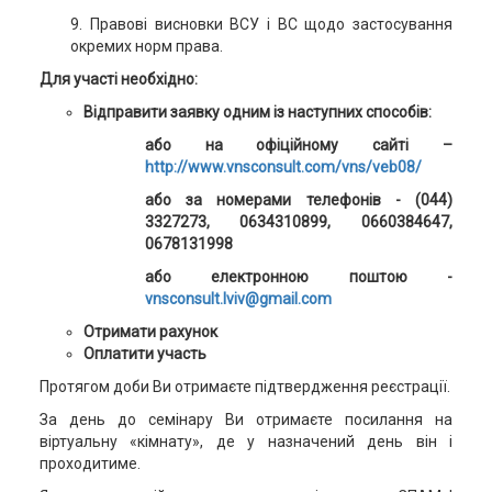
9. Правові висновки ВСУ і ВС щодо застосування
окремих норм права.
Для участі необхідно:
Відправити заявку одним із наступних способів:
або на офіційному сайті –
http://www.vnsconsult.com/vns/veb08/
або за номерами телефонів
- (044)
3327273
,
0634310899, 0660384647,
0678131998
або електронною поштою -
vnsconsult.lviv@gmail.com
Отримати рахунок
Оплатити участь
Протягом доби Ви отримаєте підтвердження реєстрації.
За день до семінару Ви отримаєте посилання на
віртуальну «кімнату», де у назначений день він і
проходитиме.