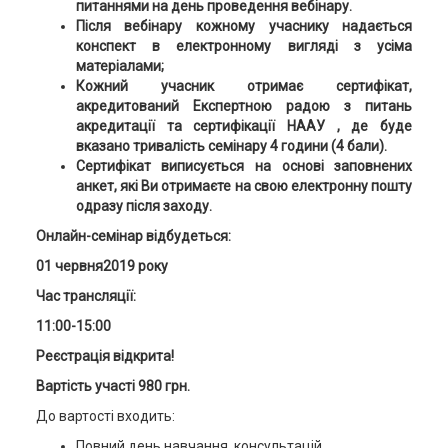
питаннями на день проведення вебінару.
Після вебінару кожному учаснику надається
конспект в електронному вигляді з усіма
матеріалами;
Кожний учасник отримає сертифікат,
акредитований Експертною радою з питань
акредитації та сертифікації НААУ , де буде
вказано тривалість семінару 4 години (4 бали).
Сертифікат виписується на основі заповнених
анкет, які Ви отримаєте на свою електронну пошту
одразу після заходу.
Онлайн-семінар відбудеться:
01 червня2019 року
Час трансляції:
11:00-15:00
Реєстрація відкрита!
Вартість участі 980 грн
.
До вартості входить:
Повний день навчання, консультацій