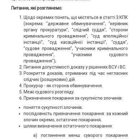
Питання, які розглянемо:
Щодо окремих понять, що містяться в статті 3 КПК
(зокрема: "державне обвинувачення", "керівник
органу прокуратури", "слідчий суддя", "сторони
кримінального провадження", "суд апеляційної
інстанції", "суд касаційної інстанції", "суддя",
"судове провадження", "учасники кримінального
провадження", "учасники судового
провадження");
Питання допустимості доказу у рішеннях ВСУ і ВС.
Розкриття доказів, отриманих під час негласних
слідчих (розшукових) дій.
Прокурор - як сторона обвинувачення.
Межі судового розгляду.
Призначення покарання за сукупністю злочинів:
поняття сукупності злочинів;
послідовність призначення покарання: за кожний
злочин окремо, остаточне покарання;
шляхи визначення остаточного покарання:
а) поглинення менш суворого покарання