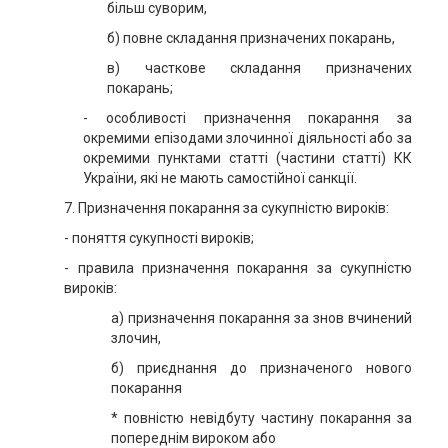
більш суворим,
б) повне складання призначених покарань,
в) часткове складання призначених
покарань;
- особливості призначення покарання за
окремими епізодами злочинної діяльності або за
окремими пунктами статті (частини статті) КК
України, які не мають самостійної санкції.
7. Призначення покарання за сукупністю вироків:
- поняття сукупності вироків;
- правила призначення покарання за сукупністю
вироків:
а) призначення покарання за знов вчинений
злочин,
б) приєднання до призначеного нового
покарання
* повністю невідбуту частину покарання за
попереднім вироком або