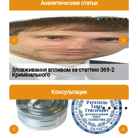
Аналитические статьи
2026-08-04
2
Зловживання впливом за статтею 369-2
Пе
Кримінального
пі
Консультации
2026-08-05
2