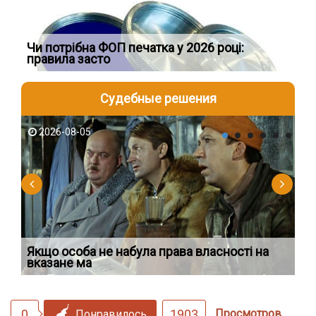
яти
Чи потрібна ФОП печатка у 2026 році:
Шт
правила засто
лі
Судебные решения
2026-08-05
2
Якщо особа не набула права власності на
Ді
вказане ма
по
0
1903
Просмотров
Понравилось