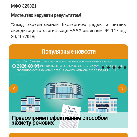
МФО 325321
Мистецтво керувати результатом!
*Захід акредитований Експертною радою з питань
акредитації та сертифікації НААУ рішенням № 147 від
30/10/2018р.
Популярные новости
2026-08-05
2
Правомірним і ефективним способом
Су
захисту речових
ча