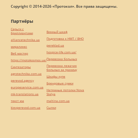
Copyright © 2014-2026 «Протокол». Все права защищены.
Партнёры
Серьги с
Винный шкаф
бриллиантами
Подготовка к НМТ / ВНО
alliancetechnika.ua
pereklad.ua
миралинкс
hospice-life.com.ua/
Веб мастер
Перевозка больных
https://motokosmos.ua/
Перевозка лежачих
Синтезаторы
больных за границу
agrotechnika.com.ua
Шкафы купе
perevod.agency
Брендовые сумки
europeservice.com.ua
Натяжные потолки Nova
mk-translations.ua
Stelya
текст юа
maltina.com.ua
kievperevod.com.ua
Cылки