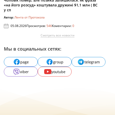
Чоловік помер, але позика залишилася: як фраза
«на його розсуд» коштувала дружині $1,1 млн ( ВС
у сп
Автор:
Лента от Протокола
05.08.2026
Просмотров:
546
Коментарии:
0
Смотреть все новости
Мы в социальных сетях:
page
group
telegram
viber
youtube