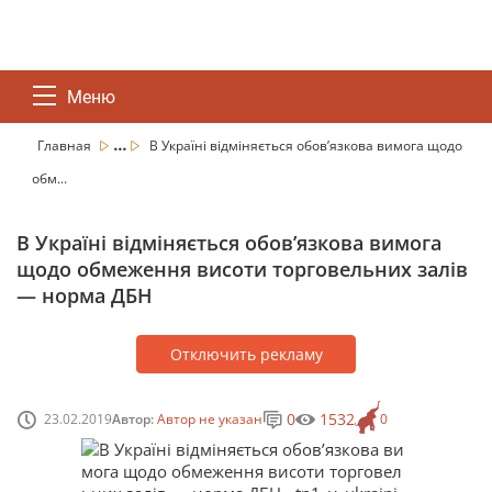
Меню
...
Главная
В Україні відміняється обов’язкова вимога щодо
обм...
В Україні відміняється обов’язкова вимога
щодо обмеження висоти торговельних залів
— норма ДБН
Отключить рекламу
0
1532
23.02.2019
Автор:
Автор не указан
0