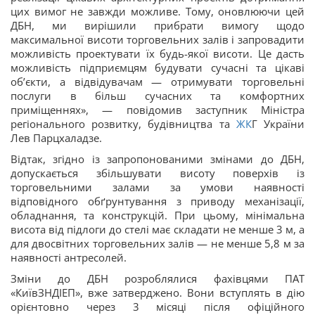
цих вимог не завжди можливе. Тому, оновлюючи цей
ДБН, ми вирішили прибрати вимогу щодо
максимальної висоти торговельних залів і запровадити
можливість проектувати їх будь-якої висоти. Це дасть
можливість підприємцям будувати сучасні та цікаві
об’єкти, а відвідувачам — отримувати торговельні
послуги в більш сучасних та комфортних
приміщеннях», — повідомив заступник Міністра
регіонального розвитку, будівництва та
ЖК
Г України
Лев Парцхаладзе.
Відтак, згідно із запропонованими змінами до ДБН,
допускається збільшувати висоту поверхів із
торговельними залами за умови наявності
відповідного обґрунтування з приводу механізації,
обладнання, та конструкцій. При цьому, мінімальна
висота від підлоги до стелі має складати не менше 3 м, а
для двосвітних торговельних залів — не менше 5,8 м за
наявності антресолей.
Зміни до ДБН розроблялися фахівцями ПАТ
«КиївЗНДІЕП», вже затверджено. Вони вступлять в дію
орієнтовно через 3 місяці після офіційного