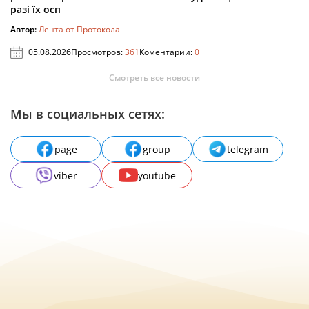
разі їх осп
Автор:
Лента от Протокола
05.08.2026
Просмотров:
361
Коментарии:
0
Смотреть все новости
Мы в социальных сетях:
page
group
telegram
viber
youtube