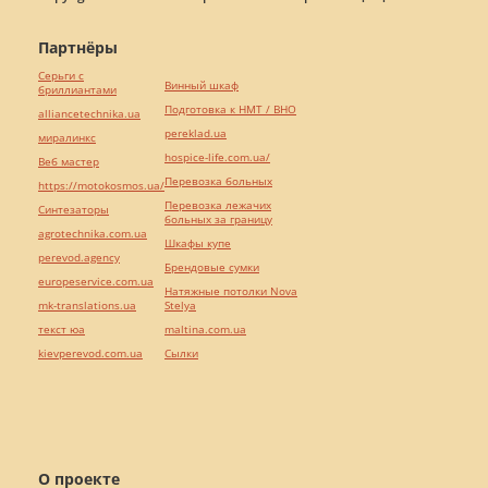
Партнёры
Серьги с
Винный шкаф
бриллиантами
Подготовка к НМТ / ВНО
alliancetechnika.ua
pereklad.ua
миралинкс
hospice-life.com.ua/
Веб мастер
Перевозка больных
https://motokosmos.ua/
Перевозка лежачих
Синтезаторы
больных за границу
agrotechnika.com.ua
Шкафы купе
perevod.agency
Брендовые сумки
europeservice.com.ua
Натяжные потолки Nova
mk-translations.ua
Stelya
текст юа
maltina.com.ua
kievperevod.com.ua
Cылки
О проекте