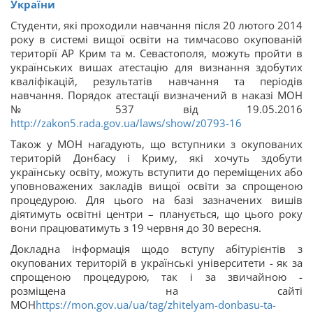
України
Студенти, які проходили навчання після 20 лютого 2014
року в системі вищої освіти на тимчасово окупованій
території АР Крим та м. Севастополя, можуть пройти в
українських вишах атестацію для визнання здобутих
кваліфікацій, результатів навчання та періодів
навчання. Порядок атестації визначений в наказі МОН
№ 537 від 19.05.2016
http://zakon5.rada.gov.ua/laws/show/z0793-16
Також у МОН нагадують, що вступники з окупованих
територій Донбасу і Криму, які хочуть здобути
українську освіту, можуть вступити до переміщених або
уповноважених закладів вищої освіти за спрощеною
процедурою. Для цього на базі зазначених вишів
діятимуть освітні центри – планується, що цього року
вони працюватимуть з 19 червня до 30 вересня.
Докладна інформація щодо вступу абітурієнтів з
окупованих територій в українські університети - як за
спрощеною процедурою, так і за звичайною -
розміщена на сайті
МОН
https://mon.gov.ua/ua/tag/zhitelyam-donbasu-ta-