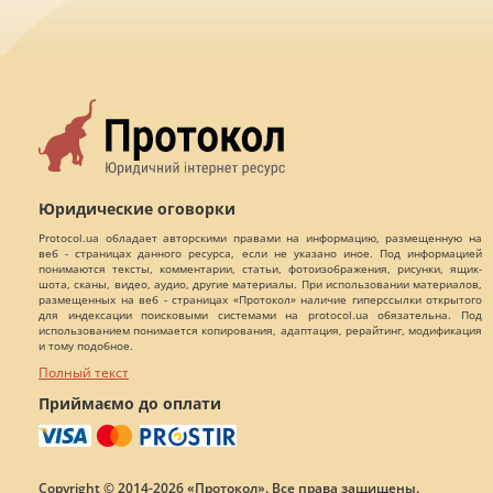
Юридические оговорки
Protocol.ua обладает авторскими правами на информацию, размещенную на
веб - страницах данного ресурса, если не указано иное. Под информацией
понимаются тексты, комментарии, статьи, фотоизображения, рисунки, ящик-
шота, сканы, видео, аудио, другие материалы. При использовании материалов,
размещенных на веб - страницах «Протокол» наличие гиперссылки открытого
для индексации поисковыми системами на protocol.ua обязательна. Под
использованием понимается копирования, адаптация, рерайтинг, модификация
и тому подобное.
Полный текст
Приймаємо до оплати
Copyright © 2014-2026 «Протокол». Все права защищены.