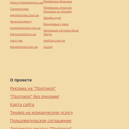
Перевозка больных
https://motokosmos.ua/
Перевозка лежачих
Синтезаторы
больных за границу
agrotechnika.com.ua
Шкафы купе
perevod.agency
Брендовые сумки
europeservice.com.ua
Натяжные потолки Nova
mk-translations.ua
Stelya
текст юа
maltina.com.ua
kievperevod.com.ua
Cылки
О проекте
Реклама на "Протокол"
"Протокол" без реклами!
Карта сайта
Тендер на юридическую услугу
Пользовательское соглашение
Допомогти ресурсу "Протокол"