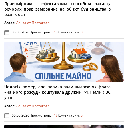
Правомірним і ефективним способом захисту
речових прав замовника на об’єкт будівництва в
разі їх осп
Автор:
Лента от Протокола
05.08.2026
Просмотров:
343
Коментарии:
0
Чоловік помер, але позика залишилася: як фраза
«на його розсуд» коштувала дружині $1,1 млн ( ВС
у сп
Автор:
Лента от Протокола
05.08.2026
Просмотров:
418
Коментарии:
0