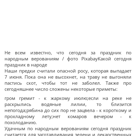
Не всем известно, что сегодня за праздник по
народным верованиям / фото PixabayКакой сегодня
праздник в народе
Наши предки считали опасной росу, которая выпадает
7 июня. Пока она не высохнет, на траву не выгоняли
пастись скот, чтобы тот не заболел. Также про
сегодняшнее число сложены некоторые приметы:
гром гремит - к жаркому июлю;если на реке не
раскрылись водяные лилии, то близится
непогода;рябина до сих пор не зацвела - к короткому и
прохладному лету;нет комаров вечером - к
похолоданию.
Удачным по народным верованиям сегодня праздник
считается для заготавливания зелени и лекарственных