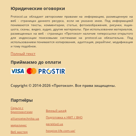
Юридические оговорки
Protocol.ua обладает авторскими правами на информацию, размещенную на
веб - страницах данного ресурса, если не указано иное. Под информацией
понимаются тексты, комментарии, статьи, фотоизображения, рисунки, ящик-
шота, сканы, видео, аудио, другие материалы. При использовании материалов,
размещенных на веб - страницах «Протокол» наличие гиперссылки открытого
для индексации поисковыми системами на protocol.ua обязательна. Под
использованием понимается копирования, адаптация, рерайтинг, модификация
и тому подобное.
Полный текст
Приймаємо до оплати
Copyright © 2014-2026 «Протокол». Все права защищены.
Партнёры
Серьги с
Винный шкаф
бриллиантами
Подготовка к НМТ / ВНО
alliancetechnika.ua
pereklad.ua
миралинкс
hospice-life.com.ua/
Веб мастер