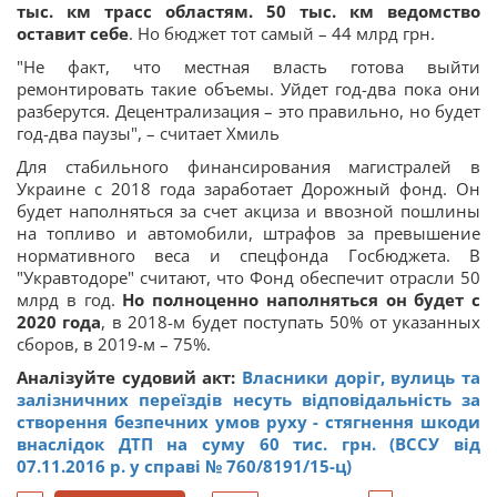
тыс. км трасс областям. 50 тыс. км ведомство
оставит себе
. Но бюджет тот самый – 44 млрд грн.
"Не факт, что местная власть готова выйти
ремонтировать такие объемы. Уйдет год-два пока они
разберутся. Децентрализация – это правильно, но будет
год-два паузы", – считает Хмиль
Для стабильного финансирования магистралей в
Украине с 2018 года заработает Дорожный фонд. Он
будет наполняться за счет акциза и ввозной пошлины
на топливо и автомобили, штрафов за превышение
нормативного веса и спецфонда Госбюджета. В
"Укравтодоре" считают, что Фонд обеспечит отрасли 50
млрд в год.
Но полноценно наполняться он будет с
2020 года
, в 2018-м будет поступать 50% от указанных
сборов, в 2019-м – 75%.
Аналізуйте судовий акт:
Власники доріг, вулиць та
залізничних переїздів несуть відповідальність за
створення безпечних умов руху - стягнення шкоди
внаслідок ДТП на суму 60 тис. грн. (ВССУ від
07.11.2016 р. у справі № 760/8191/15-ц)