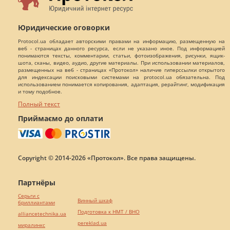
Юридические оговорки
Protocol.ua обладает авторскими правами на информацию, размещенную на
веб - страницах данного ресурса, если не указано иное. Под информацией
понимаются тексты, комментарии, статьи, фотоизображения, рисунки, ящик-
шота, сканы, видео, аудио, другие материалы. При использовании материалов,
размещенных на веб - страницах «Протокол» наличие гиперссылки открытого
для индексации поисковыми системами на protocol.ua обязательна. Под
использованием понимается копирования, адаптация, рерайтинг, модификация
и тому подобное.
Полный текст
Приймаємо до оплати
Copyright © 2014-2026 «Протокол». Все права защищены.
Партнёры
Серьги с
Винный шкаф
бриллиантами
Подготовка к НМТ / ВНО
alliancetechnika.ua
pereklad.ua
миралинкс