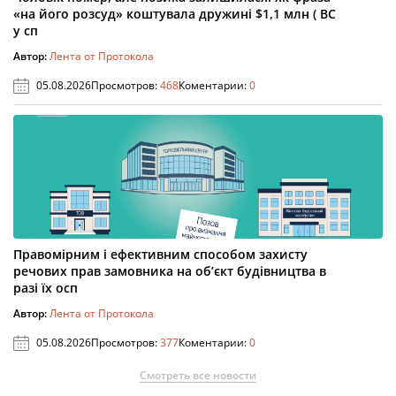
«на його розсуд» коштувала дружині $1,1 млн ( ВС
у сп
Автор:
Лента от Протокола
05.08.2026
Просмотров:
468
Коментарии:
0
Правомірним і ефективним способом захисту
речових прав замовника на об’єкт будівництва в
разі їх осп
Автор:
Лента от Протокола
05.08.2026
Просмотров:
377
Коментарии:
0
Смотреть все новости