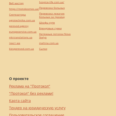
hospice-life.com.ua/
Веб мастер
Перевозка больных
https://motokosmos.ua/
Перевозка лежачих
Синтезаторы
больных за границу
agrotechnika.com.ua
Шкафы купе
perevod.agency
Брендовые сумки
europeservice.com.ua
Натяжные потолки Nova
mk-translations.ua
Stelya
текст юа
maltina.com.ua
kievperevod.com.ua
Cылки
О проекте
Реклама на "Протокол"
"Протокол" без реклами!
Карта сайта
Тендер на юридическую услугу
Пользовательское соглашение