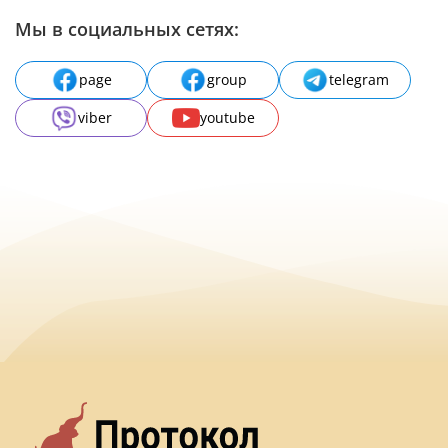
Мы в социальных сетях:
page
group
telegram
viber
youtube