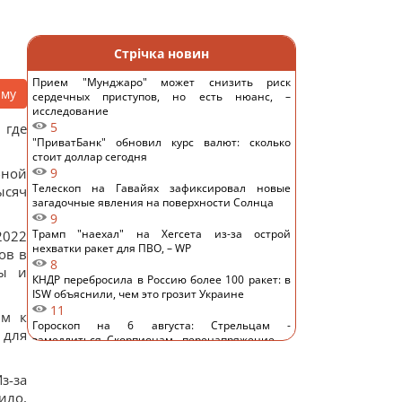
Стрічка новин
Прием "Мунджаро" может снизить риск
аму
сердечных приступов, но есть нюанс, –
исследование
5
 где
"ПриватБанк" обновил курс валют: сколько
стоит доллар сегодня
бной
9
Телескоп на Гавайях зафиксировал новые
ысяч
загадочные явления на поверхности Солнца
9
Трамп "наехал" на Хегсета из-за острой
2022
нехватки ракет для ПВО, – WP
ов в
8
ты и
КНДР перебросила в Россию более 100 ракет: в
ISW объяснили, чем это грозит Украине
11
ым к
Гороскоп на 6 августа: Стрельцам -
 для
замедлиться, Скорпионам - перенапряжение
13
6 августа: церковный праздник сегодня, какая
з-за
примета в Яблочный Спас обещает счастье
ило,
54