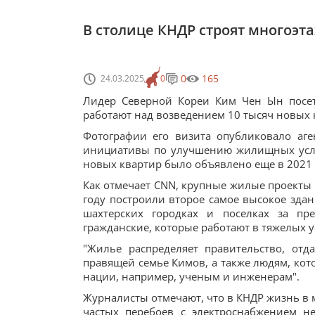
В столице КНДР строят многоэт
0
165
24.03.2025
0
Лидер Северной Кореи Ким Чен Ын посет
работают над возведением 10 тысяч новых 
Фотографии его визита опубликовало аге
инициативы по улучшению жилищных усло
новых квартир было объявлено еще в 2021 
Как отмечает CNN, крупные жилые проекты 
году построили второе самое высокое здан
шахтерских городках и поселках за пр
гражданские, которые работают в тяжелых 
"Жилье распределяет правительство, отд
правящей семье Кимов, а также людям, кот
нации, например, ученым и инженерам".
Журналисты отмечают, что в КНДР жизнь в 
частых перебоев с электроснабжением н