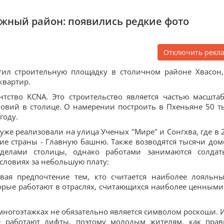
ажный район: появились редкие фото
Отключить рекл
ил строительную площадку в столичном районе Хвасон,
квартир.
нтство KCNA. Это строительство является частью масшта
вий в столице. О намерении построить в Пхеньяне 50 т
году.
уже реализовали на улица Ученых "Мире" и Сонгхва, где в 
ие страны - Главную башню. Также возводятся тысячи дом
еделами столицы, однако работами занимаются солда
условиях за небольшую плату:
авая предпочтение тем, кто считается наиболее лояльн
орые работают в отраслях, считающихся наиболее ценными
многоэтажках не обязательно является символом роскоши. И
е работают лифты, поэтому молодым жителям, как прав