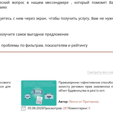
еский вопрос в нашем мессенджере , который поможет В
виях
уетесь с ним через экран, чтобы получить услугу, Вам не нуж
получите самое выгодное предложение
 проблемы по фильтрам, показателям и рейтингу
Смотреть все но
сового
Правомірним і ефективним способ
ься для
захисту речових прав замовника 
об’єкт будівництва в разі їх осп
Автор:
Лента от Протокола
05.08.2026
Просмотров:
281
Коментарии:
0