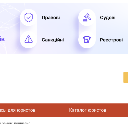
исы для юристов
Каталог юристов
район: появилис...