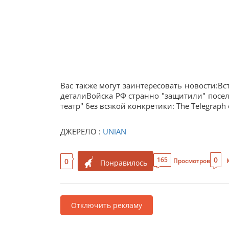
Вас также могут заинтересовать новости:В
деталиВойска РФ странно "защитили" посел
театр" без всякой конкретики: The Telegrap
ДЖЕРЕЛО :
UNIAN
0
165
0
Просмотров
Понравилось
Отключить рекламу