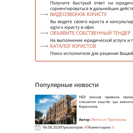
Получите быстрый ответ на юридич
сориентироваться в дальнейших дейст
ВИДЕОЗВОНОК ЮРИСТУ
Вы видите своего юриста и консультир
идти к юристу в офис
ОБЪЯВИТЕ СОБСТВЕННЫЙ ТЕНДЕР
На выполнение юридической услуги и 
КАТАЛОГ ЮРИСТОВ
Поиск исполнителя для решения Вашей
Популярные новости
НБУ змінив правила приму
списання коштів: що змінит
боржників
Автор:
Лента от Протокола
06.08.2026
Просмотров:
46
Коментарии:
0