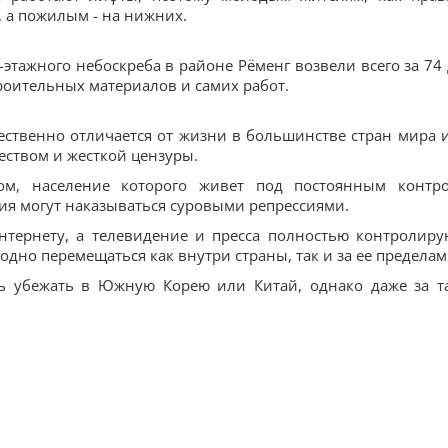
, а пожилым - на нижних.
-этажного небоскреба в районе Рёменг возвели всего за 74 
роительных материалов и самих работ.
ественно отличается от жизни в большинстве стран мира и
еством и жесткой цензуры.
вом, население которого живет под постоянным контр
ия могут наказываться суровыми репрессиями.
нтернету, а телевидение и пресса полностью контролиру
бодно перемещаться как внутри страны, так и за ее пределам
ь убежать в Южную Корею или Китай, однако даже за т