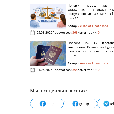
Чоловік помер, але п
залишилася: як фраза «н
розсуд» коштувала дружині $1,
ВС у сп
Автор:
Лента от Протокола
05.08.2026
Просмотров:
368
Коментарии:
0
Паспорт РФ як підстав
звільнення: Верховний Суд с
рішення про поновлення пос
на ро
Автор:
Лента от Протокола
04.08.2026
Просмотров:
358
Коментарии:
0
Мы в социальных сетях:
page
group
te