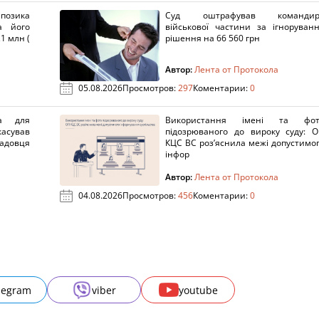
озика
Суд оштрафував командир
а його
військової частини за ігноруван
1 млн (
рішення на 66 560 грн
Автор:
Лента от Протокола
05.08.2026
Просмотров:
297
Коментарии:
0
а для
Використання імені та фот
касував
підозрюваного до вироку суду: 
адовця
КЦС ВС роз’яснила межі допустимо
інфор
Автор:
Лента от Протокола
04.08.2026
Просмотров:
456
Коментарии:
0
legram
viber
youtube