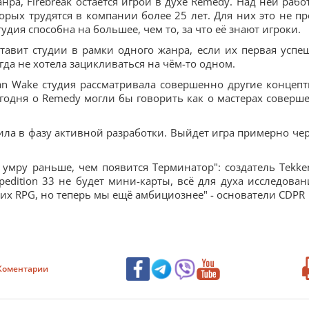
нра, Firebreak остаётся игрой в духе Remedy. Над ней рабо
орых трудятся в компании более 25 лет. Для них это не пр
удия способна на большее, чем то, за что её знают игроки.
ставит студии в рамки одного жанра, если их первая успе
гда не хотела зацикливаться на чём-то одном.
an Wake студия рассматривала совершенно другие концепт
егодня о Remedy могли бы говорить как о мастерах соверш
пила в фазу активной разработки. Выйдет игра примерно чер
Я умру раньше, чем появится Терминатор": создатель Tekke
xpedition 33 не будет мини-карты, всё для духа исследован
их RPG, но теперь мы ещё амбициознее" - основатели CDPR
Коментарии