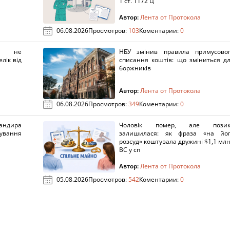
1 ст. 1172 Ц
Автор:
Лента от Протокола
06.08.2026
Просмотров:
103
Коментарии:
0
х не
НБУ змінив правила примусово
лік від
списання коштів: що зміниться д
боржників
Автор:
Лента от Протокола
06.08.2026
Просмотров:
349
Коментарии:
0
ндира
Чоловік помер, але позик
рування
залишилася: як фраза «на йо
розсуд» коштувала дружині $1,1 млн
ВС у сп
Автор:
Лента от Протокола
05.08.2026
Просмотров:
542
Коментарии:
0