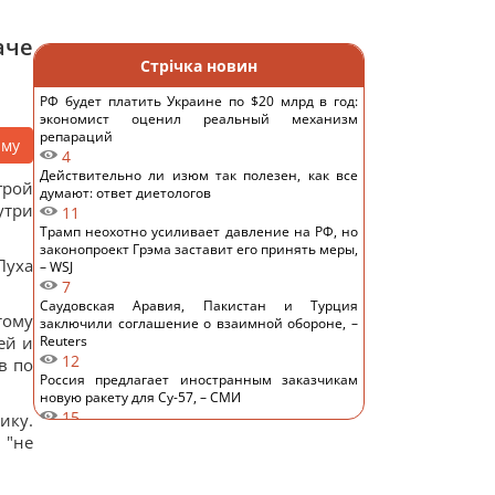
аче
Стрічка новин
РФ будет платить Украине по $20 млрд в год:
экономист оценил реальный механизм
репараций
аму
4
Действительно ли изюм так полезен, как все
грой
думают: ответ диетологов
утри
11
Трамп неохотно усиливает давление на РФ, но
законопроект Грэма заставит его принять меры,
Пуха
– WSJ
7
Саудовская Аравия, Пакистан и Турция
тому
заключили соглашение о взаимной обороне, –
ей и
Reuters
12
в по
Россия предлагает иностранным заказчикам
новую ракету для Су-57, – СМИ
15
ику.
Старый монитор еще рано выбрасывать: как
 "не
использовать его повторно с пользой
14
Одна фраза мгновенно поставит на место