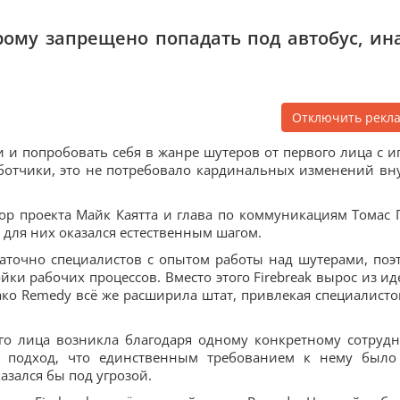
орому запрещено попадать под автобус, ин
Отключить рекл
и попробовать себя в жанре шутеров от первого лица с и
зработчики, это не потребовало кардинальных изменений вн
ор проекта Майк Каятта и глава по коммуникациям Томас 
 для них оказался естественным шагом.
таточно специалистов с опытом работы над шутерами, поэ
йки рабочих процессов. Вместо этого Firebreak вырос из ид
о Remedy всё же расширила штат, привлекая специалисто
го лица возникла благодаря одному конкретному сотрудн
о подход, что единственным требованием к нему было
казался бы под угрозой.