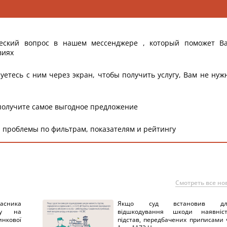
еский вопрос в нашем мессенджере , который поможет В
виях
уетесь с ним через экран, чтобы получить услугу, Вам не нуж
получите самое выгодное предложение
 проблемы по фильтрам, показателям и рейтингу
Смотреть все но
ника
Якщо суд встановив дл
нку на
відшкодування шкоди наявніс
нкової
підстав, передбачених приписами 