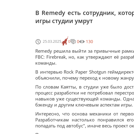
В Remedy есть сотрудник, кот
игры студии умрут
0
130
25.03.2025
0
Remedy решила выйти за привычные рамки 
FBC: Firebreak, но, как утверждают её ра
команды.
В интервью Rock Paper Shotgun геймдирект
объяснили, почему переход к новому жанру
По словам Каятты, в студии уже было дос
процесс разработки не потребовал перестро
навыков уже существующей команды. Однак
бэкенду и другим ключевым аспектам игры.
Интересно, что основа механики от перво
Разработчикам настолько понравился ег
попадать под автобус", иначе весь проект о