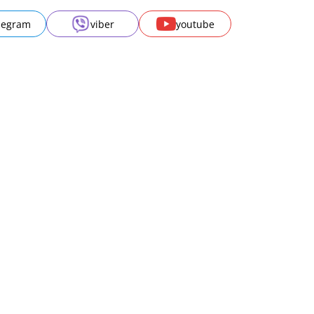
legram
viber
youtube