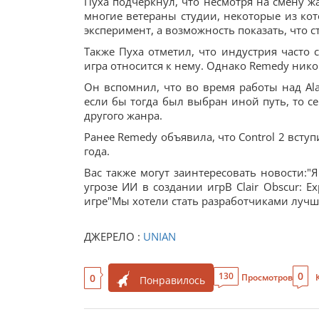
Пуха подчеркнул, что несмотря на смену жа
многие ветераны студии, некоторые из кот
эксперимент, а возможность показать, что ст
Также Пуха отметил, что индустрия часто 
игра относится к нему. Однако Remedy нико
Он вспомнил, что во время работы над Al
если бы тогда был выбран иной путь, то с
другого жанра.
Ранее Remedy объявила, что Control 2 всту
года.
Вас также могут заинтересовать новости:"
угрозе ИИ в создании игрВ Clair Obscur: E
игре"Мы хотели стать разработчиками лучш
ДЖЕРЕЛО :
UNIAN
0
130
0
Просмотров
Понравилось