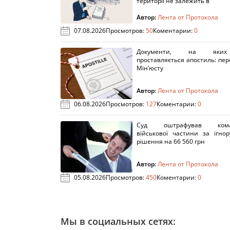
території не залежить в
Автор:
Лента от Протокола
07.08.2026
Просмотров:
50
Коментарии:
0
Документи, на яки
проставляється апостиль: пере
Мін’юсту
Автор:
Лента от Протокола
06.08.2026
Просмотров:
127
Коментарии:
0
Суд оштрафував кома
військової частини за ігно
рішення на 66 560 грн
Автор:
Лента от Протокола
05.08.2026
Просмотров:
450
Коментарии:
0
Мы в социальных сетях: