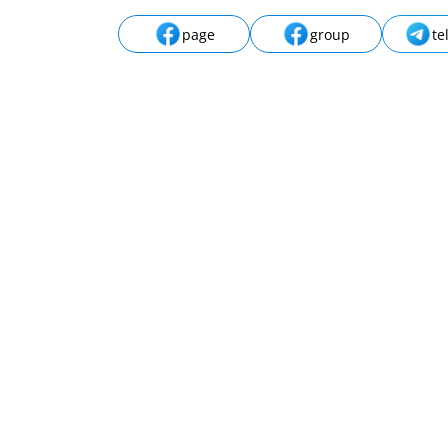
page
group
te