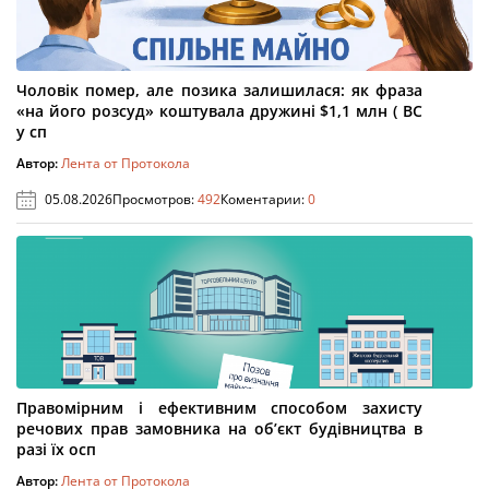
Чоловік помер, але позика залишилася: як фраза
«на його розсуд» коштувала дружині $1,1 млн ( ВС
у сп
Автор:
Лента от Протокола
05.08.2026
Просмотров:
492
Коментарии:
0
Правомірним і ефективним способом захисту
речових прав замовника на об’єкт будівництва в
разі їх осп
Автор:
Лента от Протокола