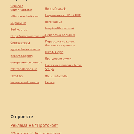
Серьги с
Винный шкаф
бриллиантами
Подготовка к НМТ / ВНО
alliancetechnika.ua
pereklad.ua
миралинкс
hospice-life.com.ua/
Веб мастер
Перевозка больных
https://motokosmos.ua/
Перевозка лежачих
Синтезаторы
больных за границу
agrotechnika.com.ua
Шкафы купе
perevod.agency
Брендовые сумки
europeservice.com.ua
Натяжные потолки Nova
mk-translations.ua
Stelya
текст юа
maltina.com.ua
kievperevod.com.ua
Cылки
О проекте
Реклама на "Протокол"
"Протокол" без реклами!