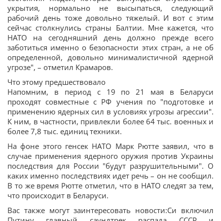
укрытия, нормально не высыпаться, следующий
рабочий день тоже довольно тяжелый. И вот с этим
сейчас столкнулись страны Балтии. Мне кажется, что
НАТО на сегодняшний день должно прежде всего
заботиться именно о безопасности этих стран, а не об
определенной, довольно минималистичной ядерной
угрозе", – отметил Крамаров.
Что этому предшествовало
Напомним, в период с 19 по 21 мая в Беларуси
проходят совместные с РФ учения по "подготовке и
применению ядерных сил в условиях угрозы агрессии".
К ним, в частности, привлекли более 64 тыс. военных и
более 7,8 тыс. единиц техники.
На фоне этого генсек НАТО Марк Рютте заявил, что в
случае применения ядерного оружия против Украины
последствия для России "будут разрушительными". О
каких именно последствиях идет речь – он не сообщил.
В то же время Рютте отметил, что в НАТО следят за тем,
что происходит в Беларуси.
Вас также могут заинтересовать новости:Си включил
Путину главный саундтрек распада СССР и