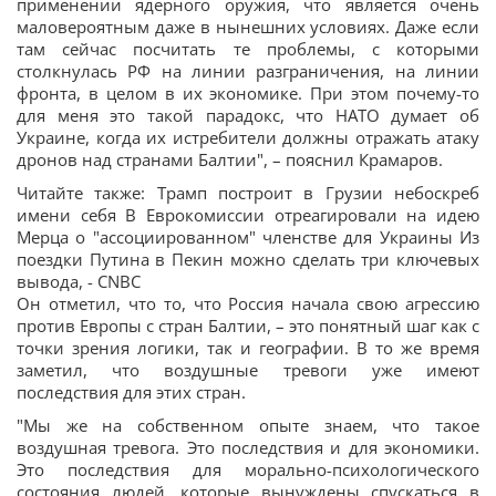
применении ядерного оружия, что является очень
маловероятным даже в нынешних условиях. Даже если
там сейчас посчитать те проблемы, с которыми
столкнулась РФ на линии разграничения, на линии
фронта, в целом в их экономике. При этом почему-то
для меня это такой парадокс, что НАТО думает об
Украине, когда их истребители должны отражать атаку
дронов над странами Балтии", – пояснил Крамаров.
Читайте также: Трамп построит в Грузии небоскреб
имени себя В Еврокомиссии отреагировали на идею
Мерца о "ассоциированном" членстве для Украины Из
поездки Путина в Пекин можно сделать три ключевых
вывода, - CNBC
Он отметил, что то, что Россия начала свою агрессию
против Европы с стран Балтии, – это понятный шаг как с
точки зрения логики, так и географии. В то же время
заметил, что воздушные тревоги уже имеют
последствия для этих стран.
"Мы же на собственном опыте знаем, что такое
воздушная тревога. Это последствия и для экономики.
Это последствия для морально-психологического
состояния людей, которые вынуждены спускаться в