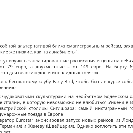
особной альтернативой ближнемагистральным рейсам, заяв
акие же низкие, как на авиабилеты".
гут изучить запланированные расписания и цены на веб-с
от 79 евро, а двухместные – от 149 евро. На борту б
еста для велосипедов и инвалидных колясок.
 к бесплатному клубу Early Bird, чтобы быть в курсе собы
ованию.
 с чудаковатыми скульптурами на необъятном Боденском о
е Италии, в которую невозможно не влюбиться Уикенд в В
 австрийской столицы Сигишоара: самый инстаграмный г
унарожные поезда в Европе
ратор Eurostar анонсировал запуск новых рейсов из Лон
Германия) и Женеву (Швейцария). Однако воплотить эти п
о лет.