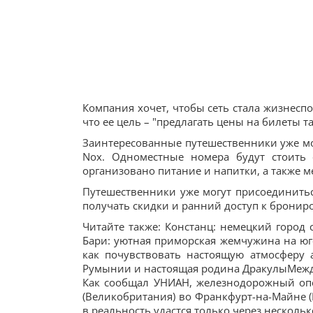
Компания хочет, чтобы сеть стала жизнесп
что ее цель – "предлагать цены на билеты т
Заинтересованные путешественники уже мо
Nox. Одноместные номера будут стоить 
организовано питание и напитки, а также м
Путешественники уже могут присоединиться
получать скидки и ранний доступ к бронир
Читайте также: Констанц: немецкий город
Бари: уютная приморская жемчужина на юг
как почувствовать настоящую атмосферу
Румынии и настоящая родина ДракулыМежд
Как сообщал УНИАН, железнодорожный опе
(Великобритания) во Франкфурт-на-Майне (
в реальность удастся только через нескольк