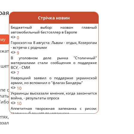
рая
Стрічка новин
Бюджетный выбор: назван главный
автомобильный бестселлер в Европе
0
аму
Гороскоп на 8 августа: Львам - отдых, Козерогам
- встреча с родными
ожат
9
В уголовном деле рынка "Столичный"
материалами стали сообщения о поддержке
ишет
ВСУ, - СМИ
7
Навроцкий заявил о поддержке украинской
армии, но вспомнил о "флагах Бандеры"
10
пе с
Украинцы высказали мнение, когда закончится
лать
война, - результаты опроса
Тибо
10
Аппетитная творожная запеканка с рисом:
старинный рецепт по-украински
тях,
11
азал
Дантес показался с новой возлюбленной (фото)
12