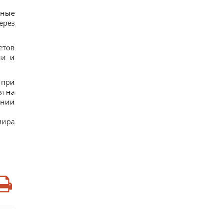
тные
ерез
етов
ии и
 при
я на
ании
мира