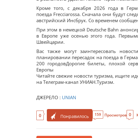
Кроме того, с декабря 2026 года в Гер
поезда Frecciarossa. Сначала они будут сл
австрийский Инсбрук. Со временем сообщен
При этом в немецкой Deutsche Bahn анонс
в Европе уже осенью этого года. Первы
Швейцарии.
Вас также могут заинтересовать новост
планировании пересадок на поезда в Герма
200 городовДорогие билеты, плохой се
Европы
Читайте свежие новости туризма, ищите ид
на Телеграм-канал УНИАН.Туризм.
ДЖЕРЕЛО :
UNIAN
0
159
0
Просмотров
Понравилось