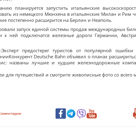
манию планируется запустить итальянские высокоскорос
едовать из немецкого Мюнхена в итальянские Милан и Рим ч
ие постепенно расширится на Берлин и Неаполь.
ировали запуск единой системы продаж международных бил
ми к ней подключатся железные дороги Германии, Австр
и:Эксперт предостерег туристов от популярной ошибки
нииКонкурент Deutsche Bahn объявил о планах расширитьс
рвис: названы лучшие и худшие железнодорожные комп
еи для путешествий и смотрите живописные фото со всего 
Коментарии