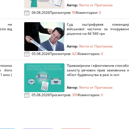
Автор:
Лента от Протокола
06.08.2026
Просмотров:
90
Коментарии:
0
х не
Суд оштрафував командир
лік від
військової частини за ігноруван
рішення на 66 560 грн
Автор:
Лента от Протокола
05.08.2026
Просмотров:
423
Коментарии:
0
озика
Правомірним і ефективним способ
а його
захисту речових прав замовника 
1 млн (
об’єкт будівництва в разі їх осп
Автор:
Лента от Протокола
05.08.2026
Просмотров:
399
Коментарии:
0