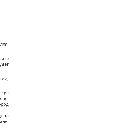
сотрудничество с Китаем и РФ, – Bloomberg
18
Одна настройка, которую стоит изменить всем
владельцам новых телевизоров
18
Ученые нашли отпечатки пальцев на керамике
возрастом 8000 лет: что их удивило
17
Украина ставит Путина на предвыборные часы,
ляя,
- Newsweek
14
Такое оружие есть только в нескольких странах:
айте
Зеленский о создании украинской баллистики
удет
17
тий,
зере
ене:
ород
дона
ланы