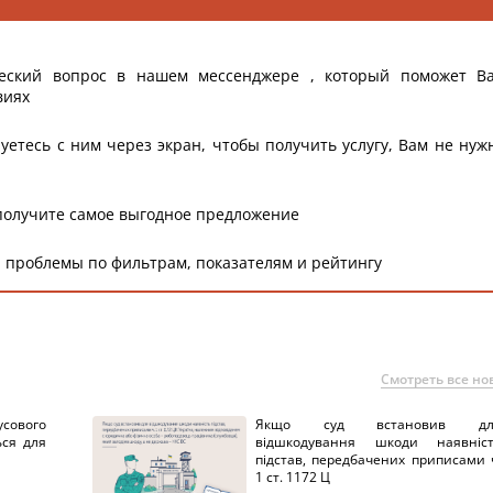
еский вопрос в нашем мессенджере , который поможет В
виях
уетесь с ним через экран, чтобы получить услугу, Вам не нуж
получите самое выгодное предложение
 проблемы по фильтрам, показателям и рейтингу
Смотреть все но
сового
Якщо суд встановив дл
ься для
відшкодування шкоди наявніс
підстав, передбачених приписами 
1 ст. 1172 Ц