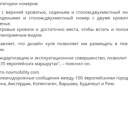
категории номеров:
 с верхней кроватью, сиденьем и столом;двухместный ло
иденьями и столом;двухместный номер с двумя кроват
енье.
етровые кровати и достаточно места, чтобы встать и поло
с панорамным видом.
авляет, что дизайн купе позволяет им размещать в пое
ры.
стандартизацию и эксплуатационное совершенство, позволит
35 европейских маршрутах", – пояснил он.
то noxmobility.com
железнодорожные сообщения между 100 европейскими горо
она, Амстердам, Копенгаген, Варшава, Будапешт и Рим.