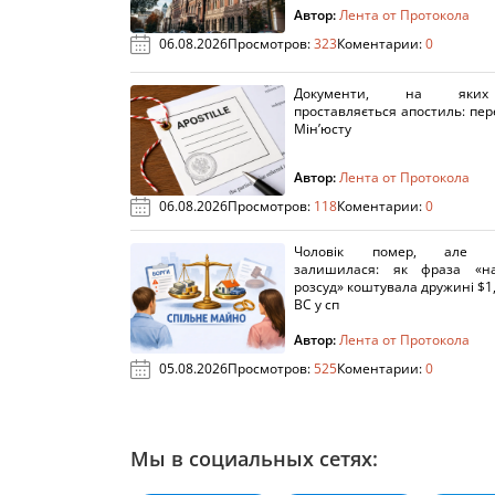
Автор:
Лента от Протокола
06.08.2026
Просмотров:
323
Коментарии:
0
Документи, на яки
проставляється апостиль: пере
Мін’юсту
Автор:
Лента от Протокола
06.08.2026
Просмотров:
118
Коментарии:
0
Чоловік помер, але п
залишилася: як фраза «н
розсуд» коштувала дружині $1,
ВС у сп
Автор:
Лента от Протокола
05.08.2026
Просмотров:
525
Коментарии:
0
Мы в социальных сетях: