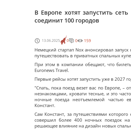
В Европе хотят запустить сет
соединит 100 городов
0
159
13.06.2025
0
Немецкий стартап Nox анонсировал запуск 
путешествовать в приватных спальных купе
При этом в компании обещают, что билеты
Euronews Travel.
Первые рейсы хотят запустить уже в 2027 го
"Спать, пока поезд везет вас по Европе, – 
незнакомцами, кровати тесные, и это част
ночные поезда неотъемлемой частью ев
Констант.
Сам Констант, за путешествиями которого
совершил более 400 ночных поездок на 
решающее влияние на дизайн новых спальн