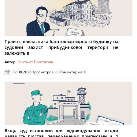
Право співвласника багатоквартирного будинку на
судовий захист прибудинкової території не
залежить в
Автор:
Лента от Протокола
07.08.2026
Просмотров:
80
Коментарии:
0
Якщо суд встановив для відшкодування шкоди
наявність підстав, передбачених приписами ч. 1