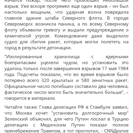
начался пожар, после чего произошел небольшой
взрыв. Уже вскоре прогремел еще один взрыв – он был
настолько мощным, что ударная волна повредила
главное здание штаба Северного флота. В городе
Североморск возникла паника, а по всему Северному
флоту объявили тревогу и выдали предупреждение о
химической угрозе. Командование даже выделило
судно для сбития ракет, которые могли полететь на
город в результате детонации.
"Изолированные хранилища с ядерными
боеприпасами уцелели чудом, но установить это
удалось только после завершения взрывов 17 мая 1984
года. Подсчеты показали, что во время взрывов было
потеряно всего 320 крылатых и 580 зенитных ракет.
Официальное число погибших составило два человека,
фактическое число могло быть значительно больше", –
говорится в материале.
Читайте также: Глава делегации РФ в Стамбуле заявил,
что Москва хочет "установить долгосрочный мир"
Зеленский объяснил, для чего Путин послал в Турцию
делегацию с Мединским Путин показал полное
пренебрежение Трампом, а тот проглотил, - CNNДругие