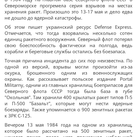
Североморске прогремела серия взрывов на местах
хранения ракет. Произошло это 13-17 мая и дело едва
не дошло до ядерной катастрофы.
Об этом пишет украинский ресурс Defense Express.
Отмечается, что тогда взорвались несколько сотен
единиц ракетного вооружения. Северный флот потерял
свою боеспособность фактически на полгода, ведь
корабли и береговые службы остались без боезапаса.
Точная причина инцидента до сих пор неизвестна. По
одной из версий, взрывы могли произойти из-за
окурка, брошенного одним из военнослужащих
охраны. Как рассказывает польское издание Portal
Militarny, одним из главных хранилищ боеприпасов для
Северного флота СССР тогда была база в губе
"Окольная". Там хранили 400 крылатых ракет типов П-5
и П-500 "Базальт", которые могут нести ядерные
боезаряды. Также упоминается о 900 зенитных ракетах
к ЗРК С-125.
Вечером 13 мая 1984 года на одном из хранилищ,
которое было рассчитано на 500 зенитных ракет,