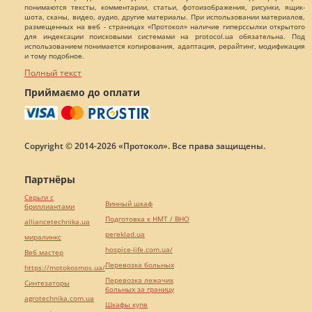
понимаются тексты, комментарии, статьи, фотоизображения, рисунки, ящик-
шота, сканы, видео, аудио, другие материалы. При использовании материалов,
размещенных на веб - страницах «Протокол» наличие гиперссылки открытого
для индексации поисковыми системами на protocol.ua обязательна. Под
использованием понимается копирования, адаптация, рерайтинг, модификация
и тому подобное.
Полный текст
Приймаємо до оплати
Copyright © 2014-2026 «Протокол». Все права защищены.
Партнёры
Серьги с
Винный шкаф
бриллиантами
Подготовка к НМТ / ВНО
alliancetechnika.ua
pereklad.ua
миралинкс
hospice-life.com.ua/
Веб мастер
Перевозка больных
https://motokosmos.ua/
Перевозка лежачих
Синтезаторы
больных за границу
agrotechnika.com.ua
Шкафы купе