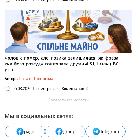
Чоловік помер, але позика залишилася: як фраза
«на його розсуд» коштувала дружині $1,1 млн ( ВС
у сп
Автор:
Лента от Протокола
05.08.2026
Просмотров:
565
Коментарии:
0
Смотреть все новости
Мы в социальных сетях:
page
group
telegram