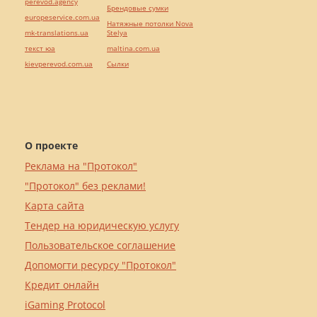
perevod.agency
Брендовые сумки
europeservice.com.ua
Натяжные потолки Nova
mk-translations.ua
Stelya
текст юа
maltina.com.ua
kievperevod.com.ua
Cылки
О проекте
Реклама на "Протокол"
"Протокол" без реклами!
Карта сайта
Тендер на юридическую услугу
Пользовательское соглашение
Допомогти ресурсу "Протокол"
Кредит онлайн
iGaming Protocol