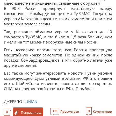
малоизвестные инциденты, связанные с оружием
В 90-х Россия провернула масштабную аферу,
связанную с бомбардировщиками Ту-95МС. Тогда она
украла у Казахстана десятки таких самолетов и при этом
мастерски замела следы.
Так, россияне обманом украли у Казахстана до 40
самолетов Ту-95МС, и это было в 1,5 раза больше, чем
имели на тот момент вооруженные силы России.
Есть несколько версий того, как Россия провернула
масштабную кражу самолетов. По одной из них, после
посадки бомбардировщиков в РФ, обратно летели уже
другие самолеты.
Вас также могут заинтересовать новости:Путин уволил
командующего Сухопутными войсками РФ и отправил
его к ШойгуСтало известно, появится ли госсекретарь
США на переговорах Украины и РФ в Стамбуле
ДЖЕРЕЛО :
UNIAN
0
308
0
Просмотров
Коментарии
Понравилось