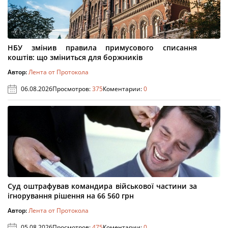
НБУ змінив правила примусового списання
коштів: що зміниться для боржників
Автор:
Лента от Протокола
06.08.2026
Просмотров:
375
Коментарии:
0
Суд оштрафував командира військової частини за
ігнорування рішення на 66 560 грн
Автор:
Лента от Протокола
05.08.2026
Просмотров:
475
Коментарии:
0