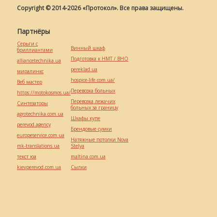
Copyright © 2014-2026 «Протокол». Все права защищены.
Партнёры
Серьги с
Винный шкаф
бриллиантами
Подготовка к НМТ / ВНО
alliancetechnika.ua
pereklad.ua
миралинкс
hospice-life.com.ua/
Веб мастер
Перевозка больных
https://motokosmos.ua/
Перевозка лежачих
Синтезаторы
больных за границу
agrotechnika.com.ua
Шкафы купе
perevod.agency
Брендовые сумки
europeservice.com.ua
Натяжные потолки Nova
mk-translations.ua
Stelya
текст юа
maltina.com.ua
kievperevod.com.ua
Cылки