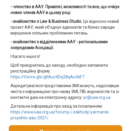
- членство в ААУ. Привілеї, можливості та все, що очікує
нових членів ААУ в цьому році.
- знайомство
з
Law & Business Studio.
Це відносно новий
проєкт ААУ, який об'єднує адвокатів та бізнес заради
вирішення спільних проблемних питань.
- знайомство з відділеннями ААУ - регіональними
осередками Асоціації.
І багато іншого!
Щоб приєднатись до заходу, необхідно заповнити
реєстраційну форму:
https://forms.gle/gKAuvXDq28qAuVkF7
Акредитуватися представники ЗМІ можуть, надіславши
листа з інформацією про назву ЗМІ, ПІБ журналістів та їх
контактні дані на електронну адресу:
pr@uaa.org.ua
Детальна інформація про захід за посиланням:
https://www.uaa.org.ua/forumy-i-zakhody/yarmarok-
proyektiv-aau-2021/