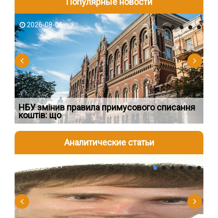
Популярные новости
2026-08-06
2
НБУ змінив правила примусового списання
Як
коштів: що
шк
Аналитические статьи
2026-08-04
2