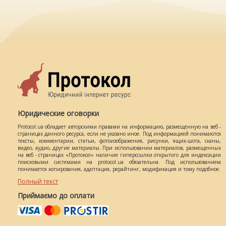
Юридические оговорки
Protocol.ua обладает авторскими правами на информацию, размещенную на веб -
страницах данного ресурса, если не указано иное. Под информацией понимаются
тексты, комментарии, статьи, фотоизображения, рисунки, ящик-шота, сканы,
видео, аудио, другие материалы. При использовании материалов, размещенных
на веб - страницах «Протокол» наличие гиперссылки открытого для индексации
поисковыми системами на protocol.ua обязательна. Под использованием
понимается копирования, адаптация, рерайтинг, модификация и тому подобное.
Полный текст
Приймаємо до оплати