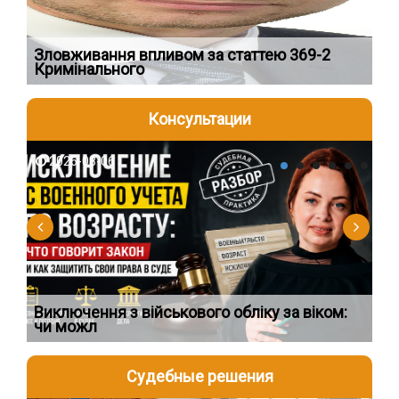
Зловживання впливом за статтею 369-2
Пе
Кримінального
пі
Консультации
2026-08-06
2
Виключення з військового обліку за віком:
Сп
чи можл
ос
Судебные решения