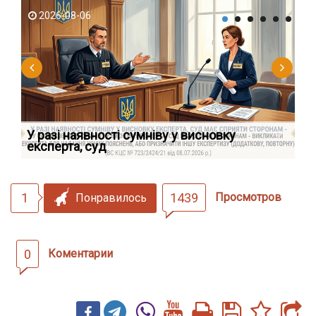
2026-08-06
2
У разі наявності сумніву у висновку
Як
експерта, суд
вк
1
1439
Просмотров
Понравилось
0
Коментарии