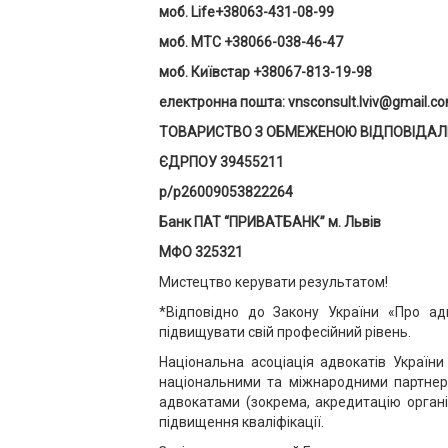
моб. Life+38063-431-08-99
моб. MTC +38066-038-46-47
моб. Київстар +38067-813-19-98
електронна пошта: vnsconsult.lviv@gmail.c
ТОВАРИСТВО З ОБМЕЖЕНОЮ ВІДПОВІДАЛЬ
ЄДРПОУ 39455211
р/р26009053822264
Банк ПАТ “ПРИВАТБАНК” м. Львів
МФО 325321
Мистецтво керувати результатом!
*Відповідно до Закону України «Про адв
підвищувати свій професійний рівень.
Національна асоціація адвокатів України 
національними та міжнародними партнерам
адвокатами (зокрема, акредитацію організ
підвищення кваліфікації.