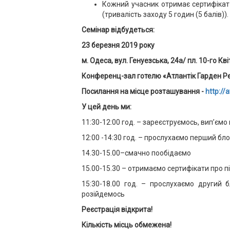
Кожний учасник отримає сертифікат 
(тривалість заходу 5 годин (5 балів)).
Семінар відбудеться:
23 березня 2019 року
м. Одеса,
вул. Генуезська, 24a/ пл. 10-го Кв
Конференц-зал готелю «Атлантік Гарден Р
Посилання на місце розташування -
http://
У цей день ми:
11:30-12:00 год. – зареєструємось, вип’єм
12:00 -14:30 год. – прослухаємо перший бл
14.30-15.00–смачно пообідаємо
15.00-15.30 – отримаємо сертифікати про п
15:30-18.00 год. – прослухаємо другий 
розійдемось
Реєстрація відкрита!
Кількість місць обмежена!