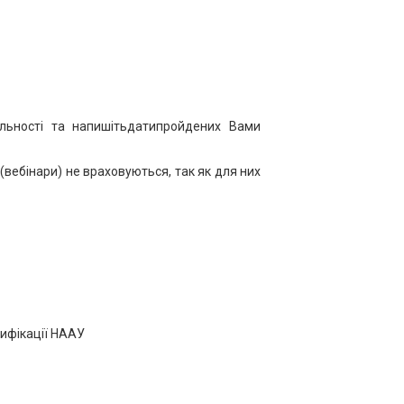
льності та напишітьдатипройдених Вами
(вебінари) не враховуються, так як для них
тифікації НААУ