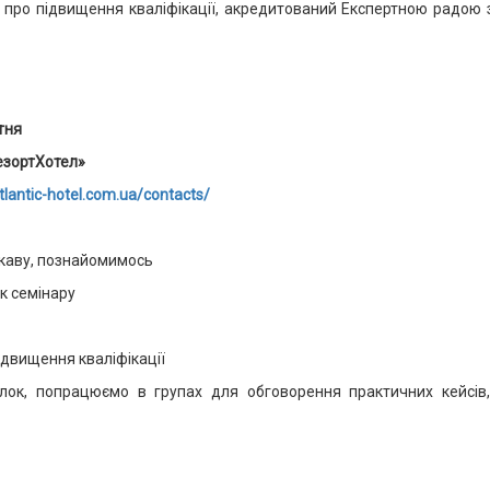
про підвищення кваліфікації, акредитований Експертною радою з
ітня
езортХотел»
atlantic-hotel.com.ua/contacts/
о каву, познайомимось
ок семінару
ідвищення кваліфікації
блок, попрацюємо в групах для обговорення практичних кейсів,