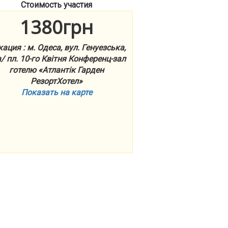
Стоимость участия
1380грн
ация : м. Одеса, вул. Генуезська,
/ пл. 10-го Квітня Конференц-зал
готелю «Атлантік Гарден
РезортХотел»
Показать на карте