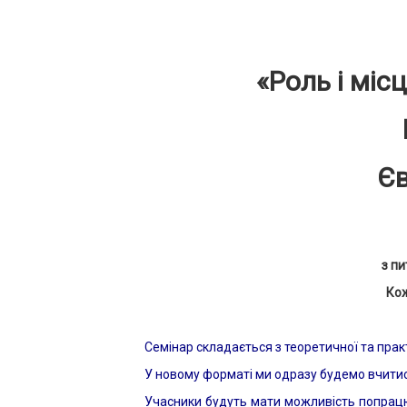
«Р
оль і міс
Єв
з пи
Кож
Семінар складається з теоретичної та прак
У новому форматі ми одразу будемо вчитис
Учасники будуть мати можливість попрацю