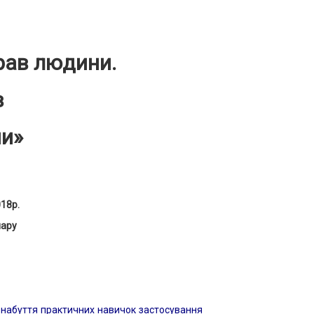
прав людини.
в
ни»
18р.
нару
 набуття практичних навичок застосування