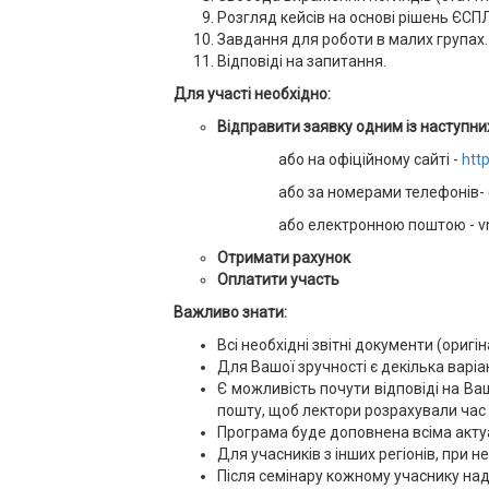
Розгляд кейсів на основі рішень ЄСПЛ
Завдання для роботи в малих групах.
Відповіді на запитання.
Для участі необхідно:
Відправити заявку одним із наступних
або на офіційному сайті -
htt
або за номерами телефонів- 
або електронною поштою - vn
Отримати рахунок
Оплатити участь
Важливо знати:
Всі необхідні звітні документи (оригі
Для Вашої зручності є декілька варіан
Є можливість почути відповіді на Ва
пошту, щоб лектори розрахували час 
Програма буде доповнена всіма акту
Для учасників з інших регіонів, при 
Після семінару кожному учаснику над