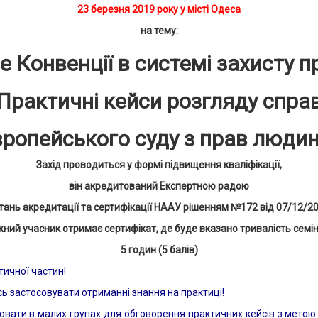
23 березня 2019 року у місті Одеса
на тему:
це Конвенції в системі захисту 
Практичні кейси розгляду спра
ропейського суду з прав люди
Захід проводиться у формі підвищення кваліфікації,
він акредитований Експертною радою
тань акредитації та сертифікації НААУ рішенням №172 від 07/12/20
ний учасник отримає сертифікат, де буде вказано тривалість семі
5
годин (
5
балів)
тичної частин!
ь застосовувати отриманні знання на практиці!
вати в малих групах для обговорення практичних кейсів з метою