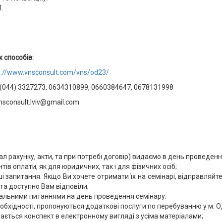
.
 способів:
p://www.vnsconsult.com/vns/od23/
(044) 3327273, 0634310899, 0660384647, 0678131998
sconsult.lviv@gmail.com
нал рахунку, акти, та при потребі договір) видаємо в день проведенн
тів оплати, як для юридичних, так і для фізичних осіб;
ші запитання. Якщо Ви хочете отримати їх на семінарі, відправля
та доступно Вам відповіли;
альними питаннями на день проведення семінару.
необхідності, пропонуються додаткові послуги по перебуванню у м. 
ається конспект в електронному вигляді з усіма матеріалами;