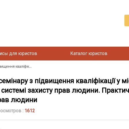
исы для юристов
Каталог юристов
ищення кваліфік...
мінару з підвищення кваліфікації у міс
в системі захисту прав людини. Практи
прав людини
осмотров :
1612