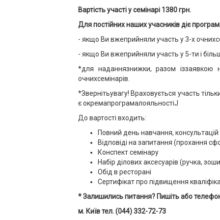
Вартість участі у семінарі 1380 грн
.
Для постійних наших учасників діє програм
- якщо Ви вжеприйняли участь у 3-х очнихс
- якщо Ви вжеприйняли участь у 5-ти і біл
*для наданнязнижки, разом іззаявкою 
очнихсемінарів.
*Звернітьувагу! Враховується участь тільк
є окремапрограмалояльностіJ
До вартості входить:
Повний день навчання, консультацій
Відповіді на запитання (прохання с
Конспект семінару
Набір ділових аксесуарів (ручка, зош
Обід в ресторані
Сертифікат про підвищення кваліфіка
* Залишились питання? Пишіть або телефон
м. Київ тел. (044) 332-72-73