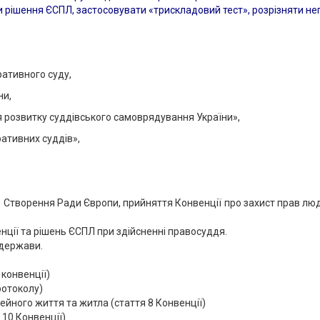
 рішення ЄСПЛ, застосовувати «трискладовий тест», розрізняти не
ативного суду,
ни,
я розвитку суддівського самоврядування України»,
ративних суддів»,
 Створення Ради Європи, прийняття Конвенції про захист прав лю
нції та рішень ЄСПЛ при здійсненні правосуддя.
 держави.
 конвенції)
ротоколу)
ейного життя та житла (стаття 8 Конвенції)
10 Конвенції) .