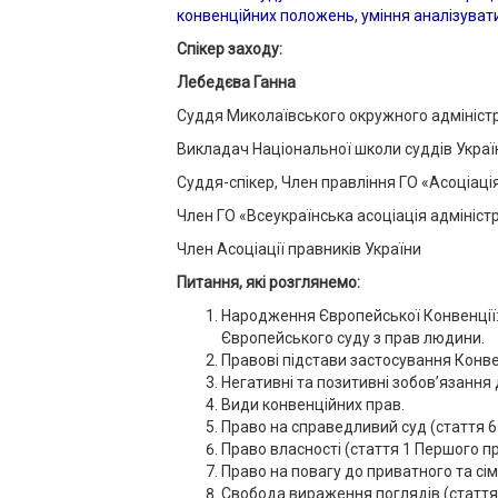
конвенційних положень, уміння аналізувати
Спікер заходу:
Лебедєва Ганна
Суддя Миколаївського окружного адміністр
Викладач Національної школи суддів Украї
Суддя-спікер, Член правління ГО «Асоціаці
Член ГО «Всеукраїнська асоціація адмініст
Член Асоціації правників України
Питання, які розглянемо:
Народження Європейської Конвенції:
Європейського суду з прав людини.
Правові підстави застосування Конве
Негативні та позитивні зобов’язання
Види конвенційних прав.
Право на справедливий суд (стаття 6
Право власності (стаття 1 Першого п
Право на повагу до приватного та сім
Свобода вираження поглядів (стаття 