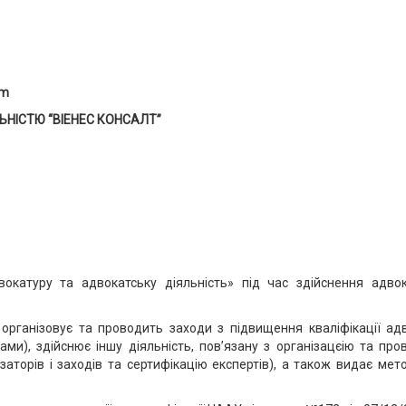
om
НІСТЮ “ВІЕНЕС КОНСАЛТ”
окатуру та адвокатську діяльність» під час здійснення адвок
організовує та проводить заходи з підвищення кваліфікації адво
и), здійснює іншу діяльність, пов’язану з організацєію та про
аторів і заходів та сертифікацію експертів), а також видає мет