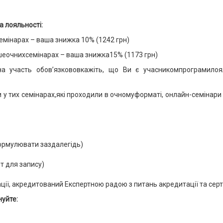
а лояльності:
емінарах – ваша знижка 10% (1242 грн)
ьшеочнихсемінарах – ваша знижка15% (1173 грн)
на участь обов’язкововкажіть, що Ви є учасникомпрограмилоя
и у тих семінарах,які проходили в очномуформаті, онлайн-семінари 
формулювати заздалегідь)
ит для запису)
ції, акредитований Експертною радою з питань акредитації та сер
уйте: