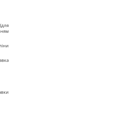
(для
нням
ліни
авка
авки