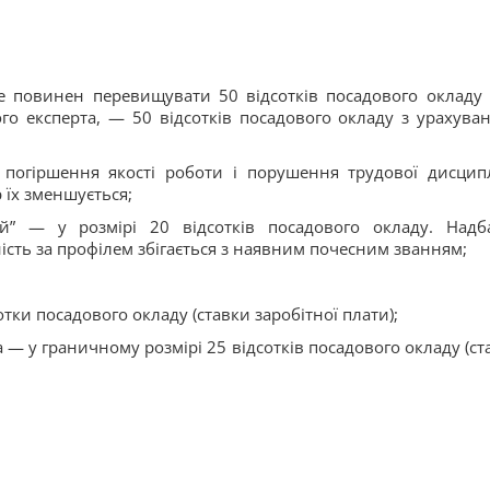
 повинен перевищувати 50 відсотків посадового окладу 
ого експерта, — 50 відсотків посадового окладу з урахува
 погіршення якості роботи і порушення трудової дисцип
 їх зменшується;
й” — у розмірі 20 відсотків посадового окладу. Надб
ість за профілем збігається з наявним почесним званням;
тки посадового окладу (ставки заробітної плати);
а — у граничному розмірі 25 відсотків посадового окладу (ст