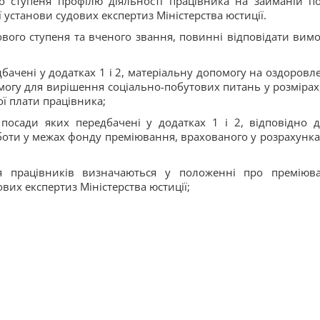
о ступеня профілю діяльності працівника на займаній по
установи судових експертиз Міністерства юстиції.
вого ступеня та вченого звання, повинні відповідати вимо
бачені у додатках 1 і 2, матеріальну допомогу на оздоровл
омогу для вирішення соціально-побутових питань у розмірах
ї плати працівника;
посади яких передбачені у додатках 1 і 2, відповідно д
оботи у межах фонду преміювання, врахованого у розрахунка
я працівників визначаються у положенні про преміюв
вих експертиз Міністерства юстиції;