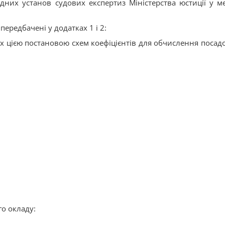
дних установ судових експертиз Міністерства юстиції у м
ередбачені у додатках 1 і 2:
х цією постановою схем коефіцієнтів для обчислення посад
го окладу: