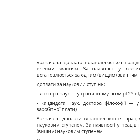
Зазначена доплата встановлюється праців
вченим званням. За наявності у зазна
встановлюється за одним (вищим) званням;
доплати за науковий ступінь:
- доктора наук — у граничному розмірі 25 ві
- кандидата наук, доктора філософії — у
заробітної плати).
Зазначені доплати встановлюються праців
науковим ступенем. За наявності у праців
(вищим) науковим ступенем.