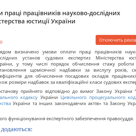
 праці працівників науково-дослідних
стерства юстиції України
Отключить рекл
0
ядом визначено умови оплати праці працівників наук
слідних установ судових експертиз Міністерства юст
раїни, у тому числі порядок обчислення стажу роботи
тановлення щомісячної надбавки за вислугу років, с
ефіцієнтів для обчислення посадових окладів працівникі
кож розміри надбавок за кваліфікаційні класи судових експер
станову прийнято відповідно до вимог Закону України 
ального кодексу
України
Цивільного процесуального код
нства
України та інших законодавчих актів» та Закону Укр
го функціонування експертного забезпечення правосуддя.
 додаються: