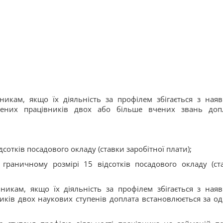
никам, якщо їх діяльність за профілем збігається з ная
чених працівників двох або більше вчених звань доп
дсотків посадового окладу (ставки заробітної плати);
 граничному розмірі 15 відсотків посадового окладу (ст
никам, якщо їх діяльність за профілем збігається з ная
ників двох наукових ступенів доплата встановлюється за о