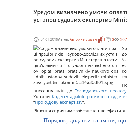
Урядом визначено умови оплати
установ судових експертиз Міні
0
307
04.01.2019
Автор:
Автор не указан
1
Ур
до
Ук
вс
ко
та
По
внесення змін до
Господарського процесу
України
Кодексу адміністративного судочи
“
Про судову експертизу
”.
Рішення сприятиме забезпеченню ефективно
Порядок, додатки та зміни, що