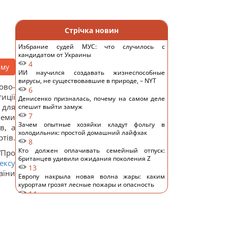
Стрічка новин
Избрание судей МУС: что случилось с
кандидатом от Украины
4
аму
ИИ научился создавать жизнеспособные
вирусы, не существовавшие в природе, – NYT
ово-
6
иції
Денисенко призналась, почему на самом деле
 для
спешит выйти замуж
7
хеми
Зачем опытные хозяйки кладут фольгу в
в, а
холодильник: простой домашний лайфхак
тів.
8
Кто должен оплачивать семейный отпуск:
“Про
британцев удивили ожидания поколения Z
ексу
13
аїни
Европу накрыла новая волна жары: каким
курортам грозят лесные пожары и опасность
14
"Смело и мужественно": СМИ раскрыли, кто
спас украинский самолет от дрона в Лейпциге
13