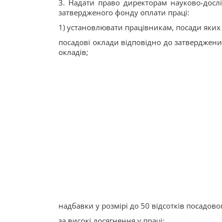
3. Надати право директорам науково-дослі
затвердженого фонду оплати праці:
1) установлювати працівникам, посади яких п
посадові оклади відповідно до затверджени
окладів;
надбавки у розмірі до 50 відсотків посадово
за високі досягнення у праці;