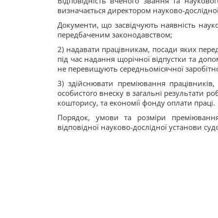
Відповідність вченого звання та науковог
визначається директором науково-дослідної 
Документи, що засвідчують наявність науко
передбаченим законодавством;
2) надавати працівникам, посади яких перед
під час надання щорічної відпустки та доп
не перевищують середньомісячної заробітно
3) здійснювати преміювання працівників, 
особистого внеску в загальні результати р
кошторису, та економії фонду оплати праці.
Порядок, умови та розміри преміюванн
відповідної науково-дослідної установи судо