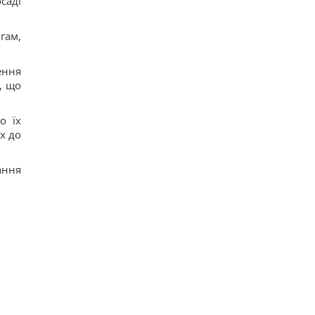
саді
гам,
ення
, що
о їх
х до
ання