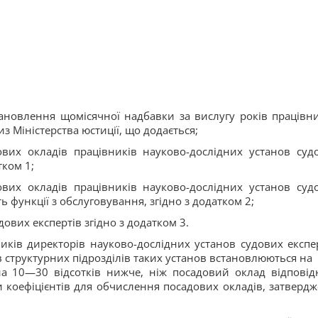
ановлення щомісячної надбавки за вислугу років працівн
з Міністерства юстиції, що додається;
ових окладів працівників науково-дослідних установ суд
тком 1;
ових окладів працівників науково-дослідних установ суд
ь функції з обслуговування, згідно з додатком 2;
дових експертів згідно з додатком 3.
ників директорів науково-дослідних установ судових експе
ів структурних підрозділів таких установ встановлюються на
на 10—30 відсотків нижче, ніж посадовий оклад відповід
 коефіцієнтів для обчислення посадових окладів, затвердж