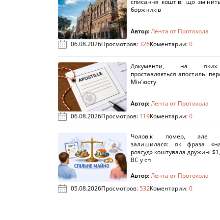
списання коштів: що змінит
боржників
Автор:
Лента от Протокола
06.08.2026
Просмотров:
326
Коментарии:
0
Документи, на яки
проставляється апостиль: пере
Мін’юсту
Автор:
Лента от Протокола
06.08.2026
Просмотров:
119
Коментарии:
0
Чоловік помер, але п
залишилася: як фраза «н
розсуд» коштувала дружині $1,
ВС у сп
Автор:
Лента от Протокола
05.08.2026
Просмотров:
532
Коментарии:
0