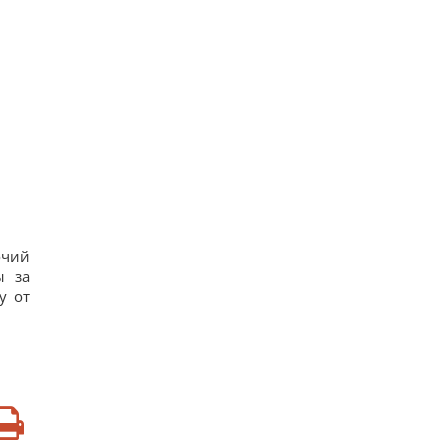
очий
ы за
у от