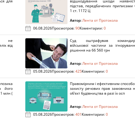
ься для
відшкодування шкоди наявніс
підстав, передбачених приписами 
1 ст. 1172 Ц
Автор:
Лента от Протокола
06.08.2026
Просмотров:
90
Коментарии:
0
х не
Суд оштрафував командир
лік від
військової частини за ігноруван
рішення на 66 560 грн
Автор:
Лента от Протокола
05.08.2026
Просмотров:
425
Коментарии:
0
озика
Правомірним і ефективним способ
а його
захисту речових прав замовника 
1 млн (
об’єкт будівництва в разі їх осп
Автор:
Лента от Протокола
05.08.2026
Просмотров:
401
Коментарии:
0