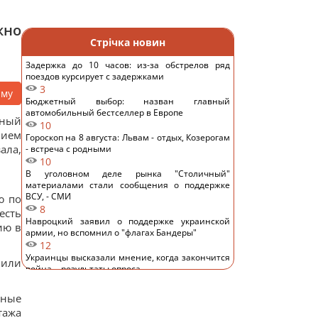
жно
Стрічка новин
Задержка до 10 часов: из-за обстрелов ряд
поездов курсирует с задержками
3
аму
Бюджетный выбор: назван главный
автомобильный бестселлер в Европе
нный
10
нием
Гороскоп на 8 августа: Львам - отдых, Козерогам
ала,
- встреча с родными
10
В уголовном деле рынка "Столичный"
материалами стали сообщения о поддержке
ВСУ, - СМИ
ю по
8
есть
Навроцкий заявил о поддержке украинской
ию в
армии, но вспомнил о "флагах Бандеры"
12
Украинцы высказали мнение, когда закончится
 или
война, - результаты опроса
12
Аппетитная творожная запеканка с рисом:
нные
старинный рецепт по-украински
тажа
13