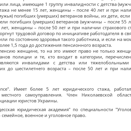
 или лица, имеющие 1 группу инвалидности с детства (муж
стажа не менее 15 лет, женщины – после 40 лет и при нал
(мужья) погибших (умерших) ветеранов войны, их дети, если
тели погибших (умерших) ветеранов (мужчины – после 55 л
 лет, женщины – после 50 лет и при наличии страхового с
оргнут трудовой договор по инициативе работодателя в свя
ли по состоянию здоровья такого работника, и если на мо
олее 1,5 года до достижения пенсионного возраста.
а пенсию женщине, то на это имеют право не только женщ
анов полиции и те, кто входит в категории, перечисле
вляются инвалидами с детства или тяжелобольными
их до шестилетнего возраста – после 50 лет и при нал
nce". Имеет более 5 лет юридического стажа, работа
 местного самоуправления. Член Николаевской облас
оциации юристов Украины.
есская юридическая академия" по специальности "Уголо
 семейное, военное и уголовное право.