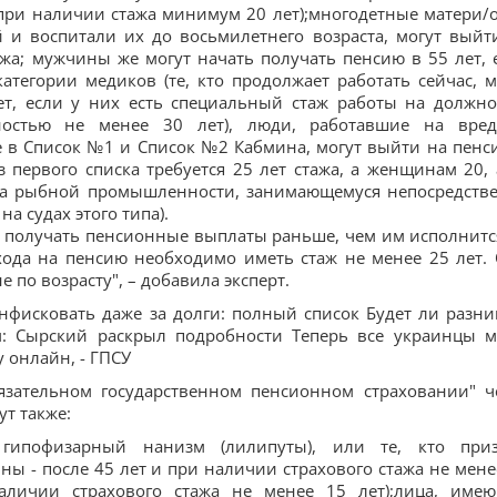
при наличии стажа минимум 20 лет);многодетные матери/
 и воспитали их до восьмилетнего возраста, могут выйт
ажа; мужчины же могут начать получать пенсию в 55 лет, 
тегории медиков (те, кто продолжает работать сейчас, м
т, если у них есть специальный стаж работы на должно
ностью не менее 30 лет), люди, работавшие на вре
е в Список №1 и Список №2 Кабмина, могут выйти на пенс
 первого списка требуется 25 лет стажа, а женщинам 20, 
лота рыбной промышленности, занимающемуся непосредств
а судах этого типа).
ать получать пенсионные выплаты раньше, чем им исполнитс
хода на пенсию необходимо иметь стаж не менее 25 лет.
е по возрасту", – добавила эксперт.
нфисковать даже за долги: полный список Будет ли разни
: Сырский раскрыл подробности Теперь все украинцы м
 онлайн, - ГПСУ
язательном государственном пенсионном страховании" ч
ут также:
гипофизарный нанизм (лилипуты), или те, кто при
 - после 45 лет и при наличии страхового стажа не мене
личии страхового стажа не менее 15 лет);лица, име