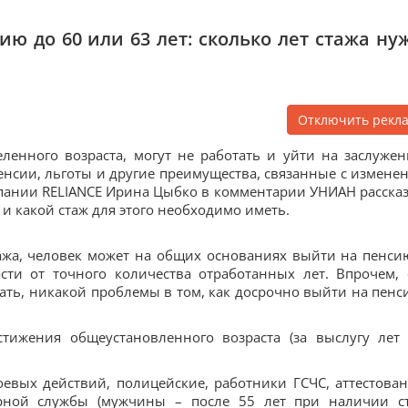
ю до 60 или 63 лет: сколько лет стажа ну
Отключить рекл
ленного возраста, могут не работать и уйти на заслуже
пенсии, льготы и другие преимущества, связанные с измене
мпании RELIANCE Ирина Цыбко в комментарии УНИАН рассказ
и какой стаж для этого необходимо иметь.
тажа, человек может на общих основаниях выйти на пенси
сти от точного количества отработанных лет. Впрочем, 
ать, никакой проблемы в том, как досрочно выйти на пенс
стижения общеустановленного возраста (за выслугу лет
евых действий, полицейские, работники ГСЧС, аттестова
арной службы (мужчины – после 55 лет при наличии с