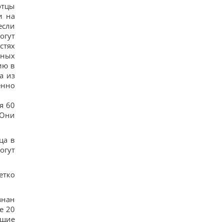
отцы
Дантес показался с новой возлюбленной (фото)
и на
12
если
Ryanair добавил еще больше рейсов в Марокко:
сразу три из них – из Польши
огут
16
стях
Пустые грядки в августе - большая ошибка: что
дных
с ними сделать после сбора урожая
ию в
15
а из
Ким Чен Ын с начала войны в Украине получил
$22 миллиарда сверхприбыли, - Bloomberg
енно
13
Путин может напасть на НАТО уже осенью:
я 60
разведка США опубликовала новый прогноз, -
 Они
WSJ
20
Эксперт отключил одну настройку Android – и
ца в
смартфон перестал разряжаться ночью
огут
17
Удары России по кораблям в Черном море: в FP
раскрыли последствия
етко
17
В чем польза грецких орехов для сердца, мозга
и укрепления иммунитета
знан
16
е 20
В Генштабе ВСУ сообщили, на какую сумму
ющие
страны НАТО выделят Украине военную