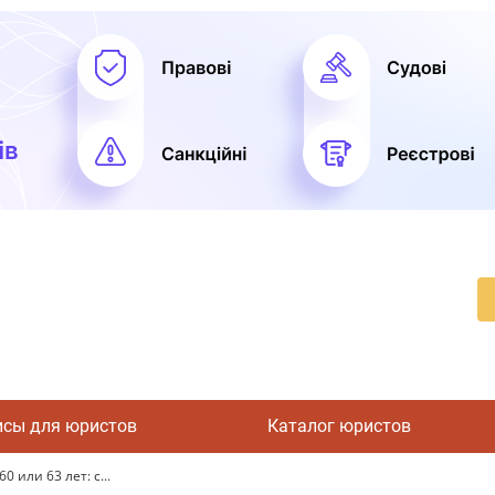
исы для юристов
Каталог юристов
 или 63 лет: с...