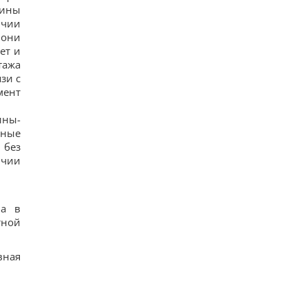
помощь
чины
17
ичии
США ввели новые санкции против Кубы за
 они
сотрудничество с Китаем и РФ, – Bloomberg
ет и
18
тажа
Одна настройка, которую стоит изменить всем
владельцам новых телевизоров
зи с
19
мент
Ученые нашли отпечатки пальцев на керамике
возрастом 8000 лет: что их удивило
ины-
17
нные
Украина ставит Путина на предвыборные часы,
 без
- Newsweek
14
ичии
ла в
тной
вная