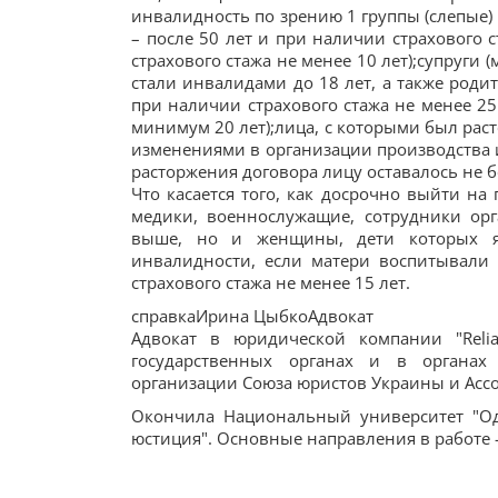
инвалидность по зрению 1 группы (слепые)
– после 50 лет и при наличии страхового 
страхового стажа не менее 10 лет);супруги 
стали инвалидами до 18 лет, а также роди
при наличии страхового стажа не менее 25
минимум 20 лет);лица, с которыми был раст
изменениями в организации производства и
расторжения договора лицу оставалось не б
Что касается того, как досрочно выйти н
медики, военнослужащие, сотрудники орг
выше, но и женщины, дети которых я
инвалидности, если матери воспитывали 
страхового стажа не менее 15 лет.
справкаИрина ЦыбкоАдвокат
Адвокат в юридической компании "Relia
государственных органах и в органах
организации Союза юристов Украины и Асс
Окончила Национальный университет "Од
юстиция". Основные направления в работе -