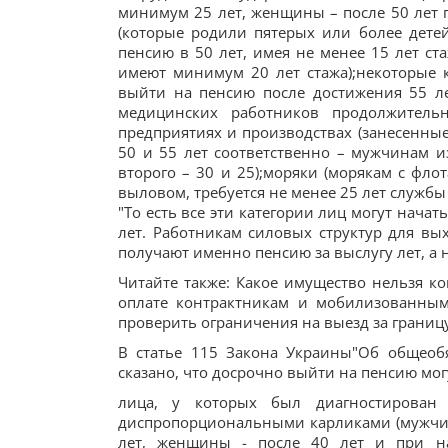
минимум 25 лет, женщины – после 50 лет 
(которые родили пятерых или более детей
пенсию в 50 лет, имея не менее 15 лет ст
имеют минимум 20 лет стажа);некоторые ка
выйти на пенсию после достижения 55 ле
медицинских работников продолжитель
предприятиях и производствах (занесенны
50 и 55 лет соответственно – мужчинам из
второго – 30 и 25);моряки (морякам с ф
выловом, требуется не менее 25 лет службы н
"То есть все эти категории лиц могут нач
лет. Работникам силовых структур для вы
получают именно пенсию за выслугу лет, а н
Читайте также: Какое имущество нельзя ко
оплате контрактникам и мобилизованным
проверить ограничения на выезд за границу
В статье 115 Закона Украины"Об общеоб
сказано, что досрочно выйти на пенсию мог
лица, у которых был диагностирован 
диспропорциональными карликами (мужчины
лет, женщины - после 40 лет и при на