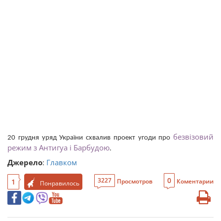
безвізовий
20 грудня уряд України схвалив проект угоди про
режим з Антигуа і Барбудою
.
Джерело
:
Главком
0
3227
1
Просмотров
Коментарии
Понравилось