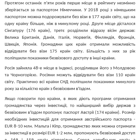
Протягом останніх п'яти років перше місце в рейтингу незмінно
зберігається за паспортом Німеччини. У 2018 році з німецьким
паспортом можна подорожувати без візи в 177 країн світу, що на
одну країну більше, ніж в минулому році. Друге місце дісталося
Сінгапуру (176 країн), третє розділили відразу вісім держав:
Велика Британія, Данія, Італія, Норвегія, Фінляндія, Франція,
Швеція, Японія. Громадяни цих країн отримали можливість
відвідувати без візи 175 країн світу. Більшість з них за рік
поліпшили показники безвізового доступу в інші країни.
Росія зайняла 48-е місце в Індексі, розділивши його з Молдовою
та Чорногорією. Росіяни можуть відвідувати без візи 110 країн
світу. Практично всі країни СНД поліпшили показники минулого
року за кількістю країн з безвізовим в'їздом.
Якщо говорити про країни, в яких діють програми отримання
громадянства через інвестиції, то найширший вибір держав з
безвізовим в'їздом пропонує паспорт Австрії (174 країни). Розмір
необхідних інвестицій для отримання австрійського паспорта -
EUR 8-10 млн. Мальта і Кіпр, громадянство яких можна отримати
за інвестиції в розмірі EUR 1-2 млн, пропонують безвізовий доступ