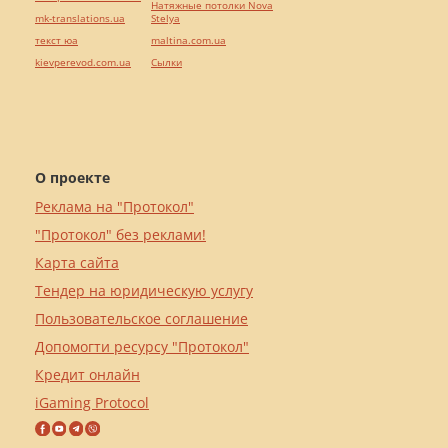
Натяжные потолки Nova
mk-translations.ua
Stelya
текст юа
maltina.com.ua
kievperevod.com.ua
Cылки
О проекте
Реклама на "Протокол"
"Протокол" без реклами!
Карта сайта
Тендер на юридическую услугу
Пользовательское соглашение
Допомогти ресурсу "Протокол"
Кредит онлайн
iGaming Protocol