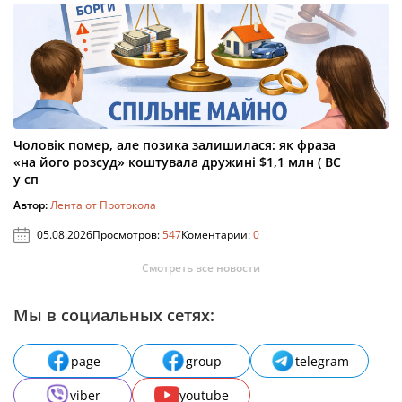
Чоловік помер, але позика залишилася: як фраза
«на його розсуд» коштувала дружині $1,1 млн ( ВС
у сп
Автор:
Лента от Протокола
05.08.2026
Просмотров:
547
Коментарии:
0
Смотреть все новости
Мы в социальных сетях:
page
group
telegram
viber
youtube