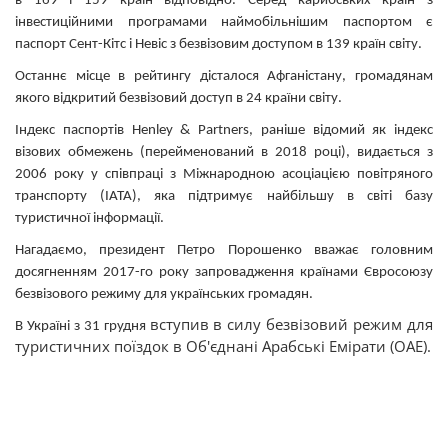
в 169 і 159 країн відповідно. Серед карибських країн з
інвестиційними програмами наймобільнішим паспортом є
паспорт Сент-Кітс і Невіс з безвізовим доступом в 139 країн світу.
Останнє місце в рейтингу дісталося Афганістану, громадянам
якого відкритий безвізовий доступ в 24 країни світу.
Індекс паспортів Henley & Partners, раніше відомий як індекс
візових обмежень (перейменований в 2018 році), видається з
2006 року у співпраці з Міжнародною асоціацією повітряного
транспорту (IATA), яка підтримує найбільшу в світі базу
туристичної інформації.
Нагадаємо, президент
Петро Порошенко вважає головним
досягненням 2017-го року запровадження країнами Євросоюзу
безвізового режиму для українських громадян
.
вступив в силу безвізовий режим для
В Україні з 31 грудня
туристичних поїздок в Об'єднані Арабські Емірати (ОАЕ)
.