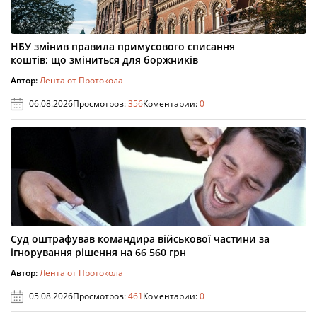
НБУ змінив правила примусового списання
коштів: що зміниться для боржників
Автор:
Лента от Протокола
06.08.2026
Просмотров:
356
Коментарии:
0
Суд оштрафував командира військової частини за
ігнорування рішення на 66 560 грн
Автор:
Лента от Протокола
05.08.2026
Просмотров:
461
Коментарии:
0