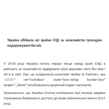
Україна обійшла всі країни СНД за можливістю громадян
подорожувати без віз
У 2018 році Україна посіла перше місце серед країн СНД в
рейтингу за можливістю відвідувати різні держави світу без візи і
44-е в світі. Про це повідомила компанія Henley & Partners, яка
-2018/
" rel="nofollow" style="box-sizing: border-box"
target="_blank">
опублікувала
щорічний Індекс паспортів.
Зазначається, що Україна істотно поліпшила свої позиції завдяки
отриманню безвізового доступу до країн Шенгенської зони в 2017
році.