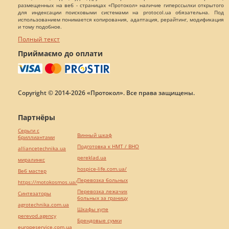
размещенных на веб - страницах «Протокол» наличие гиперссылки открытого
для индексации поисковыми системами на protocol.ua обязательна. Под
использованием понимается копирования, адаптация, рерайтинг, модификация
и тому подобное.
Полный текст
Приймаємо до оплати
Copyright © 2014-2026 «Протокол». Все права защищены.
Партнёры
Серьги с
Винный шкаф
бриллиантами
Подготовка к НМТ / ВНО
alliancetechnika.ua
pereklad.ua
миралинкс
hospice-life.com.ua/
Веб мастер
Перевозка больных
https://motokosmos.ua/
Перевозка лежачих
Синтезаторы
больных за границу
agrotechnika.com.ua
Шкафы купе
perevod.agency
Брендовые сумки
europeservice.com.ua