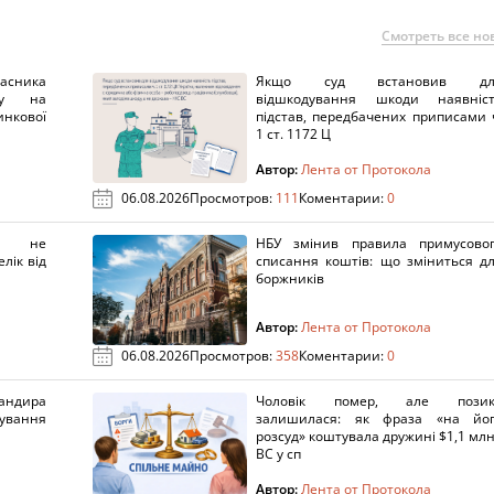
Смотреть все но
ника
Якщо суд встановив дл
нку на
відшкодування шкоди наявніс
нкової
підстав, передбачених приписами 
1 ст. 1172 Ц
Автор:
Лента от Протокола
06.08.2026
Просмотров:
111
Коментарии:
0
х не
НБУ змінив правила примусово
лік від
списання коштів: що зміниться д
боржників
Автор:
Лента от Протокола
06.08.2026
Просмотров:
358
Коментарии:
0
ндира
Чоловік помер, але позик
рування
залишилася: як фраза «на йо
розсуд» коштувала дружині $1,1 млн
ВС у сп
Автор:
Лента от Протокола