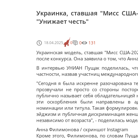
Украинка, ставшая "Мисс США-2
"Унижает честь"
0
131
18.04.2025
0
Украинская модель, ставшая "Мисс США-202
после конкурса. Она заявила о том, что Ан
В интервью УНИАН Пущак поделилась, чт
частности, назвав участниц международно
"Сегодня я была искренне разочарована т
прозвучали не просто со стороны посто
публично называет себя обладательницей н
эти оскорбления были направлены в ад
номинации или титула. Такая формулировка
эйджизм и публичная дискриминация женщи
независимо от возраста", - поделилась моде
Анна Филимонова / скриншот Instagram
Кроме этого, Филимонова, по словам Пущак