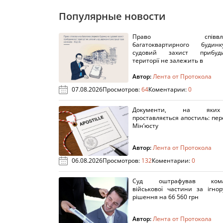
Популярные новости
Право співвлас
багатоквартирного буди
судовий захист прибуди
території не залежить в
Автор:
Лента от Протокола
07.08.2026
Просмотров:
64
Коментарии:
0
Документи, на яки
проставляється апостиль: пере
Мін’юсту
Автор:
Лента от Протокола
06.08.2026
Просмотров:
132
Коментарии:
0
Суд оштрафував кома
військової частини за ігно
рішення на 66 560 грн
Автор:
Лента от Протокола