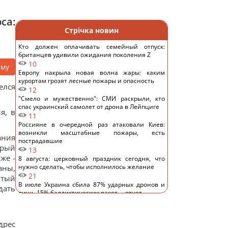
са:
Стрічка новин
Кто должен оплачивать семейный отпуск:
британцев удивили ожидания поколения Z
10
аму
Европу накрыла новая волна жары: каким
курортам грозят лесные пожары и опасность
елся
12
"Смело и мужественно": СМИ раскрыли, кто
спас украинский самолет от дрона в Лейпциге
я, в
11
Россияне в очередной раз атаковали Киев:
возникли масштабные пожары, есть
ания
пострадавшие
орый
13
же -
8 августа: церковный праздник сегодня, что
нужно сделать, чтобы исполнилось желание
аны,
21
ытый
В июле Украина сбила 87% ударных дронов и
дать
лишь 15% баллистических ракет, – отчет
15
РФ будет платить Украине по $20 млрд в год:
экономист оценил реальный механизм
дрес
репараций