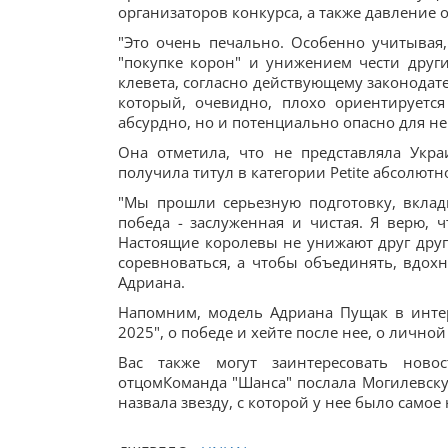
организаторов конкурса, а также давление 
"Это очень печально. Особенно учитывая
"покупке корон" и унижением чести друг
клевета, согласно действующему законодат
который, очевидно, плохо ориентируетс
абсурдно, но и потенциально опасно для нег
Она отметила, что не представляла Укр
получила титул в категории Petite абсолютн
"Мы прошли серьезную подготовку, вклад
победа - заслуженная и чистая. Я верю, ч
Настоящие королевы не унижают друг друга
соревноваться, а чтобы объединять, вдох
Адриана.
Напомним, модель Адриана Пущак в интер
2025", о победе и хейте после нее, о лично
Вас также могут заинтересовать ново
отцомКоманда "Шанса" послала Могилевску
назвала звезду, с которой у нее было само