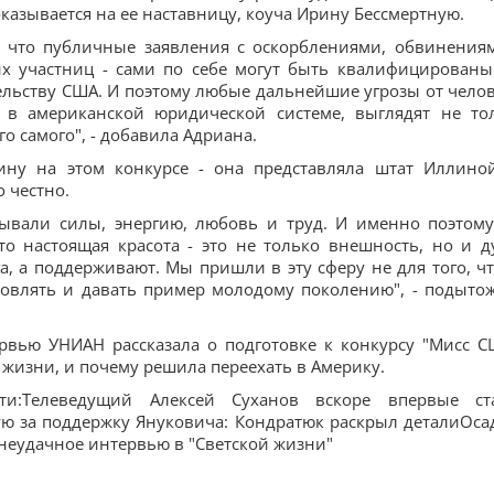
оказывается на ее наставницу, коуча Ирину Бессмертную.
, что публичные заявления с оскорблениями, обвинения
их участниц - сами по себе могут быть квалифицированы
ельству США. И поэтому любые дальнейшие угрозы от челов
я в американской юридической системе, выглядят не то
о самого", - добавила Адриана.
аину на этом конкурсе - она представляла штат Иллино
о честно.
ывали силы, энергию, любовь и труд. И именно поэтому
то настоящая красота - это не только внешность, но и д
, а поддерживают. Мы пришли в эту сферу не для того, ч
новлять и давать пример молодому поколению", - подыто
вью УНИАН рассказала о подготовке к конкурсу "Мисс С
й жизни, и почему решила переехать в Америку.
сти:Телеведущий Алексей Суханов вскоре впервые ст
ю за поддержку Януковича: Кондратюк раскрыл деталиОса
е неудачное интервью в "Светской жизни"