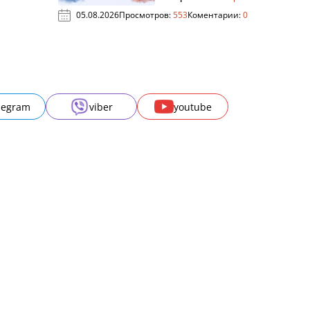
05.08.2026
Просмотров:
553
Коментарии:
0
legram
viber
youtube