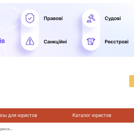
исы для юристов
Каталог юристов
асск...