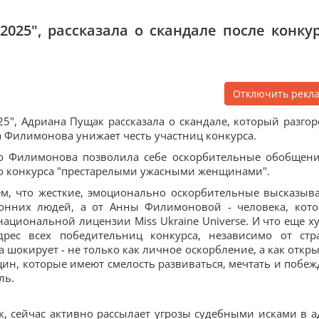
025", рассказала о скандале после конкур
Отключить рекл
5", Адриана Пущак рассказала о скандале, который разгор
на Филимонова унижает честь участниц конкурса.
о Филимонова позволила себе оскорбительные обобщени
го конкурса "престарелыми ужасными женщинами".
ем, что жесткие, эмоционально оскорбительные высказыв
ронних людей, а от Анны Филимоновой - человека, кот
ациональной лицензии Miss Ukraine Universe. И что еще ху
рес всех победительниц конкурса, независимо от стр
 шокирует - не только как личное оскорбление, а как откр
н, которые имеют смелость развиваться, мечтать и побеж
ль.
, сейчас активно рассылает угрозы судебными исками в а