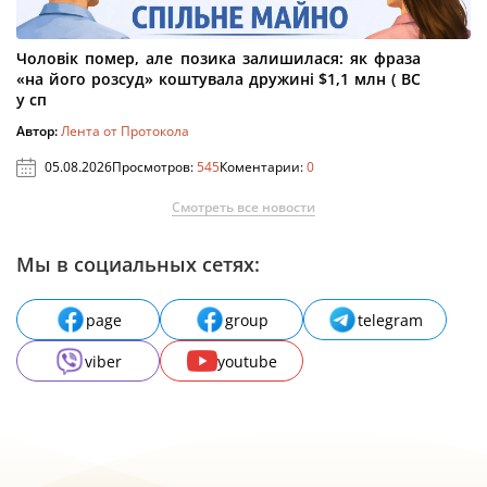
Чоловік помер, але позика залишилася: як фраза
«на його розсуд» коштувала дружині $1,1 млн ( ВС
у сп
Автор:
Лента от Протокола
05.08.2026
Просмотров:
545
Коментарии:
0
Смотреть все новости
Мы в социальных сетях:
page
group
telegram
viber
youtube