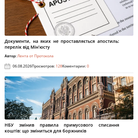
Документи, на яких не проставляється апостиль:
перелік від Мін’юсту
Автор:
Лента от Протокола
06.08.2026
Просмотров:
128
Коментарии:
0
НБУ змінив правила примусового списання
коштів: що зміниться для боржників