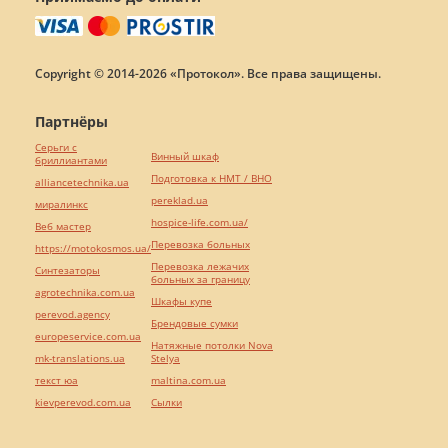
Copyright © 2014-2026 «Протокол». Все права защищены.
Партнёры
Серьги с
Винный шкаф
бриллиантами
Подготовка к НМТ / ВНО
alliancetechnika.ua
pereklad.ua
миралинкс
hospice-life.com.ua/
Веб мастер
Перевозка больных
https://motokosmos.ua/
Перевозка лежачих
Синтезаторы
больных за границу
agrotechnika.com.ua
Шкафы купе
perevod.agency
Брендовые сумки
europeservice.com.ua
Натяжные потолки Nova
mk-translations.ua
Stelya
текст юа
maltina.com.ua
kievperevod.com.ua
Cылки