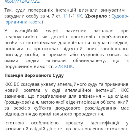
№607/12421/22
.
Так, суди попередніх інстанцій визнали винуватим і
засудили особу за ч. 7 ст.
111-1
КК
. (
Джерело :
Судово-
юридична газета
)
У касаційній скарзі захисник зазначає про
недопустимість як доказів протоколів пред’явлення
особи за фотознімками для впізнання за участі свідків,
оскільки в протоколах відсутній опис зовнішнього
вигляду особи, її прикмет або сукупність ознак, за
якими свідки впізнали обвинувачену, що є
порушенням вимог ст.
228
КПК
.
Позиція Верховного Суду
ККС ВС скасував ухвалу апеляційного суду та призначив
новий розгляд у суді апеляційної інстанції. ККС
зазначив, що пред’явлення для впізнання – це слідча
(розшукова) дія, метою якої є ідентифікація об’єкта, який
за версією суб’єкта досудового розслідування має
відношення до кримінального провадження.
Істотною особливістю процесу ідентифікації у
зазначеній слідчій дії є те, що встановлення тотожності