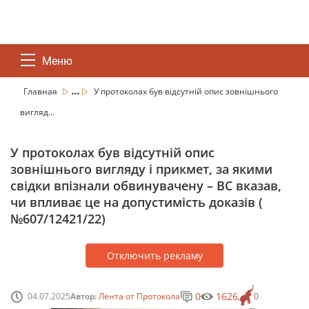
Меню
...
Главная
У протоколах був відсутній опис зовнішнього
вигляд...
У протоколах був відсутній опис
зовнішнього вигляду і прикмет, за якими
свідки впізнали обвинувачену – ВС вказав,
чи впливає це на допустимість доказів (
№607/12421/22)
Отключить рекламу
0
1626
04.07.2025
Автор:
Лента от Протокола
0