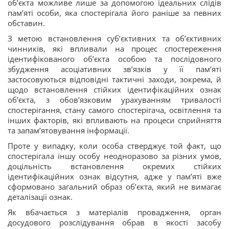
об’єкта можливе лише за допомогою ідеальних слідів
пам’яті особи, яка спостерігала його раніше за певних
обставин.
З метою встановлення суб’єктивних та об’єктивних
чинників, які впливали на процес спостереження
ідентифікованого об’єкта особою та послідовного
збудження асоціативних зв’язків у її пам’яті
застосовуються відповідні тактичні заходи, зокрема, й
щодо встановлення стійких ідентифікаційних ознак
об’єкта, з обов’язковим урахуванням тривалості
спостерігання, стану самого спостерігача, освітлення та
інших факторів, які впливають на процеси сприйняття
та запам’ятовування інформації.
Проте у випадку, коли особа стверджує той факт, що
спостерігала іншу особу неодноразово за різних умов,
доцільність встановлення окремих стійких
ідентифікаційних ознак відсутня, адже у пам’яті вже
сформовано загальний образ об’єкта, який не вимагає
деталізації ознак.
Як вбачається з матеріалів провадження, орган
досудового розслідування обрав в якості засобу