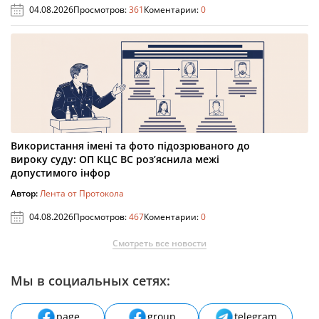
04.08.2026
Просмотров:
361
Коментарии:
0
Використання імені та фото підозрюваного до
вироку суду: ОП КЦС ВС роз’яснила межі
допустимого інфор
Автор:
Лента от Протокола
04.08.2026
Просмотров:
467
Коментарии:
0
Смотреть все новости
Мы в социальных сетях:
page
group
telegram