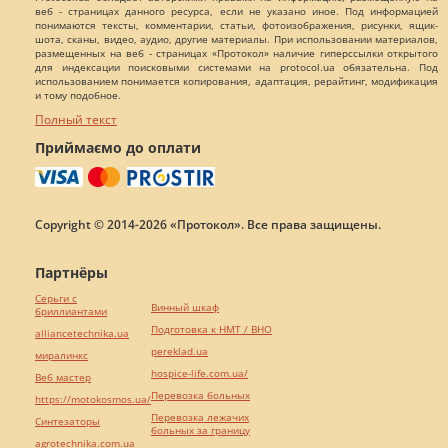
веб - страницах данного ресурса, если не указано иное. Под информацией
понимаются тексты, комментарии, статьи, фотоизображения, рисунки, ящик-
шота, сканы, видео, аудио, другие материалы. При использовании материалов,
размещенных на веб - страницах «Протокол» наличие гиперссылки открытого
для индексации поисковыми системами на protocol.ua обязательна. Под
использованием понимается копирования, адаптация, рерайтинг, модификация
и тому подобное.
Полный текст
Приймаємо до оплати
Copyright © 2014-2026 «Протокол». Все права защищены.
Партнёры
Серьги с
Винный шкаф
бриллиантами
Подготовка к НМТ / ВНО
alliancetechnika.ua
pereklad.ua
миралинкс
hospice-life.com.ua/
Веб мастер
Перевозка больных
https://motokosmos.ua/
Перевозка лежачих
Синтезаторы
больных за границу
agrotechnika.com.ua