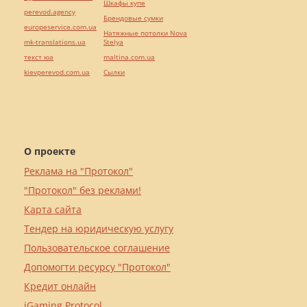
Шкафы купе
perevod.agency
Брендовые сумки
europeservice.com.ua
Натяжные потолки Nova
mk-translations.ua
Stelya
текст юа
maltina.com.ua
kievperevod.com.ua
Cылки
О проекте
Реклама на "Протокол"
"Протокол" без реклами!
Карта сайта
Тендер на юридическую услугу
Пользовательское соглашение
Допомогти ресурсу "Протокол"
Кредит онлайн
iGaming Protocol