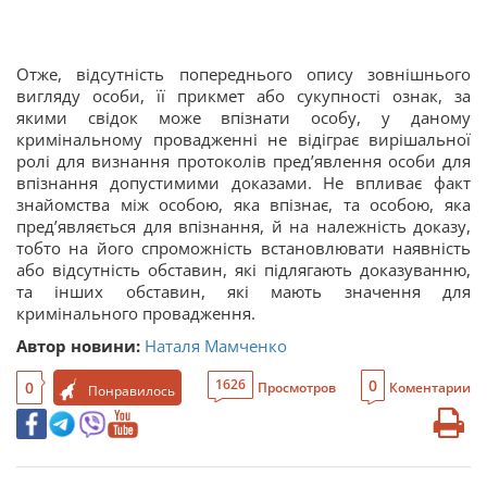
Отже, відсутність попереднього опису зовнішнього
вигляду особи, її прикмет або сукупності ознак, за
якими свідок може впізнати особу, у даному
кримінальному провадженні не відіграє вирішальної
ролі для визнання протоколів пред’явлення особи для
впізнання допустимими доказами. Не впливає факт
знайомства між особою, яка впізнає, та особою, яка
пред’являється для впізнання, й на належність доказу,
тобто на його спроможність встановлювати наявність
або відсутність обставин, які підлягають доказуванню,
та інших обставин, які мають значення для
кримінального провадження.
Автор новини:
Наталя Мамченко
0
1626
0
Просмотров
Коментарии
Понравилось