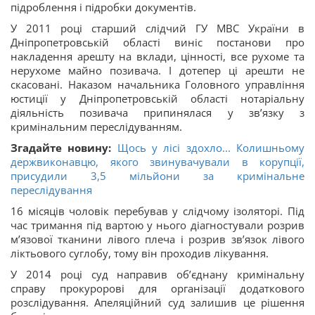
підроблення і підробки документів.
У 2011 році старший слідчий ГУ МВС України в
Дніпропетровській області виніс постанови про
накладення арешту на вклади, цінності, все рухоме та
нерухоме майно позивача. І дотепер ці арешти не
скасовані. Наказом начальника Головного управління
юстиції у Дніпропетровській області нотаріальну
діяльність позивача припинялася у звʼязку з
кримінальним переслідуванням.
Згадайте новину:
Щось у лісі здохло... Колишньому
держвиконавцю, якого звинувачували в корупції,
присудили 3,5 мільйони за кримінальне
переслідування
16 місяців чоловік перебував у слідчому ізоляторі. Під
час тримання під вартою у нього діагностували розрив
мʼязової тканини лівого плеча і розрив звʼязок лівого
ліктьового суглобу, тому він проходив лікування.
У 2014 році суд направив обʼєднану кримінальну
справу прокуророві для організації додаткового
розслідування. Апеляційний суд залишив це рішення