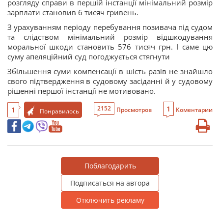
розгляду справи в першій інстанції мінімальний розмір
зарплати становив 6 тисяч гривень.
З урахуванням періоду перебування позивача під судом
та слідством мінімальний розмір відшкодування
моральної шкоди становить 576 тисяч грн. І саме цю
суму апеляційний суд погоджується стягнути
Збільшення суми компенсації в шість разів не знайшло
свого підтвердження в судовому засіданні й у судовому
рішенні першої інстанції не мотивовано.
1
2152
1
Просмотров
Коментарии
Понравилось
Поблагодарить
Подписаться на автора
Отключить рекламу