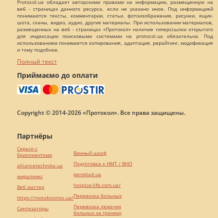
Protocol.ua обладает авторскими правами на информацию, размещенную на
веб - страницах данного ресурса, если не указано иное. Под информацией
понимаются тексты, комментарии, статьи, фотоизображения, рисунки, ящик-
шота, сканы, видео, аудио, другие материалы. При использовании материалов,
размещенных на веб - страницах «Протокол» наличие гиперссылки открытого
для индексации поисковыми системами на protocol.ua обязательна. Под
использованием понимается копирования, адаптация, рерайтинг, модификация
и тому подобное.
Полный текст
Приймаємо до оплати
Copyright © 2014-2026 «Протокол». Все права защищены.
Партнёры
Серьги с
Винный шкаф
бриллиантами
Подготовка к НМТ / ВНО
alliancetechnika.ua
pereklad.ua
миралинкс
hospice-life.com.ua/
Веб мастер
Перевозка больных
https://motokosmos.ua/
Перевозка лежачих
Синтезаторы
больных за границу