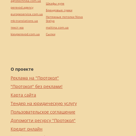
agrotechnika.com.ua
Шкафы купе
perevod.agency
Брендовые сумки
europeservice.com.ua
Натяжные потолки Nova
mk-translations.ua
Stelya
текст юа
maltina.com.ua
kievperevod.com.ua
Cылки
О проекте
Реклама на "Протокол"
"Протокол" без реклами!
Карта сайта
Тендер на юридическую услугу
Пользовательское соглашение
Допомогти ресурсу "Протокол"
Кредит онлайн