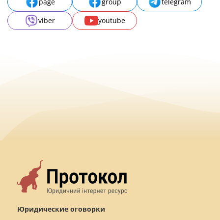
page
group
telegram
viber
youtube
Юридические оговорки