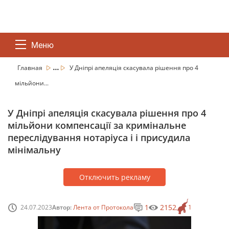
Меню
...
Главная
У Дніпрі апеляція скасувала рішення про 4
мільйони...
У Дніпрі апеляція скасувала рішення про 4
мільйони компенсації за кримінальне
переслідування нотаріуса і і присудила
мінімальну
Отключить рекламу
1
2152
24.07.2023
Автор:
Лента от Протокола
1