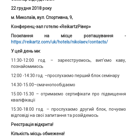
22
грудня 2018 року
м. Миколаїв, вул. Спортивна, 9,
Конференц-зал
готелю «ReikartzРівер»
Посилання на місце розташування -
https://reikartz.com/uk/hotels/nikolaev/contacts/
У цей день ми:
11:30-12:00 год. – зареєструємось, вип’ємо каву,
познайомимось
12:00 -14:30 год. –прослухаємо перший блок семінару
14.30-15.00–смачнопообідаємо
15.00-15.30 – отримаємо сертифікати про підвищення
кваліфікації
15:30-18.00 год. – прослухаємо другий блок, почуємо
відповіді на свої запитання та розійдемось
Реєстрація відкрита!
Кількість місць обмежена!