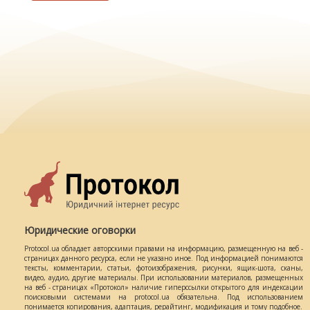
Юридические оговорки
Protocol.ua обладает авторскими правами на информацию, размещенную на веб -
страницах данного ресурса, если не указано иное. Под информацией понимаются
тексты, комментарии, статьи, фотоизображения, рисунки, ящик-шота, сканы,
видео, аудио, другие материалы. При использовании материалов, размещенных
на веб - страницах «Протокол» наличие гиперссылки открытого для индексации
поисковыми системами на protocol.ua обязательна. Под использованием
понимается копирования, адаптация, рерайтинг, модификация и тому подобное.