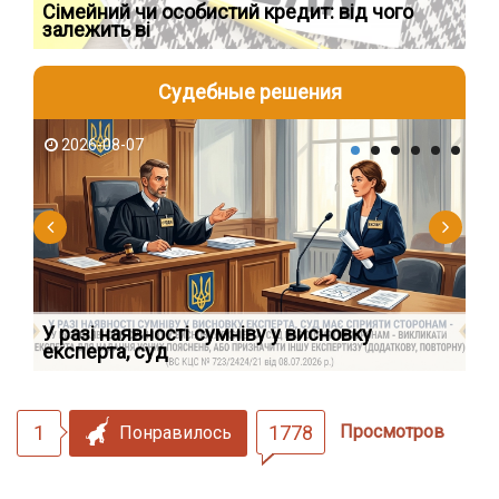
Сімейний чи особистий кредит: від чого
Пр
залежить ві
по
Судебные решения
2026-08-07
2
У разі наявності сумніву у висновку
Як
експерта, суд
вк
1
1778
Просмотров
Понравилось