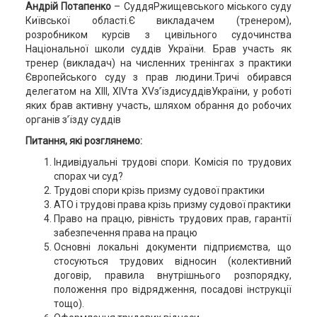
Андрій Потапенко
– СуддяРжищевського міського суду
Київської області.Є викладачем (тренером),
розробником курсів з цивільного судочинства
Національної школи суддів України. Брав участь як
тренер (викладач) на численних тренінгах з практики
Європейського суду з прав людини.Тричі обирався
делегатом на XIII, XIVта XVз’їздисуддівУкраїни, у роботі
яких брав активну участь, шляхом обрання до робочих
органів з’їзду суддів
Питання, які розглянемо:
Індивідуальні трудові спори. Комісія по трудових
спорах чи суд?
Трудові спори крізь призму судової практики
АТО і трудові права крізь призму судової практики
Право на працю, рівність трудових прав, гарантії
забезпечення права на працю
Основні локальні документи підприємства, що
стосуються трудових відносин (колективний
договір, правила внутрішнього розпорядку,
положення про відрядження, посадові інструкції
тощо).