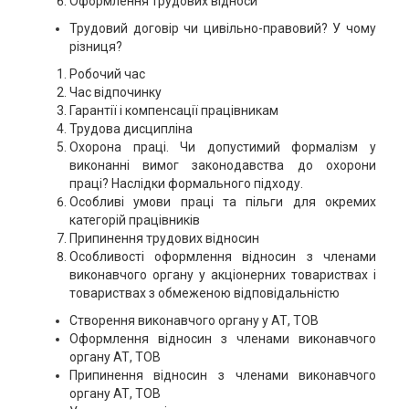
Оформлення трудових відноси
Трудовий договір чи цивільно-правовий? У чому
різниця?
Робочий час
Час відпочинку
Гарантії і компенсації працівникам
Трудова дисципліна
Охорона праці. Чи допустимий формалізм у
виконанні вимог законодавства до охорони
праці? Наслідки формального підходу.
Особливі умови праці та пільги для окремих
категорій працівників
Припинення трудових відносин
Особливості оформлення відносин з членами
виконавчого органу у акціонерних товариствах і
товариствах з обмеженою відповідальністю
Створення виконавчого органу у АТ, ТОВ
Оформлення відносин з членами виконавчого
органу АТ, ТОВ
Припинення відносин з членами виконавчого
органу АТ, ТОВ