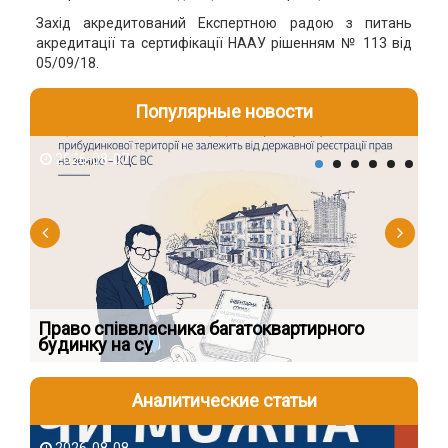
Захід акредитований Експертною радою з питань
акредитації та сертифікації НААУ рішенням № 113 від
05/09/18.
Популярные новости
2026-08-07
2
к
Право співвласника багатоквартирного
Як
будинку на су
шк
Аналитические статьи