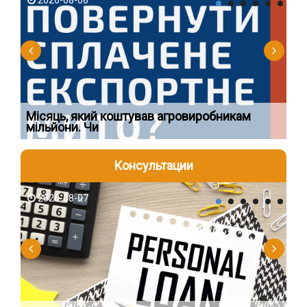
2026-08-08
2
Ї
Місяць, який коштував агровиробникам
Ог
мільйони. Чи
що
Консультации
2026-08-07
2