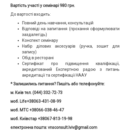
Вартість участі у семінарі 980 грн
.
До вартості входить:
Повний день навчання, консультацій
Відповіді на запитання (прохання сформулювати
заздалегідь)
Конспект семінару
Набір ділових аксесуарів (ручка, зошит для
запису)
Обід в ресторані
Сертифікат про підвищення кваліфікації,
акредитований Експертною радою з питань
акредитації та сертифікації НААУ
* Залишились питання? Пишіть або телефонуйте:
м. Київ тел. (044) 332-72-73
моб. Life+38063-431-08-99
моб. MTC +38066-038-46-47
моб. Київстар +38067-813-19-98
електронна пошта: vnsconsult.lviv@gmail.com