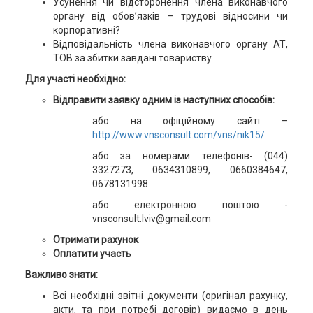
Усунення чи відсторонення члена виконавчого
органу від обов’язків – трудові відносини чи
корпоративні?
Відповідальність члена виконавчого органу АТ,
ТОВ за збитки завдані товариству
Для участі необхідно:
Відправити заявку одним із наступних способів:
або на офіційному сайті –
http://www.vnsconsult.com/vns/nik15/
або за номерами телефонів- (044)
3327273, 0634310899, 0660384647,
0678131998
або електронною поштою -
vnsconsult.lviv@gmail.com
Отримати рахунок
Оплатити участь
Важливо знати:
Всі необхідні звітні документи (оригінал рахунку,
акти, та при потребі договір) видаємо в день