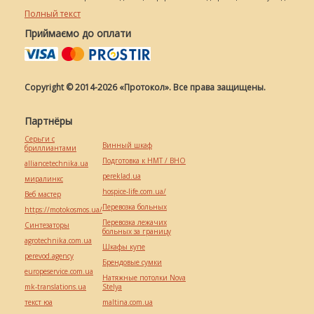
Полный текст
Приймаємо до оплати
Copyright © 2014-2026 «Протокол». Все права защищены.
Партнёры
Серьги с
Винный шкаф
бриллиантами
Подготовка к НМТ / ВНО
alliancetechnika.ua
pereklad.ua
миралинкс
hospice-life.com.ua/
Веб мастер
Перевозка больных
https://motokosmos.ua/
Перевозка лежачих
Синтезаторы
больных за границу
agrotechnika.com.ua
Шкафы купе
perevod.agency
Брендовые сумки
europeservice.com.ua
Натяжные потолки Nova
mk-translations.ua
Stelya
текст юа
maltina.com.ua