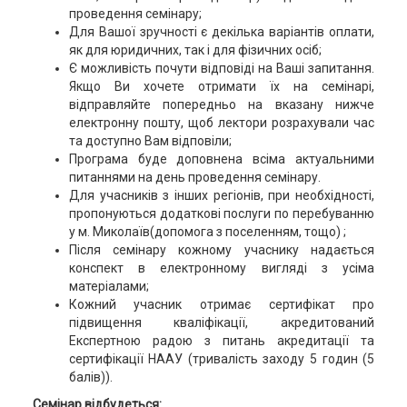
проведення семінару;
Для Вашої зручності є декілька варіантів оплати,
як для юридичних, так і для фізичних осіб;
Є можливість почути відповіді на Ваші запитання.
Якщо Ви хочете отримати їх на семінарі,
відправляйте попередньо на вказану нижче
електронну пошту, щоб лектори розрахували час
та доступно Вам відповіли;
Програма буде доповнена всіма актуальними
питаннями на день проведення семінару.
Для учасників з інших регіонів, при необхідності,
пропонуються додаткові послуги по перебуванню
у м. Миколаїв(допомога з поселенням, тощо) ;
Після семінару кожному учаснику надається
конспект в електронному вигляді з усіма
матеріалами;
Кожний учасник отримає сертифікат про
підвищення кваліфікації, акредитований
Експертною радою з питань акредитації та
сертифікації НААУ (тривалість заходу 5 годин (5
балів)).
Семінар відбудеться: